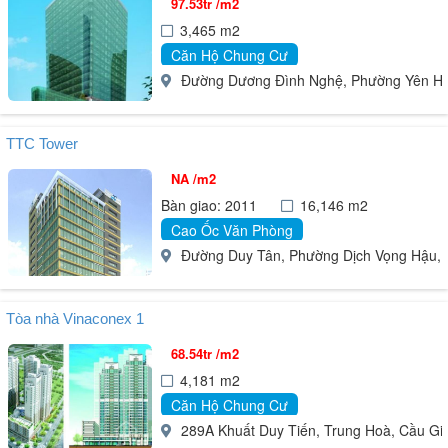
97.53tr /m2
3,465 m2
Căn Hộ Chung Cư
Đường Dương Đình Nghệ, Phường Yên Hòa,
TTC Tower
NA /m2
Bàn giao: 2011
16,146 m2
Cao Ốc Văn Phòng
Đường Duy Tân, Phường Dịch Vọng Hậu, Cầ
Tòa nhà Vinaconex 1
68.54tr /m2
4,181 m2
Căn Hộ Chung Cư
289A Khuất Duy Tiến, Trung Hoà, Cầu Giấ