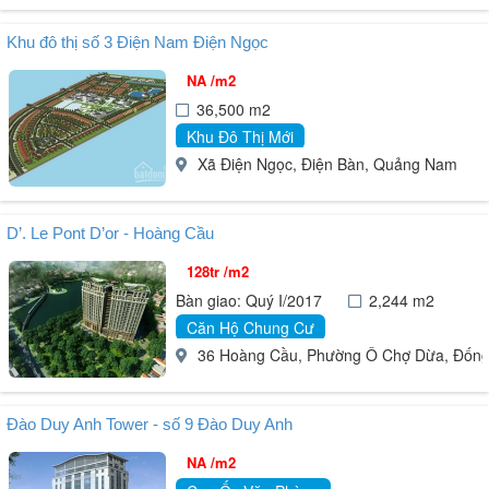
Khu đô thị số 3 Điện Nam Điện Ngọc
NA /m2
36,500 m2
Khu Đô Thị Mới
Xã Điện Ngọc, Điện Bàn, Quảng Nam
D’. Le Pont D’or - Hoàng Cầu
128tr /m2
Bàn giao: Quý I/2017
2,244 m2
Căn Hộ Chung Cư
36 Hoàng Cầu, Phường Ô Chợ Dừa, Đống Đ
Đào Duy Anh Tower - số 9 Đào Duy Anh
NA /m2