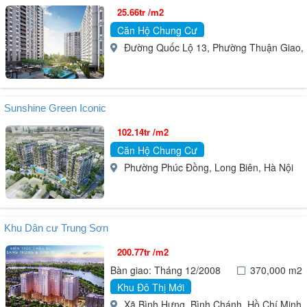
25.66tr /m2
Căn Hộ Chung Cư
Đường Quốc Lộ 13, Phường Thuận Giao, 
Sunshine Green Iconic
102.14tr /m2
Căn Hộ Chung Cư
Phường Phúc Đồng, Long Biên, Hà Nội
Khu Dân cư Trung Sơn
200.77tr /m2
Bàn giao: Tháng 12/2008
370,000 m2
Khu Đô Thị Mới
Xã Bình Hưng, Bình Chánh, Hồ Chí Minh