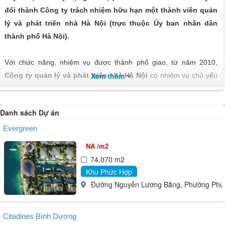
đổi thành Công ty trách nhiệm hữu hạn một thành viên quản
lý và phát triển nhà Hà Nội (trực thuộc Ủy ban nhân dân
thành phố Hà Nội).
Với chức năng, nhiệm vụ được thành phố giao, từ năm 2010,
Xem thêm
Công ty
quản lý và phát triển nhà Hà Nội
có nhiệm vụ chủ yếu
là quản lý và phát triển các loại nhà ở trên địa bàn gồm: quản lý
nhà ở cho các đối tượng chính sách xã hội, nhà ở đối với người có
Danh sách Dự án
công với cách mạng, nhà ở dành cho người thu nhập thấp, quản lý
nhà ở tái định cư phục vụ các dự án trọng điểm của Nhà nước và
Evergreen
thành phố, nhà thuê ở phục vụ cho công nhân, người lao động tại
NA /m2
các khu công nghiệp, khu chế xuất, nhà thuê ở cho học sinh, sinh
74,070 m2
viên... và phát triển các dự án nhà ở theo quy hoạch của thành
Khu Phức Hợp
phố đã phê duyệt.
Đường Nguyễn Lương Bằng, Phường Phú 
Citadines Bình Dương