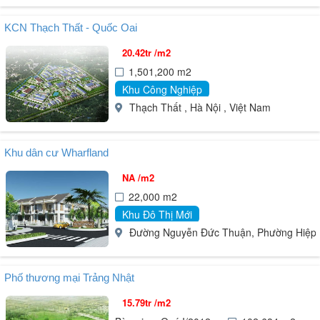
KCN Thạch Thất - Quốc Oai
20.42tr /m2
1,501,200 m2
Khu Công Nghiệp
Thạch Thất , Hà Nội , Việt Nam
Khu dân cư Wharfland
NA /m2
22,000 m2
Khu Đô Thị Mới
Đường Nguyễn Đức Thuận, Phường Hiệp 
Phố thương mại Trảng Nhật
15.79tr /m2