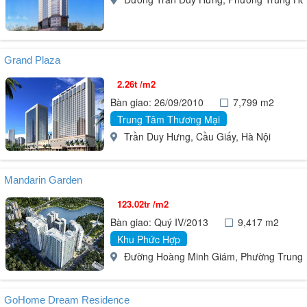
Grand Plaza
2.26t /m2
Bàn giao: 26/09/2010
7,799 m2
Trung Tâm Thương Mại
Trần Duy Hưng, Cầu Giấy, Hà Nội
Mandarin Garden
123.02tr /m2
Bàn giao: Quý IV/2013
9,417 m2
Khu Phức Hợp
Đường Hoàng Minh Giám, Phường Trung Hò
GoHome Dream Residence