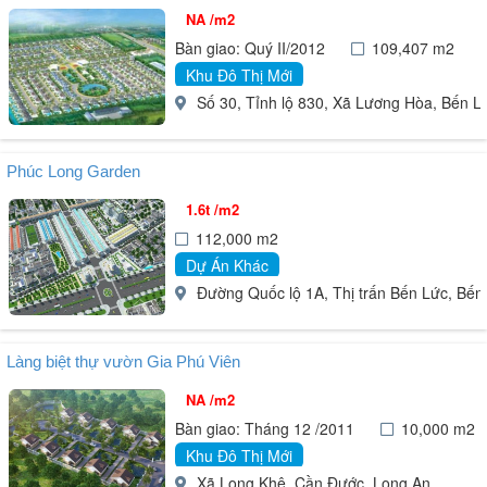
NA /m2
Bàn giao: Quý II/2012
109,407 m2
Khu Đô Thị Mới
Số 30, Tỉnh lộ 830, Xã Lương Hòa, Bến L
Phúc Long Garden
1.6t /m2
112,000 m2
Dự Án Khác
Đường Quốc lộ 1A, Thị trấn Bến Lức, Bến
Làng biệt thự vườn Gia Phú Viên
NA /m2
Bàn giao: Tháng 12 /2011
10,000 m2
Khu Đô Thị Mới
Xã Long Khê, Cần Đước, Long An