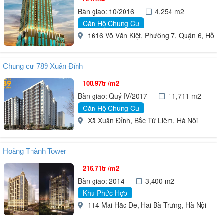
Bàn giao: 10/2016
4,254 m2
Căn Hộ Chung Cư
1616 Võ Văn Kiệt, Phường 7, Quận 6, Hồ 
Chung cư 789 Xuân Đỉnh
100.97tr /m2
Bàn giao: Quý IV/2017
11,711 m2
Căn Hộ Chung Cư
Xã Xuân Đỉnh, Bắc Từ Liêm, Hà Nội
Hoàng Thành Tower
216.71tr /m2
Bàn giao: 2014
3,400 m2
Khu Phức Hợp
114 Mai Hắc Đế, Hai Bà Trưng, Hà Nội