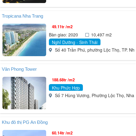
Tropicana Nha Trang
49.11tr /m2
Bàn giao: 2020
10,497 m2
Nghỉ Dưỡng - Sinh Thái
Số 40 Trần Phú, phường Lộc Thọ, TP. Nh
Vân Phong Tower
188.68tr /m2
Khu Phức Hợp
Số 7 Hùng Vương, Phường Lộc Thọ, Nha 
Khu đô thị PG An Đồng
60.14tr /m2