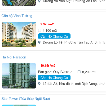
Đường Võ Văn Kiệt, Phường An Lạc, Bình
Căn hộ Vĩnh Tường
2.97t /m2
4,100 m2
Căn Hộ Chung Cư
Đường Lộ Tẻ, Phường Tân Tạo A, Bình Tâ
Hà Nội Paragon
10.15t /m2
Bàn giao: Quý IV/2017
8,200 m2
Căn Hộ Chung Cư
Lô đất A3, Khu đô thị mới Dịch Vọng, phư
Star Tower (Tòa tháp Ngôi Sao)