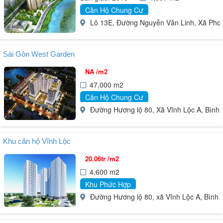
Căn Hộ Chung Cư
Lô 13E, Đường Nguyễn Văn Linh, Xã Phon
Sài Gòn West Garden
NA /m2
47,000 m2
Căn Hộ Chung Cư
Đường Hương lộ 80, Xã Vĩnh Lộc A, Bình
Khu căn hộ Vĩnh Lộc
20.06tr /m2
4,600 m2
Khu Phức Hợp
Đường Hương lộ 80, xã Vĩnh Lộc A, Bình