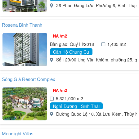
26 Phan Đăng Lưu, Phường 6, Bình Thạnh
Rosena Bình Thạnh
NA /m2
Bàn giao: Quý III/2018
1,435 m2
Căn Hộ Chung Cư
Số 129/90 Ung Văn Khiêm, phường 25, q
Sông Giá Resort Complex
NA /m2
5,321,000 m2
Nghỉ Dưỡng - Sinh Thái
Đường Quốc Lộ 10, Xã Lưu Kiếm, Thủy N
Moonlight Villas