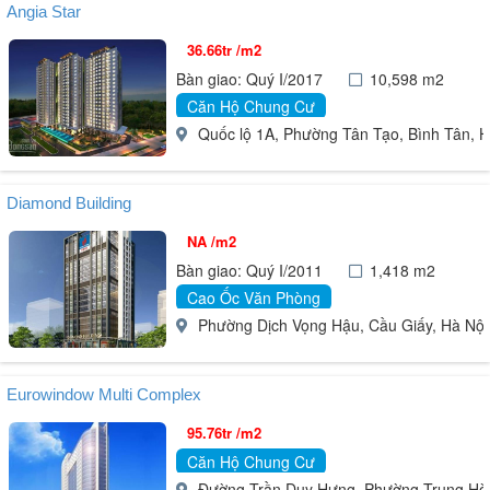
Angia Star
36.66tr /m2
Bàn giao: Quý I/2017
10,598 m2
Căn Hộ Chung Cư
Quốc lộ 1A, Phường Tân Tạo, Bình Tân, H
Diamond Building
NA /m2
Bàn giao: Quý I/2011
1,418 m2
Cao Ốc Văn Phòng
Phường Dịch Vọng Hậu, Cầu Giấy, Hà Nội
Eurowindow Multi Complex
95.76tr /m2
Căn Hộ Chung Cư
Đường Trần Duy Hưng, Phường Trung Hòa, 