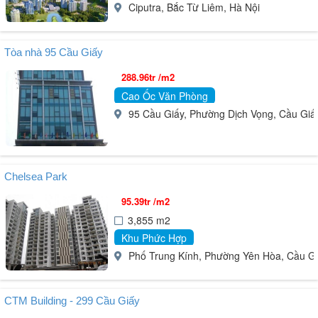
Ciputra, Bắc Từ Liêm, Hà Nội
Tòa nhà 95 Cầu Giấy
288.96tr /m2
Cao Ốc Văn Phòng
95 Cầu Giấy, Phường Dịch Vọng, Cầu Giấy,
Chelsea Park
95.39tr /m2
3,855 m2
Khu Phức Hợp
Phố Trung Kính, Phường Yên Hòa, Cầu Giấy
CTM Building - 299 Cầu Giấy