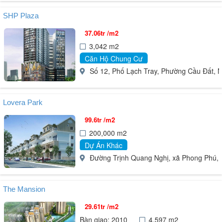
SHP Plaza
37.06tr /m2
3,042 m2
Căn Hộ Chung Cư
Số 12, Phố Lạch Tray, Phường Cầu Đất, 
Lovera Park
99.6tr /m2
200,000 m2
Dự Án Khác
Đường Trịnh Quang Nghị, xã Phong Phú,
The Mansion
29.61tr /m2
Bàn giao: 2010
4,597 m2