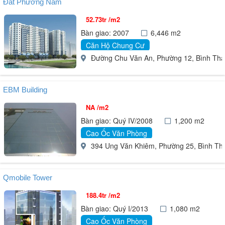
Đất Phương Nam
52.73tr /m2
Bàn giao: 2007
6,446 m2
Căn Hộ Chung Cư
Đường Chu Văn An, Phường 12, Bình Thạ
EBM Building
NA /m2
Bàn giao: Quý IV/2008
1,200 m2
Cao Ốc Văn Phòng
394 Ung Văn Khiêm, Phường 25, Bình Th
Qmobile Tower
188.4tr /m2
Bàn giao: Quý I/2013
1,080 m2
Cao Ốc Văn Phòng