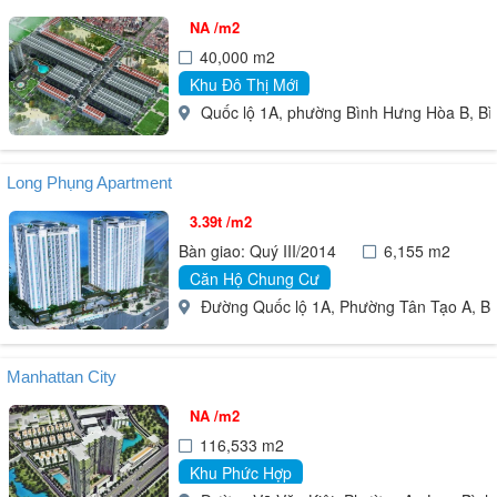
NA /m2
40,000 m2
Khu Đô Thị Mới
Quốc lộ 1A, phường Bình Hưng Hòa B, Bì
Long Phụng Apartment
3.39t /m2
Bàn giao: Quý III/2014
6,155 m2
Căn Hộ Chung Cư
Đường Quốc lộ 1A, Phường Tân Tạo A, Bì
Manhattan City
NA /m2
116,533 m2
Khu Phức Hợp