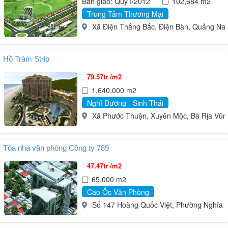
Bàn giao: Quý I/2012
102,684 m2
Trung Tâm Thương Mại
Xã Điện Thắng Bắc, Điện Bàn, Quảng Na
Hồ Tràm Strip
79.57tr /m2
1,640,000 m2
Nghỉ Dưỡng - Sinh Thái
Xã Phước Thuận, Xuyên Mộc, Bà Rịa Vũn
Tòa nhà văn phòng Công ty 789
47.47tr /m2
65,000 m2
Cao Ốc Văn Phòng
Số 147 Hoàng Quốc Việt, Phường Nghĩa Đô