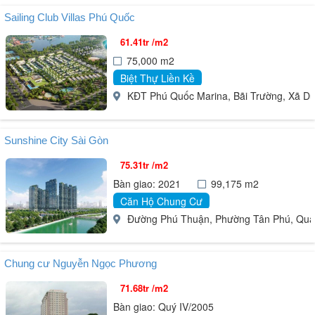
Sailing Club Villas Phú Quốc
61.41tr /m2
75,000 m2
Biệt Thự Liền Kề
KĐT Phú Quốc Marina, Bãi Trường, Xã Dư
Sunshine City Sài Gòn
75.31tr /m2
Bàn giao: 2021
99,175 m2
Căn Hộ Chung Cư
Đường Phú Thuận, Phường Tân Phú, Quận
Chung cư Nguyễn Ngọc Phương
71.68tr /m2
Bàn giao: Quý IV/2005