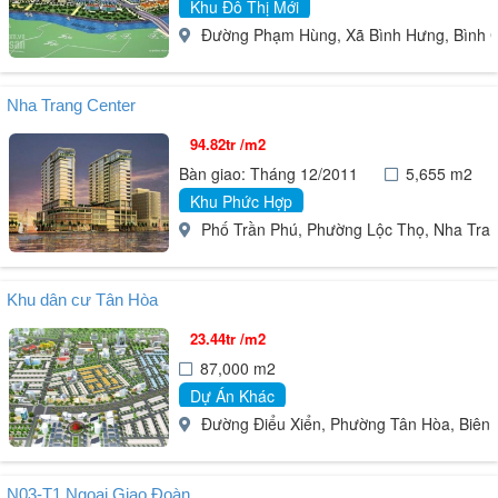
Khu Đô Thị Mới
Đường Phạm Hùng, Xã Bình Hưng, Bình C
Nha Trang Center
94.82tr /m2
Bàn giao: Tháng 12/2011
5,655 m2
Khu Phức Hợp
Phố Trần Phú, Phường Lộc Thọ, Nha Tra
Khu dân cư Tân Hòa
23.44tr /m2
87,000 m2
Dự Án Khác
Đường Điểu Xiển, Phường Tân Hòa, Biên 
N03-T1 Ngoại Giao Đoàn