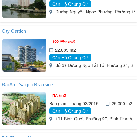
Căn Hộ Chung Cư
Đường Nguyễn Ngọc Phương, Phường 19, 
City Garden
122.25tr /m2
22,889 m2
Căn Hộ Chung Cư
Số 59 Đường Ngô Tất Tố, Phường 21, Bìn
Đại An - Saigon Riverside
NA /m2
Bàn giao: Tháng 03/2015
25,000 m2
Căn Hộ Chung Cư
101 Bình Quới, Phường 27, Bình Thạnh, 