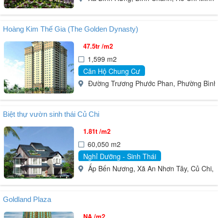
Hoàng Kim Thế Gia (The Golden Dynasty)
47.5tr /m2
1,599 m2
Căn Hộ Chung Cư
Đường Trương Phước Phan, Phường Bình T
Biệt thự vườn sinh thái Củ Chi
1.81t /m2
60,050 m2
Nghỉ Dưỡng - Sinh Thái
Ấp Bến Nương, Xã An Nhơn Tây, Củ Chi, 
Goldland Plaza
NA /m2