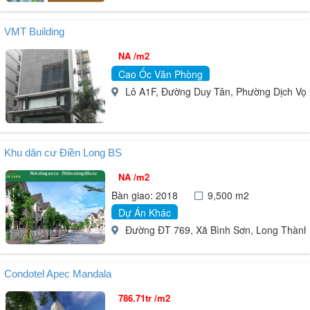
VMT Building
NA /m2
Cao Ốc Văn Phòng
Lô A1F, Đường Duy Tân, Phường Dịch Vọng
Khu dân cư Điền Long BS
NA /m2
Bàn giao: 2018
9,500 m2
Dự Án Khác
Đường ĐT 769, Xã Bình Sơn, Long Thành
Condotel Apec Mandala
786.71tr /m2