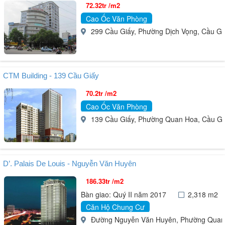
72.32tr /m2
Cao Ốc Văn Phòng
299 Cầu Giấy, Phường Dịch Vọng, Cầu Giấy
CTM Building - 139 Cầu Giấy
70.2tr /m2
Cao Ốc Văn Phòng
139 Cầu Giấy, Phường Quan Hoa, Cầu Giấy
D’. Palais De Louis - Nguyễn Văn Huyên
186.33tr /m2
Bàn giao: Quý II năm 2017
2,318 m2
Căn Hộ Chung Cư
Đường Nguyễn Văn Huyên, Phường Quan Ho