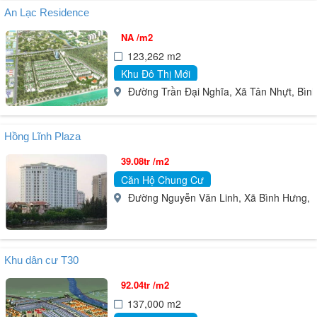
An Lạc Residence
NA /m2
123,262 m2
Khu Đô Thị Mới
Đường Trần Đại Nghĩa, Xã Tân Nhựt, Bìn
Hồng Lĩnh Plaza
39.08tr /m2
Căn Hộ Chung Cư
Đường Nguyễn Văn Linh, Xã Bình Hưng, B
Khu dân cư T30
92.04tr /m2
137,000 m2