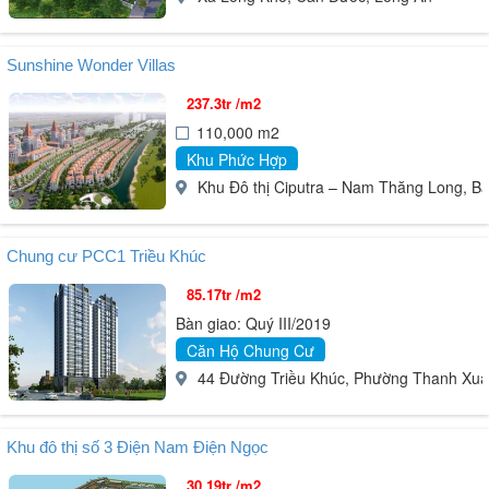
Sunshine Wonder Villas
237.3tr /m2
110,000 m2
Khu Phức Hợp
Khu Đô thị Ciputra – Nam Thăng Long, Bắc
Chung cư PCC1 Triều Khúc
85.17tr /m2
Bàn giao: Quý III/2019
Căn Hộ Chung Cư
44 Đường Triều Khúc, Phường Thanh Xuân
Khu đô thị số 3 Điện Nam Điện Ngọc
30.19tr /m2