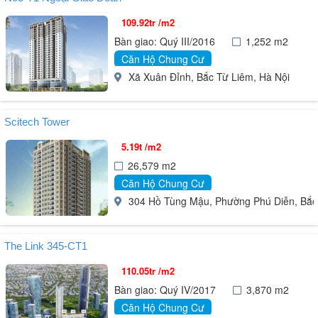
109.92tr /m2
Bàn giao: Quý III/2016
1,252 m2
Căn Hộ Chung Cư
Xã Xuân Đỉnh, Bắc Từ Liêm, Hà Nội
Scitech Tower
5.19t /m2
26,579 m2
Căn Hộ Chung Cư
304 Hồ Tùng Mậu, Phường Phú Diễn, Bắc T
The Link 345-CT1
110.05tr /m2
Bàn giao: Quý IV/2017
3,870 m2
Căn Hộ Chung Cư