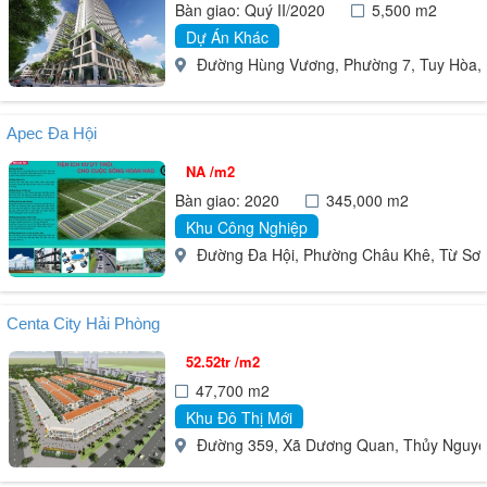
Bàn giao: Quý II/2020
5,500 m2
Dự Án Khác
Đường Hùng Vương, Phường 7, Tuy Hòa,
Apec Đa Hội
NA /m2
Bàn giao: 2020
345,000 m2
Khu Công Nghiệp
Đường Đa Hội, Phường Châu Khê, Từ Sơn
Centa City Hải Phòng
52.52tr /m2
47,700 m2
Khu Đô Thị Mới
Đường 359, Xã Dương Quan, Thủy Nguyê