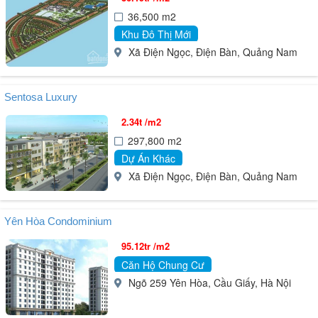
36,500 m2
Khu Đô Thị Mới
Xã Điện Ngọc, Điện Bàn, Quảng Nam
Sentosa Luxury
2.34t /m2
297,800 m2
Dự Án Khác
Xã Điện Ngọc, Điện Bàn, Quảng Nam
Yên Hòa Condominium
95.12tr /m2
Căn Hộ Chung Cư
Ngõ 259 Yên Hòa, Cầu Giấy, Hà Nội