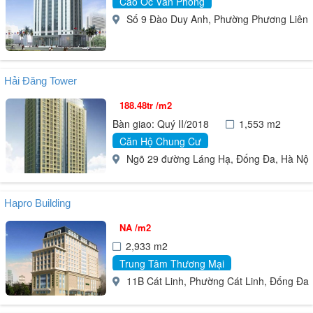
Cao Ốc Văn Phòng
Số 9 Đào Duy Anh, Phường Phương Liên, Đ
Hải Đăng Tower
188.48tr /m2
Bàn giao: Quý II/2018
1,553 m2
Căn Hộ Chung Cư
Ngõ 29 đường Láng Hạ, Đống Đa, Hà Nội
Hapro Building
NA /m2
2,933 m2
Trung Tâm Thương Mại
11B Cát Linh, Phường Cát Linh, Đống Đa, H