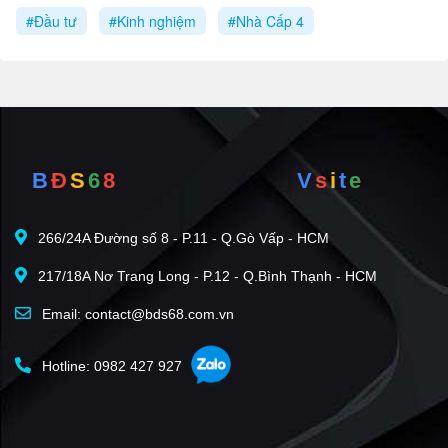
#Đầu tư
#Kinh nghiệm
#Nhà Cấp 4
B
Đ
S
6
8
V
s
i
t
e
266/24A Đường số 8 - P.11 - Q.Gò Vấp - HCM
217/18A Nơ Trang Long - P.12 - Q.Bình Thạnh - HCM
Email: contact@bds68.com.vn
Hotline: 0982 427 927