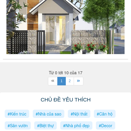
Từ 0 tới 10 của 17
1
2
CHỦ ĐỀ YÊU THÍCH
#Kiến trúc
#Nhà của sao
#Nội thất
#Căn hộ
#Sân vườn
#Biệt thự
#Nhà phố đẹp
#Decor