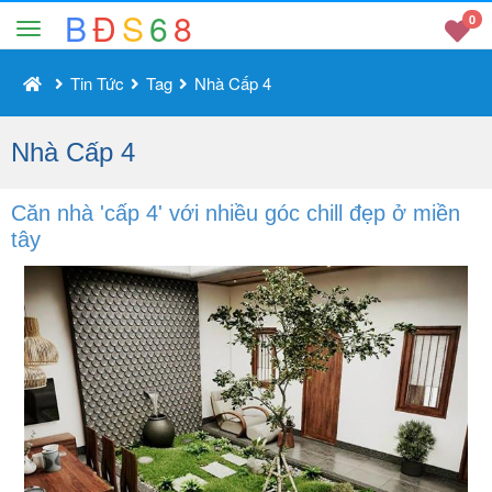
B
Đ
S
6
8
0
Tin Tức
Tag
Nhà Cấp 4
Nhà Cấp 4
Căn nhà 'cấp 4' với nhiều góc chill đẹp ở miền
tây