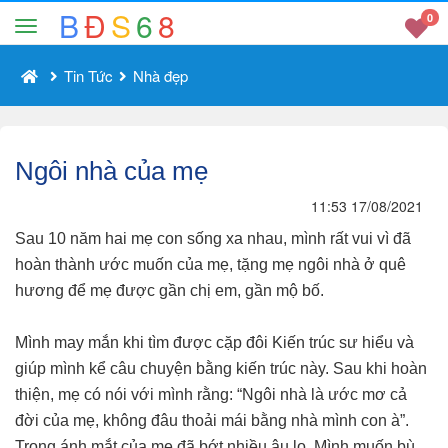
B
Đ
S
6
8
0
Tin Tức
Nhà đẹp
Ngôi nhà của mẹ
11:53 17/08/2021
Sau 10 năm hai mẹ con sống xa nhau, mình rất vui vì đã
hoàn thành ước muốn của mẹ, tặng mẹ ngôi nhà ở quê
hương để mẹ được gần chị em, gần mộ bố.
Mình may mắn khi tìm được cặp đôi Kiến trúc sư hiểu và
giúp mình kể câu chuyện bằng kiến trúc này. Sau khi hoàn
thiện, mẹ có nói với mình rằng: “Ngôi nhà là ước mơ cả
đời của mẹ, không đâu thoải mái bằng nhà mình con à”.
Trong ánh mắt của mẹ đã bớt nhiều âu lo. Mình muốn bù