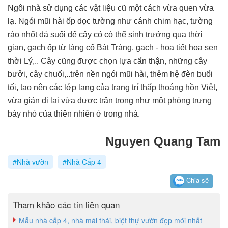
Ngôi nhà sử dụng các vật liệu cũ một cách vừa quen vừa
lạ. Ngói mũi hài ốp dọc tường như cánh chim hạc, tường
rào nhốt đá suối để cây cỏ có thể sinh trưởng qua thời
gian, gạch ốp từ làng cổ Bát Tràng, gạch - họa tiết hoa sen
thời Lý,.. Cây cũng được chọn lựa cẩn thận, những cây
bưởi, cây chuối,..trên nền ngói mũi hài, thêm hệ đèn buổi
tối, tạo nên các lớp lang của trang trí thấp thoáng hồn Việt,
vừa giản dị lại vừa được trân trọng như một phòng trưng
bày nhỏ của thiên nhiên ở trong nhà.
Nguyen Quang Tam
#Nhà vườn
#Nhà Cấp 4
Chia sẻ
Tham khảo các tin liên quan
Mẫu nhà cấp 4, nhà mái thái, biệt thự vườn đẹp mới nhất