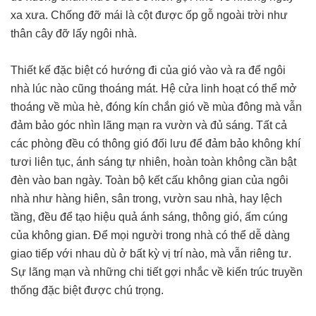
xa xưa. Chống đỡ mái là cột được ốp gỗ ngoài trời như
thân cây đỡ lấy ngôi nhà.
Thiết kế đặc biệt có hướng đi của gió vào và ra để ngôi
nhà lúc nào cũng thoáng mát. Hệ cửa linh hoạt có thể mở
thoáng về mùa hè, đóng kín chắn gió về mùa đông mà vẫn
đảm bảo góc nhìn lãng mạn ra vườn và đủ sáng. Tất cả
các phòng đều có thông gió đối lưu để đảm bảo không khí
tươi liên tục, ánh sáng tự nhiên, hoàn toàn không cần bật
đèn vào ban ngày. Toàn bộ kết cấu không gian của ngôi
nhà như hàng hiên, sân trong, vườn sau nhà, hay lệch
tầng, đều để tạo hiệu quả ánh sáng, thông gió, ấm cúng
của không gian. Để mọi người trong nhà có thể dễ dàng
giao tiếp với nhau dù ở bất kỳ vị trí nào, mà vẫn riêng tư.
Sự lãng mạn và những chi tiết gợi nhắc về kiến trúc truyền
thống đặc biệt được chú trọng.