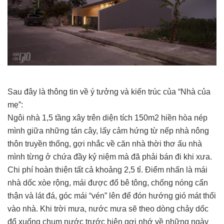
Sau đây là thông tin về ý tưởng và kiến trúc của “Nhà của
mẹ”:
Ngôi nhà 1,5 tầng xây trên diện tích 150m2 hiền hòa nép
mình giữa những tán cây, lấy cảm hứng từ nếp nhà nông
thôn truyền thống, gợi nhắc về căn nhà thời thơ ấu nhà
mình từng ở chứa đầy kỷ niệm mà đã phải bán đi khi xưa.
Chi phí hoàn thiện tất cả khoảng 2,5 tỉ. Điểm nhấn là mái
nhà dốc xòe rộng, mái được đổ bê tông, chống nóng cẩn
thận và lát đá, góc mái “vén” lên để đón hướng gió mát thổi
vào nhà. Khi trời mưa, nước mưa sẽ theo dòng chảy dốc
đổ xuống chum nước trước hiên gợi nhớ về những ngày