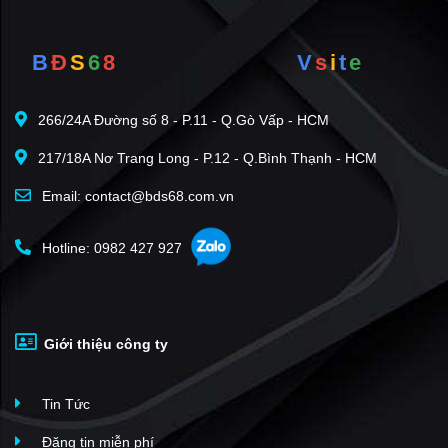
B
Đ
S
6
8
V
s
i
t
e
266/24A Đường số 8 - P.11 - Q.Gò Vấp - HCM
217/18A Nơ Trang Long - P.12 - Q.Bình Thạnh - HCM
Email: contact@bds68.com.vn
Hotline: 0982 427 927
Giới thiệu công ty
Tin Tức
Đăng tin miễn phí