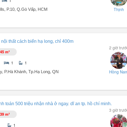
1
Thịnh
ills, P.10, Q.Gò Vấp, HCM
 nội thất cách biển hạ long, chỉ 400m
u an ninh, dân trí cao đầy đủ tiện nghi.
2 giờ trướ
mảng cây xanh ở mọi nẻo đường trong khu.
45 m²
1
1
chống trộm, có chỗ đậu ô tô, xe máy.
Hồng Na
ty, P.Hà Khánh, Tp.Hạ Long, QN
 Long:
h toán 500 triệu nhận nhà ở ngay. dĩ an tp. hồ chí minh.
3 giờ trướ
39 m²
1