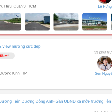
Lê Hưng
Phú Hữu, Quận 9, HCM
với thị trường).
ủy tốt).
hu dân cư Đại Học Quốc Gia 245 (P. Phú Hữu, TP. Thủ Đức) – Vị trí đắ
h 2 view mương cực đẹp
i.
53 phút tr
58 m²
ự sân vườn)
Sen Nguy
.Dương Kinh, HP
14m (Góc thoáng đẹp, không gian mở)
 Dương Tiên Dương Đông Anh- Gần UBND xã mới- trường liên
 triển, tiện ích xung quanh đầy đủ.