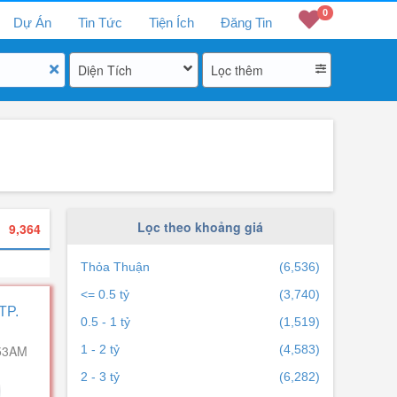
0
Dự Án
Tin Tức
Tiện Ích
Đăng Tin
Diện Tích
Lọc thêm
Lọc theo khoảng giá
cả
9,364
Thỏa Thuận
(6,536)
<= 0.5 tỷ
(3,740)
TP.
0.5 - 1 tỷ
(1,519)
53AM
1 - 2 tỷ
(4,583)
2 - 3 tỷ
(6,282)