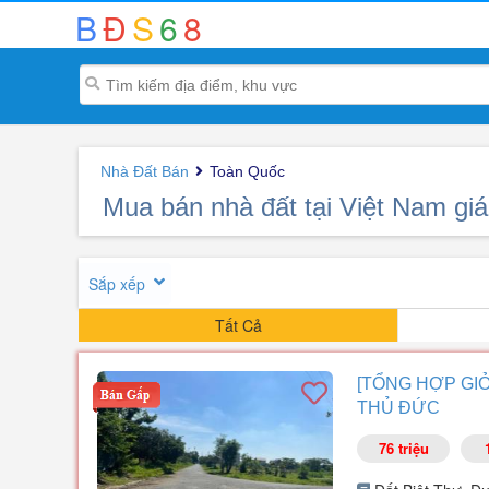
B
Đ
S
6
8
Nhà Đất Bán
Toàn Quốc
Mua bán nhà đất tại Việt Nam giá
Sắp xếp
Tất Cả
[TỔNG HỢP GIỎ
THỦ ĐỨC
76 triệu