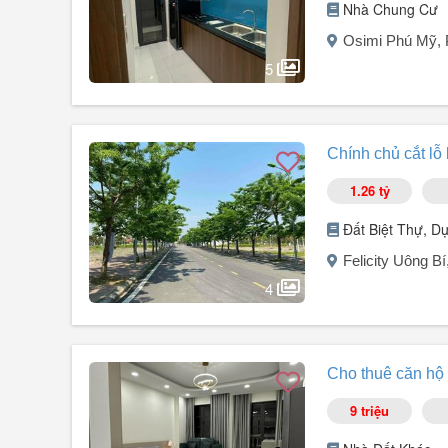
ban bank Bách Hóa Xanh và các tiện ích khác
Nhà Chung Cư
Osimi Phú Mỹ,
Gần các công ty để đi làm an cư lạc nghiệp
5
Liên hệ zalo để em gửi đủ thông tin thửa đất
Người đăng:
Phan Thanh Tuấn Anh
(4 tin đăng)
Bán nhanh Osimi Phú Mỹ 55m - View đẹp - Full nội thất 
Chính chủ cắt lỗ b
Diện tích 55m - 2 phòng ngủ 1 toilet.
1.26 tỷ
Hướng Nam.
Đất Biệt Thự, D
Felicity Uông B
Bán nhanh giá rẻ chỉ 1,950 tỷ - Bao hết giấy tờ sang tên, để
4
Gọi xem nhà .
Người đăng:
Dương Hồng Nam
(43 tin đăng)
Chính chủ cần tiền, cần bán lỗ căn góc đẹp liền kề đã có 
Cho thuê căn hộ f
Vị trí đẹp, thuận tiện di chuyển đến trung tâm TP Uông Bí
Cần tiền cắt lỗ bán ngay.
9 triệu
Đã có sổ đỏ, thuận tiện giao dịch.