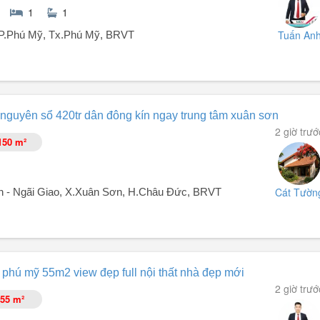
1
1
Tuấn An
 P.Phú Mỹ, Tx.Phú Mỹ, BRVT
Thụy - Đồ Sơn.
hỉ 1.350 tỷ
nguyên sổ 420tr dân đông kín ngay trung tâm xuân sơn
2 giờ trướ
150 m²
 phí sang tên ra sổ.
Cát Tườn
 - Ngãi Giao, X.Xuân Sơn, H.Châu Đức, BRVT
phú mỹ 55m2 view đẹp full nội thất nhà đẹp mới
2 giờ trướ
55 m²
đất cách đường lớn Ngãi Giao Hòa Bình 100m gần trường học gần chợ g