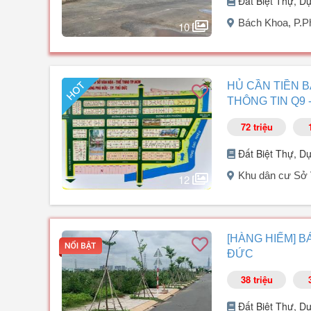
Đất Biệt Thự, D
Bách Khoa, P.
10
Người đăng:
Lê Hưng
(54 tin đăng)
Cơ hội sở hữu các vị trí đẹp nhất Khu dân cư Đại Học B
HỦ CẦN TIỀN 
thiện, đường nội khu thông thoáng, khu dân cư hiện hữu
THÔNG TIN Q9 -
THÔNG TIN CHI TIẾT CÁC NỀN ĐANG BÁN:
72 triệu
Nền Nhà Phố Nội Khu (Dễ Xây Dựng):
Đất Biệt Thự, D
Diện tích: 7m x 26m = 182m²
Khu dân cư Sở 
12
Giá bán: 68 triệu/m² (Tổng tiền: 12 tỷ 376 triệu)
Người đăng:
Lê Hưng
(54 tin đăng)
Đặc điểm: Khuôn đất đẹp, diện tích vừa ...
Đầu tư lời ngay khi mua! Cần bán gấp nền đất vị trí si
[HÀNG HIẾM] B
Hữu, TP. Thủ Đức.
ĐỨC
Thông tin chi tiết:
38 triệu
Diện tích: 6 x 16,67m = 100m2 (Vuông vức đẹp).
Đất Biệt Thự, D