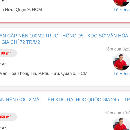
ự Án
Lê Hưng
Phú Hữu, Quận 9, HCM
ách Khoa (P. Phú Hữu, TP. Thủ Đức). Dự án quy hoạch bài bản, hạ tầng
BÁN GẤP NỀN 100M2 TRỤC THÔNG D5 - KDC SỞ VĂN HÓA
 văn minh và an ninh.
 GIÁ CHỈ 72 TR/M2
Hôm qua 02:
100 m²
ự Án
Lê Hưng
Văn Hóa Thông Tin, P.Phú Hữu, Quận 9, HCM
êu đẹp, trục thông Bưng Ông Thoàn thuộc KDC Sở Văn Hóa Thông Tin, P
ÁN NỀN GÓC 2 MẶT TIỀN KDC ĐẠI HỌC QUỐC GIA 245 – TP
Hôm qua 10:
360 m²
ự Án