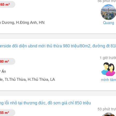
56 phút tr
165 m²
Quang
n Dương, H.Đông Anh, HN
Thụy - Đồ Sơn.
D xã mới- trường liên cấp ARCHIMEDES
erside đối diện ubnd mới thủ thừa 980 triệu/80m2, đường đt 818
1 giờ trướ
80 m²
ự Án
minh tâ
de, Tt.Thủ Thừa, H.Thủ Thừa, LA
 của huyện Đông Anh
on chất lượng cao ...
0 triệu/80m², đường ĐT 818, thị trấn Thủ Thừa, Thủ Thừa, Long An.
 lỗi nhỏ tại thượng đức, đồ sơn giá chỉ 850 triệu
53 phút tr
e cho cả gia đình với dịch vụ y tế hiện đại được nhiều khách hàng qua
55 m²