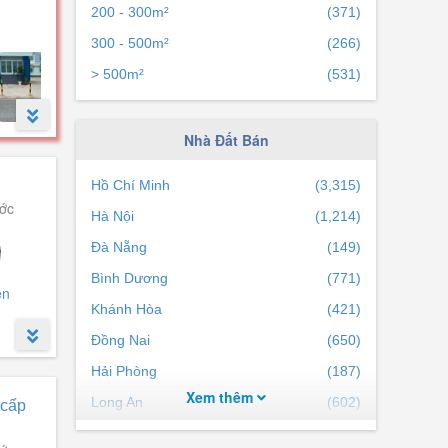
200 - 300m²
(371)
300 - 500m²
(266)
> 500m²
(531)
Nhà Đất Bán
c địa,
Hồ Chí Minh
(3,315)
ước
Hà Nội
(1,214)
Đà Nẵng
(149)
Bình Dương
(771)
ễn
Khánh Hòa
(421)
Đồng Nai
(650)
Hải Phòng
(187)
Xem thêm
Long An
(602)
 cấp
Bà Rịa Vũng Tàu
(224)