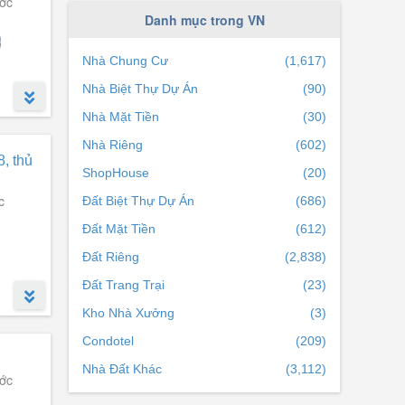
ước
Hưng Yên
(81)
Danh mục trong VN
Quảng Ninh
(252)
Nhà Chung Cư
(1,617)
Lâm Đồng
(220)
Nhà Biệt Thự Dự Án
(90)
Quảng Nam
(80)
Nhà Mặt Tiền
(30)
Bắc Ninh
(60)
Nhà Riêng
(602)
Bình Thuận
(105)
, thủ
ShopHouse
(20)
Hòa Bình
(110)
c
Đất Biệt Thự Dự Án
(686)
Bình Định
(135)
Đất Mặt Tiền
(612)
Bắc Giang
(53)
Đất Riêng
(2,838)
Tây Ninh
(165)
m
Đất Trang Trại
(23)
Thanh Hóa
(92)
Kho Nhà Xưởng
(3)
Vĩnh Phúc
(42)
Condotel
(209)
Hà Nam
(88)
Nhà Đất Khác
(3,112)
ước
Cần Thơ
(38)
n tâm.