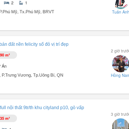
2
1
Tuấn An
 P.Phú Mỹ, Tx.Phú Mỹ, BRVT
- Nhà đẹp mới.
án đất nền felicity sổ đỏ vị trí đẹp
2 giờ trướ
90 m²
ự Án
Hồng Na
í, P.Trưng Vương, Tp.Uông Bí, QN
 lại full nội thất
sổ tại dự án Felicity Uông Bí.
ull nội thất 9tr/th khu cityland p10, gò vấp
.
3 giờ trướ
35 m²