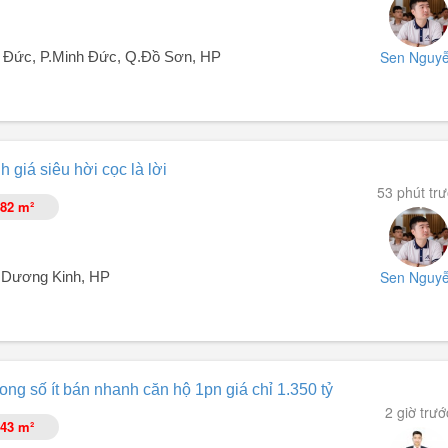
óc chết.
ác khu ...
Sen Nguy
Đức, P.Minh Đức, Q.Đồ Sơn, HP
 chỉ 850 triệu.
 giá siêu hời cọc là lời
53 phút tr
82 m²
Sen Nguy
.Dương Kinh, HP
ong số ít bán nhanh căn hộ 1pn giá chỉ 1.350 tỷ
2 giờ trướ
43 m²