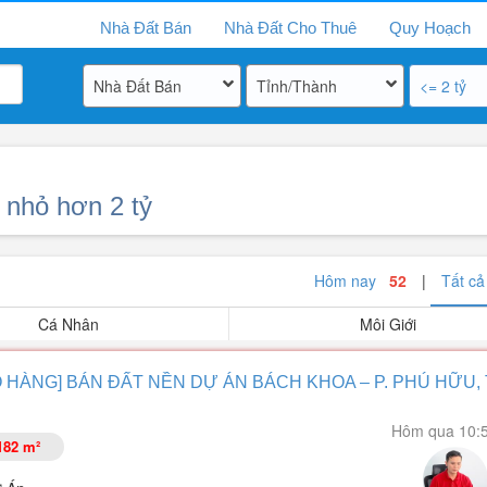
Nhà Đất Bán
Nhà Đất Cho Thuê
Quy Hoạch
Nhà Đất Bán
Tỉnh/Thành
<= 2 tỷ
 nhỏ hơn 2 tỷ
Hôm nay
52
|
Tất 
Cá Nhân
Môi Giới
 HÀNG] BÁN ĐẤT NỀN DỰ ÁN BÁCH KHOA – P. PHÚ HỮU, 
Hôm qua 10:
182 m²