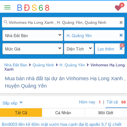
B
Đ
S
6
8
0
Nhà Đất Bán
H. Quảng Yên
1
Mức Giá
Diện Tích
Lọc thêm
Nhà Đất Bán
Quảng Ninh
H. Quảng Yên
Vinhomes Hạ Long
Xanh
Mua bán nhà đất tại dự án Vinhomes Hạ Long Xanh ,
Huyện Quảng Yên
Hôm nay
1
|
Tất cả
68
Sắp xếp
Tất Cả
Cá Nhân
Môi Giới
Bm8003 liền kề 60m mặt vườn hoa cạnh đại lộ apollo 9,7 tỷ chiết