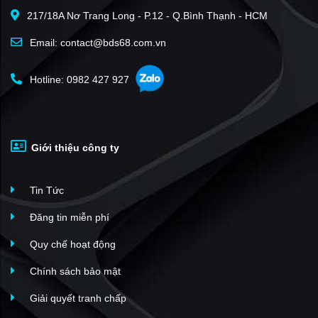
217/18A Nơ Trang Long - P.12 - Q.Bình Thạnh - HCM
Grand Bay Halong Villas
(16)
Sun Plaza Grand World
(16)
Email: contact@bds68.com.vn
The Sapphire Residence
(16)
Hotline: 0982 427 927
Horizon Bay
(15)
New Life Tower
(14)
Green Bay Towers
(14)
Giới thiệu công ty
Lotus Residences (Vạn Liên)
(14)
Vân Bay Tower
(12)
Tin Tức
Sonasea Vân Đồn Harbor City
(12)
Sun Porto Town
(11)
Đăng tin miễn phí
The Dragon Castle
(11)
Quy chế hoạt động
Beverly Hills Hạ Long
(11)
Chính sách bảo mật
Khu đô thị Phương Đông
(11)
Giải quyết tranh chấp
Imperia Holiday Hạ Long
(11)