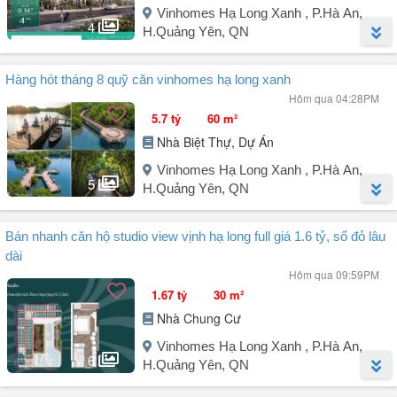
- Chuẩn bị mở bán Chung cư vào cuối tháng 8
Vinhomes Hạ Long Xanh , P.Hà An,
4
H.Quảng Yên, QN
Người đăng:
Trần Thị Ánh Nhàn
(20 tin đăng)
Hàng hót tháng 8 quỹ căn vinhomes hạ long xanh
Nhà biệt thự tại Vinhomes Global Gate Hạ Long, Phường Tuần
Hôm qua 04:28PM
Châu, Hà An, Quảng Ninh với thiết kế 4 tầng, phù hợp cho gia đình
5.7 tỷ
60 m²
lớn hoặc đầu tư Villa - homestay.
Nhà Biệt Thự, Dự Án
- Gần bãi tắm, gần Vincom.
- Diện tích rộng 162m², không gian thoáng đãng.
Vinhomes Hạ Long Xanh , P.Hà An,
5
- Mặt tiền rộng 9m, thuận lợi cho việc kinh doanh - vận hành
H.Quảng Yên, QN
homestay, hoặc cho thuê.
- Đường vào rộng 13m, phù hợp cho xe ô tô ra vào thoải mái.
Người đăng:
Trần Thị Ánh Nhàn
(20 tin đăng)
Bán nhanh căn hộ studio view vịnh hạ long full giá 1.6 tỷ, sổ đỏ lâu
- Nội thất xây thô, ...
Quy hoạch đại đô thị ven biển quy mô lớn, hệ tiện ích đẳng cấp,
dài
không gian sống nghỉ dưỡng và tiềm năng tăng trưởng dài hạn.
Hôm qua 09:59PM
- LK 60 m², Giá từ 5,7 tỷ. Nếu áp Voucher chỉ còn khoảng 4,4 tỷ
1.67 tỷ
30 m²
- Gần khu TOD, TTTM
Nhà Chung Cư
LH e Nhàn để nhận thông tin dự án
Vinhomes Hạ Long Xanh , P.Hà An,
6
H.Quảng Yên, QN