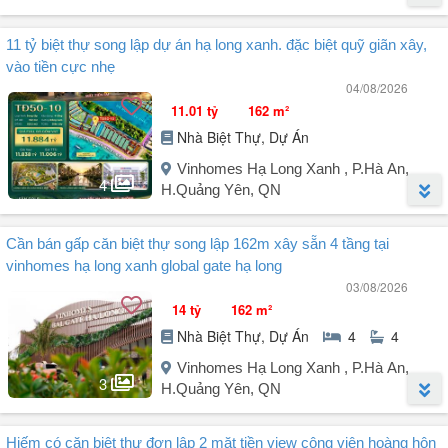
2 Diện tích đất: 50m² (mặt tiền 5m vuông ...
Người đăng:
Thành Đạt Lê
(11 tin đăng)
11 tỷ biệt thự song lập dự án hạ long xanh. đặc biệt quỹ giãn xây,
Sở hữu căn hộ sổ đỏ lâu dài tại Vinhomes Global Gate - Vinhomes
vào tiền cực nhẹ
Hạ Long Xanh chỉ từ 2,X tỷ!
04/08/2026
11.01 tỷ
162 m²
The Sunrise Bay tâm điểm kết nối, đón đầu tương lai
Nhà Biệt Thự, Dự Án
THE SUNRISE BAY
Vinhomes Hạ Long Xanh , P.Hà An,
Tọa độ vàng "Giao lộ thịnh vượng": Nằm sát Quốc lộ 18 & Đại lộ
4
H.Quảng Yên, QN
APOLO rộng 60m Cửa ngõ chiến lược dẫn thẳng vào siêu đô thị Hạ
Long Xanh.
Người đăng:
Duy Hưng
(17 tin đăng)
Đón đầu hạ tầng bứt phá: Kề cận ngay ga Depot của tuyến đường
Cần bán gấp căn biệt thự song lập 162m xây sẵn 4 tầng tại
Biệt thự Song Lập Vinhomes Global Gate Hạ Long Chỉ từ 11 tỷ!
sắt tốc độ cao Hà Nội Quảng Ninh.
vinhomes hạ long xanh global gate hạ long
Đối ...
03/08/2026
Một mức giá cực kỳ hấp dẫn để sở hữu biệt thự trong đại đô thị
14 tỷ
162 m²
Vinhomes.
Nhà Biệt Thự, Dự Án
4
4
Song lập phân khu Thiên Đường Nhiệt Đới
Vinhomes Hạ Long Xanh , P.Hà An,
Diện tích: 162m
3
H.Quảng Yên, QN
Hàng giãn xây linh hoạt tài chính, tối ưu dòng tiền.
Người đăng:
0949240558
(3 tin đăng)
Giá trả thẳng chỉ từ 11 tỷ (CHƯA áp dụng voucher).
Hiếm có căn biệt thự đơn lập 2 mặt tiền view công viên hoàng hôn