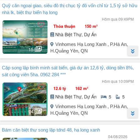
Người đăng:
Nguyễn Quyết
(2 tin đăng)
Quỹ căn ngoại giao, siêu đô thị chục tỷ đô vốn chỉ từ 1,5 tỷ sở hữu
Vị trí: Bám trục đường Hoàng Quốc Việt cạnh hồ nhạc nước Halo
nhà lk, biệt thự biển hạ long
Bay Show - Gần công viên rừng (660ha) của Vin HLX, đi bộ vài bước
Hôm qua 09:49PM
chân là đến biển - Ngay đối diện Lotte Mart.
Thỏa thuận
150 m²
View trực diện Vịnh di sản và bến du thuyền.
Nhà Biệt Thự, Dự Án
Tầng & hướng đẹp, dễ khai thác cho thuê.
Giá tham khảo tốt hơn mặt bằng chung.
Vinhomes Hạ Long Xanh , P.Hà An,
----------
15
H.Quảng Yên, QN
Bàn giao 2028 trùng thời điểm hạ tầng bứt phá.
2028: Quảng Ninh dự kiến vận hành đường sắt ...
Người đăng:
Ngọc Anh Bđs Hạ Long
(12 tin đăng)
Cặp song lập bình minh sát biển, giá dự án 12,6 tỷ, dòng tiền 8%,
Đại lý F1 phân phối dự án Vinhomes Global Gate Hạ Long
sát công viên 5ha. 0962 284 ***
Quy mô hiếm có: 6.206ha, chia 5 phân khu:
Hôm qua 10:09PM
- Châu Á 1.550ha
12.6 tỷ
162 m²
- Châu Âu 1.480ha
Nhà Biệt Thự, Dự Án
5
5
- Châu Mỹ 935ha
- Châu Úc 792ha
Vinhomes Hạ Long Xanh , P.Hà An,
- Kỳ quan mới 788ha
4
H.Quảng Yên, QN
Vốn đầu tư 18 tỷ USD | 380.000 cư dân
Kết nối bứt phá: Tuyến VinSpeed 350km/h Hà Nội Hạ Long chỉ ~23
Người đăng:
Bùi Hoàng Việt
(28 tin đăng)
phút
Bám căn biệt thự song lập tdnd 48, hạ long xanh
Em Việt xin giới thiệu cặp song lập 162m² BM68 chỉ cách công viên,
47 tiện ích all-in-one chuẩn quốc tế, nổi bật với:
04/08/2026