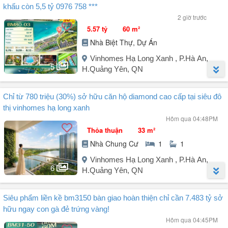
khấu còn 5,5 tỷ 0976 758 ***
2 giờ trước
5.57 tỷ
60 m²
Nhà Biệt Thự, Dự Án
Vinhomes Hạ Long Xanh , P.Hà An,
5
H.Quảng Yên, QN
Người đăng:
La Hải
(8 tin đăng)
Chỉ từ 780 triệu (30%) sở hữu căn hộ diamond cao cấp tại siêu đô
Căn BM80-03 vị trí cạnh trục đại lộ 60m cách vườn hoa 4 căn di
thị vinhomes hạ long xanh
chuyển thuận tiện để xe cũng thoải mái
Hôm qua 04:48PM
Giá niêm yết 9 tỷ 758tr
Thỏa thuận
33 m²
Chiết khấu thanh toán sớm: 7,5%: 700tr
Nhà Chung Cư
1
1
Về ở sớm giảm 10%: 818tr
Áp voucher chi ân giảm tối đa 30%: 2 tỷ 545tr
Vinhomes Hạ Long Xanh , P.Hà An,
Giá sau trừ tất cả chiết khấu còn: 5 tỷ 573 triệu
6
H.Quảng Yên, QN
Để chọn căn và nhận tư vấn chi tiết về giá bán anh chị gọi ngay em
Người đăng:
Thành Đạt Lê
(11 tin đăng)
Hải để được tư vấn chi tiết
Siêu phẩm liền kề bm3150 bàn giao hoàn thiện chỉ cần 7.483 tỷ sở
Chỉ từ 780 triệu sở hữu căn hộ Diamond cao cấp tại siêu đô thị
Liên hệ: E ...
hữu ngay con gà đẻ trứng vàng!
Vinhome Hạ Long Xanh.
Hôm qua 04:45PM