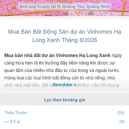
Xem quy hoạch tại H. Quảng Yên, Quảng Ninh
Mua Bán Bất Động Sản dự án Vinhomes Hạ
Long Xanh Tháng 8/2026
Mua bán nhà đất dự án Vinhomes Hạ Long Xanh
ngày
càng hứa hẹn là thị trường đầy tiềm năng khi được sự
quan tâm của nhiều nhà đầu tư của trong và ngoài nước.
Hàng loạt các loại hình bất động sản từ nhà riêng, nhà
Xem thêm
phố, nhà mặt tiền, đất nền, dự án, biệt thự, căn hộ chung
cư... đều trở thành tiêu điểm chú ý của bất động sản dự án
Lọc theo khoảng giá
Vinhomes Hạ Long Xanh .
Thỏa Thuận
(16)
Để cập nhật những
thông tin bất động sản dự án
<= 0.5 tỷ
(0)
Vinhomes Hạ Long Xanh
chính xác nhất, mới nhất hãy