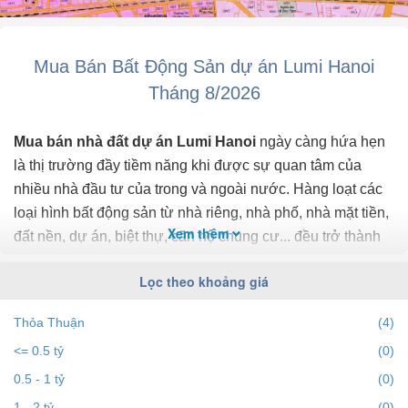
Mua Bán Bất Động Sản dự án Lumi Hanoi
Tháng 8/2026
Mua bán nhà đất dự án Lumi Hanoi
ngày càng hứa hẹn
là thị trường đầy tiềm năng khi được sự quan tâm của
nhiều nhà đầu tư của trong và ngoài nước. Hàng loạt các
loại hình bất động sản từ nhà riêng, nhà phố, nhà mặt tiền,
Xem thêm
đất nền, dự án, biệt thự, căn hộ chung cư... đều trở thành
tiêu điểm chú ý của bất động sản dự án Lumi Hanoi.
Lọc theo khoảng giá
Để cập nhật những
thông tin bất động sản dự án Lumi
Thỏa Thuận
(4)
Hanoi
chính xác nhất, mới nhất hãy truy cập vào
<= 0.5 tỷ
(0)
bds68.com.vn để theo dõi
giá bất động sản dự án Lumi
Hanoi
tháng 8/2026. Với bds68.com.vn bạn dễ dành lọc
0.5 - 1 tỷ
(0)
theo địa điểm, giá, diện tích, dự án, đường phố, số phòng
1 - 2 tỷ
(0)