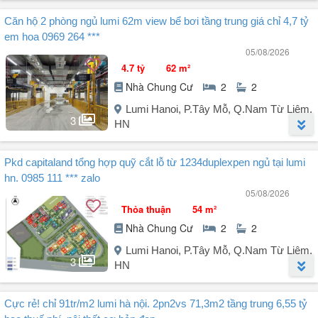
- Pháp lý: HĐMB - thanh toán tiến độ.
Người đăng:
Đoàn Ngọc Viện
(4 tin đăng)
- Giá bán: 10,44 tỷ bao phí (có thương lượng).
Căn hộ 2 phòng ngủ lumi 62m view bể bơi tầng trung giá chỉ 4,7 tỷ
Chủ nhà gửi bán gấp căn hộ 2 phòng ngủ diện tích 62m², tầng đẹp,
Liên hệ em Thảo để được tư vấn về căn hộ và ...
em hoa 0969 264 ***
view thoáng, phù hợp khách mua ở thực.
05/08/2026
Giá bán 5.3 tỷ có thương lượng.
4.7 tỷ
62 m²
Cần tìm căn 3 PN cho khách hàng ở thật. Anh chị chủ nhà cần bán
Nhà Chung Cư
2
2
nhắn em ạ!
Liên hệ: Mr Tuấn
Lumi Hanoi, P.Tây Mỗ, Q.Nam Từ Liêm,
3
HN
Người đăng:
Nguyễn Thị Hoa
(4 tin đăng)
Pkd capitaland tổng hợp quỹ cắt lỗ từ 1234duplexpen ngủ tại lumi
Chính chủ bán Lumi 2 phòng ngủ 62m
hn. 0985 111 *** zalo
Hướng ban công: Tây Bắc - View Bể bơi
05/08/2026
Giá: 4,7 tỷ bao phí.
Thỏa thuận
54 m²
Liên hệ em Hoa:
Nhà Chung Cư
2
2
Lumi Hanoi, P.Tây Mỗ, Q.Nam Từ Liêm,
3
HN
Người đăng:
Đỗ Cường
(3 tin đăng)
Cực rẻ! chỉ 91tr/m2 lumi hà nội. 2pn2vs 71,3m2 tầng trung 6,55 tỷ
Quỹ căn cắt lỗ tháng 8/2026