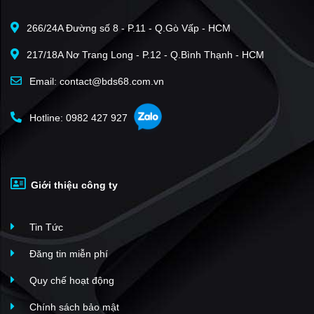
Mỹ Đình Pearl
(36)
266/24A Đường số 8 - P.11 - Q.Gò Vấp - HCM
Imperia Sola Park
(35)
217/18A Nơ Trang Long - P.12 - Q.Bình Thạnh - HCM
Vinhomes Skylake
(34)
The Victoria - Vinhomes Smart City
(33)
Email: contact@bds68.com.vn
Mỹ Đình I
(31)
Hotline: 0982 427 927
Taseco Trung Văn
(30)
The Emerald CT8 Mỹ Đình
(30)
Mỹ Đình II
(28)
Giới thiệu công ty
The Manor
(26)
Keangnam
(26)
Tin Tức
Golden Palace
(26)
The Sakura - Vinhomes Smart City
(25)
Đăng tin miễn phí
FLC Complex Phạm Hùng
(23)
Quy chế hoạt động
Vinhomes Green Villas
(22)
Chính sách bảo mật