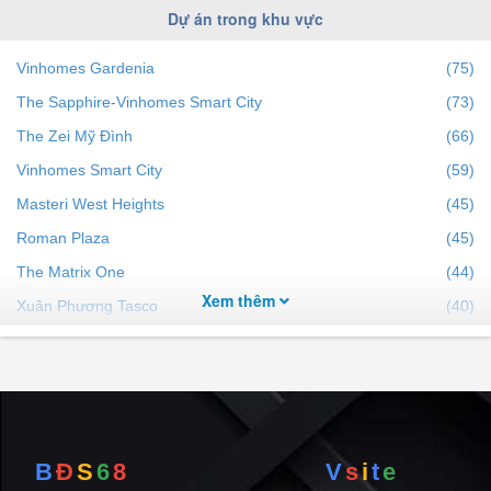
Dự án trong khu vực
Vinhomes Gardenia
(75)
The Sapphire-Vinhomes Smart City
(73)
The Zei Mỹ Đình
(66)
Vinhomes Smart City
(59)
Masteri West Heights
(45)
Roman Plaza
(45)
The Matrix One
(44)
Xem thêm
Xuân Phương Tasco
(40)
Lumi Hanoi
(40)
Sudico Mỹ Đình
(39)
Vinhomes Green Bay Mễ Trì
(38)
KĐT Mễ Trì Hạ
(38)
B
Đ
S
6
8
V
s
i
t
e
Vinhomes West Point
(37)