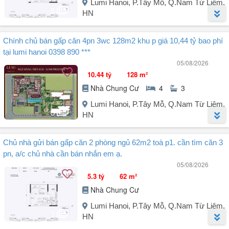
Contact Cường Lumi zalo.
Lumi Hanoi, P.Tây Mỗ, Q.Nam Từ Liêm,
5
HN
Người đăng:
Đoàn Ngọc Viện
(4 tin đăng)
Chính chủ bán gấp căn 4pn 3wc 128m2 khu p giá 10,44 tỷ bao phí
Gửi bán gấp căn 3 phòng ngủ toà P diện tích 85m², tầng thấp, phù
tại lumi hanoi 0398 890 ***
hợp khách mua ở thật, giá 6,5 tỷ có thương lượng.
05/08/2026
Anh chị chủ nhà nào có căn 2-3 PN cần bán gửi em, em có khách
10.44 tỷ
128 m²
quan tâm ạ
Nhà Chung Cư
4
3
Liên hệ để biết thêm thông tin:
Lumi Hanoi, P.Tây Mỗ, Q.Nam Từ Liêm,
5
HN
Người đăng:
Đỗ Thị Thảo
(2 tin đăng)
Chủ nhà gửi bán gấp căn 2 phòng ngủ 62m2 toà p1. cần tìm căn 3
Chính chủ cần bán gấp căn 4 phòng ngủ, 3 vệ sinh, diện tích 128m²
pn, a/c chủ nhà cần bán nhắn em ạ.
khu P giá chỉ 10,25 tỷ (có thương lượng).
05/08/2026
Liên hệ ngay để được xem nhà trực tiếp và nhận ưu đãi nổi bật.
5.3 tỷ
62 m²
Nhà Chung Cư
Thông tin chi tiết căn:
- Loại hình: 4PN 3WC.
Lumi Hanoi, P.Tây Mỗ, Q.Nam Từ Liêm,
- Diện tích: 128m² thông thủy.
3
HN
- Khu P Lumi Hà Nội.