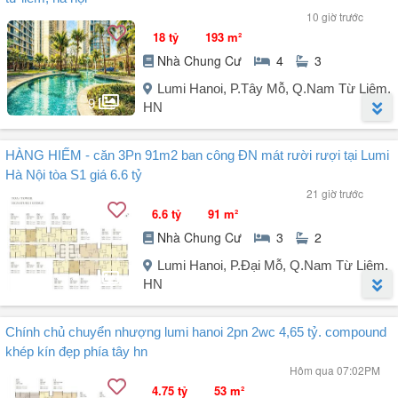
10 giờ trước
18 tỷ
193 m²
Nhà Chung Cư
4
3
Lumi Hanoi, P.Tây Mỗ, Q.Nam Từ Liêm,
9
HN
Người đăng:
Công Ty Cổ Phần Bất Động Sản Indochine
(4 tin đăng)
HÀNG HIẾM - căn 3Pn 91m2 ban công ĐN mát rười rượi tại Lumi
Căn hộ chung cư Lumi Hanoi, đường Đại lộ Thăng Long, phường
Hà Nội tòa S1 giá 6.6 tỷ
Tây Mỗ, Hà Nội (địa chỉ cũ: Nam Từ Liêm, Hà Nội) cực chất với 4PN,
21 giờ trước
3WC, không nội thất, phù hợp cho những ai thích tự do thiết kế
6.6 tỷ
91 m²
không gian sống. Diện tích 193m², giá 18 tỷ VND, hướng Đông Bắc
Nhà Chung Cư
3
2
cho phong thủy tốt, ban công Tây Bắc đón gió mát.
Lumi Hanoi, P.Đại Mỗ, Q.Nam Từ Liêm,
Đặc biệt, dự án này nằm ở khu vực đỉnh cao với hơn 80 tiện ích cho
2
HN
cư dân. Từ hồ bơi, công ...
Người đăng:
Thanh PT
(20 tin đăng)
Chính chủ chuyển nhượng lumi hanoi 2pn 2wc 4,65 tỷ. compound
HÀNG HIẾM XUẤT HIỆN - căn 3Pn 91m2 ban công ĐN mát rười rượi
khép kín đẹp phía tây hn
tại Lumi Hà Nội
Hôm qua 07:02PM
Căn góc tầng đẹp, tòa S1 - Giá cực TỐT chỉ 6.6 tỷ
4.75 tỷ
53 m²