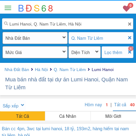
B
Đ
S
6
8
0
Nhà Đất Bán
Q. Nam Từ Liêm
1
Mức Giá
Diện Tích
Lọc thêm
Nhà Đất Bán
Hà Nội
Q. Nam Từ Liêm
Lumi Hanoi
Mua bán nhà đất tại dự án Lumi Hanoi, Quận Nam
Từ Liêm
Hôm nay
1
|
Tất cả
40
Sắp xếp
Tất Cả
Cá Nhân
Môi Giới
Bán cc 4pn, 3wc tại lumi hanoi, 18 tỷ, 193m2, hàng hiếm tại nam
từ liêm, hà nội