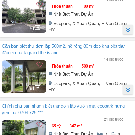
Thỏa thuận
100 m²
Nhà Biệt Thự, Dự Án
Ecopark, X.Xuân Quan, H.Văn Giang,
5
HY
Người đăng:
Nguyễn Mạnh
(24 tin đăng)
Cần bán biệt thự đơn lập 500m2, hồ rộng 80m đẹp khu biệt thự
Diện tích 100m², 4 tầng, mặt tiền 5m.
đảo ecopark grand the island
Đường rộng 14m.
14 giờ trước
Gần chung cư Havenpark.
Thỏa thuận
500 m²
Đã có sổ hồng.
Nhà Biệt Thự, Dự Án
Giá bán 15,x tỷ.
Liên hệ
Ecopark, X.Xuân Quan, H.Văn Giang,
6
HY
Người đăng:
Nguyễn Mạnh
(24 tin đăng)
Chính chủ bán nhanh biệt thự đơn lập vườn mai ecopark hưng
Cần bán biệt thự đơn lập 500m² khu biệt thự đảo Ecopark Grand -
yên. hải 0704 725 ***
The Island.
21 giờ trước
500m² x 3 tầng.
65 tỷ
347 m²
Nhà đã nhận bàn giao.
Nhà Biệt Thự, Dự Án
3
4