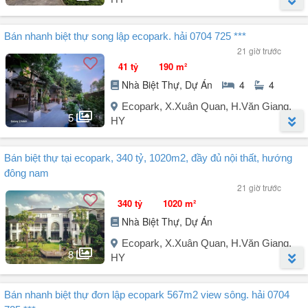
Giới thiệu dự án.
Ecopark là khu đô thị hiện đại với ...
Người đăng:
Lương Sơn Hải
(47 tin đăng)
Bán nhanh biệt thự song lập ecopark. hải 0704 725 ***
Chính chủ bán nhanh biệt thự song lập 270m² tại Ecopark, Văn
21 giờ trước
Giang, Hưng Yên.
41 tỷ
190 m²
Căn biệt thự nằm tại phân khu golf và hồ Thiên Nga, phân khu sầm
Nhà Biệt Thự, Dự Án
4
4
uất và nhiều điểm check in nhất Ecopark.
Căn biệt thự hướng Tây Bắc, diện tích XD 100m².
Ecopark, X.Xuân Quan, H.Văn Giang,
5
Quý vị có nhu cầu tư vấn và xem nhà, liên hệ Hải: (môi giới bán thấp
HY
tầng tốt Ecopark).
Người đăng:
Lương Sơn Hải
(47 tin đăng)
Bán biệt thự tại ecopark, 340 tỷ, 1020m2, đầy đủ nội thất, hướng
Chính chủ cần bán nhanh biệt thự song lập Mimosa diện tích 190m²
đông nam
sổ + khoảng 80m² lưu không, nhà hoàn thiện đẹp full đồ, 4 phòng
21 giờ trước
ngủ, 4 vệ sinh.
340 tỷ
1020 m²
Liên hệ Hải: để xem nhà. Cám ơn quý vị đã xem tin.
Nhà Biệt Thự, Dự Án
Ecopark, X.Xuân Quan, H.Văn Giang,
8
HY
Người đăng:
Lương Sơn Hải
(47 tin đăng)
Bán nhanh biệt thự đơn lập ecopark 567m2 view sông. hải 0704