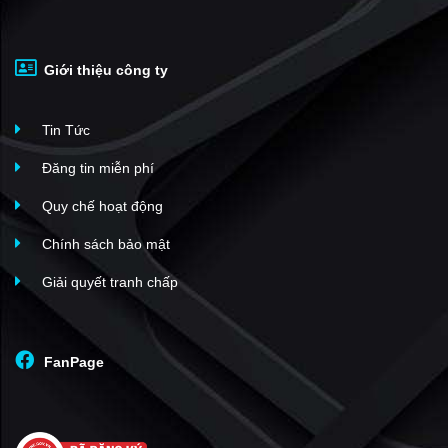
Masteri Era Landmark
(8)
Vaquarius Văn Giang
(8)
Giới thiệu công ty
Masteri Trinity Square
(7)
The Landmark Ecopark
(6)
Tin Tức
Trust City Văn Giang
(5)
Mega Grand World Hà Nội
(5)
Đăng tin miễn phí
Lumiere Wellspring
(4)
Quy chế hoạt động
Dragon Park Văn Giang
(3)
Chính sách bảo mật
Thủy Tiên Sky Villas - Ecopark
(2)
Giải quyết tranh chấp
Sago Palm Garden
(1)
LUMIÈRE Ocean Crest
(1)
New City Phố Nối
(28)
FanPage
The Fullton
(26)
Sông Hồng Diamond City
(9)
Phố Nối House
(9)