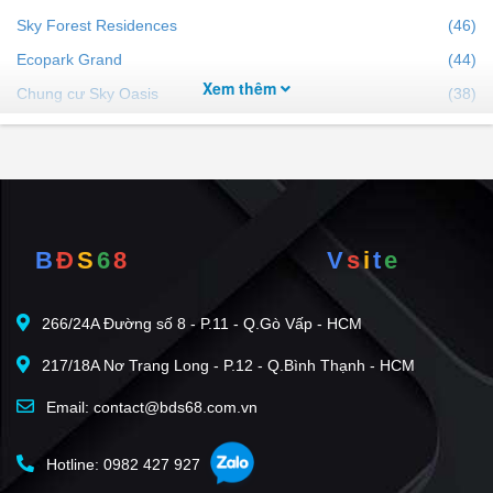
Sky Forest Residences
(46)
Ecopark Grand
(44)
Xem thêm
Chung cư Sky Oasis
(38)
Sunshine Legend City
(37)
Swan Lake Onsen
(35)
Haven Park Residences
(22)
Alluvia City
(22)
B
Đ
S
6
8
V
s
i
t
e
The Fibonan Ecopark
(20)
Westbay Sky Residences - Ecopark
(18)
266/24A Đường số 8 - P.11 - Q.Gò Vấp - HCM
Mega Complex - Vinhomes Ocean Park 2
(15)
217/18A Nơ Trang Long - P.12 - Q.Bình Thạnh - HCM
Alumi - Alluvia City
(11)
Biệt thự Mimosa - Ecopark
(11)
Email: contact@bds68.com.vn
Masteri Grand Coast
(10)
Hotline: 0982 427 927
Sol Forest Ecopark
(10)