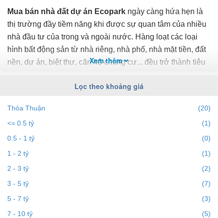
Mua bán nhà đất dự án Ecopark
ngày càng hứa hẹn là
thị trường đầy tiềm năng khi được sự quan tâm của nhiều
nhà đầu tư của trong và ngoài nước. Hàng loạt các loại
hình bất động sản từ nhà riêng, nhà phố, nhà mặt tiền, đất
Xem thêm
nền, dự án, biệt thự, căn hộ chung cư... đều trở thành tiêu
điểm chú ý của bất động sản dự án Ecopark.
Lọc theo khoảng giá
Để cập nhật những
thông tin bất động sản dự án
Thỏa Thuận
(20)
Ecopark
chính xác nhất, mới nhất hãy truy cập vào
<= 0.5 tỷ
(1)
bds68.com.vn để theo dõi
giá bất động sản dự án
Ecopark
tháng 8/2026. Với bds68.com.vn bạn dễ dành lọc
0.5 - 1 tỷ
(0)
theo địa điểm, giá, diện tích, dự án, đường phố, số phòng
1 - 2 tỷ
(1)
ngủ và hướng để tìm ra BĐS mong muốn. Ngoài ra với tính
2 - 3 tỷ
(2)
năng gợi ý những
batdongsan
liền kề cùng mức giá giúp
3 - 5 tỷ
(7)
bạn dễ dàng tìm ra chính chủ của BĐS.
5 - 7 tỷ
(3)
Việc
7 - 10 tỷ
mua bán nhà đất dự án Ecopark
trở nên dễ dàng,
(5)