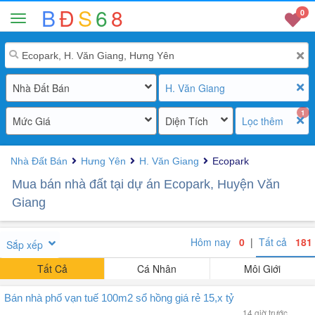
B
Đ
S
6
8
0
Nhà Đất Bán
H. Văn Giang
1
Mức Giá
Diện Tích
Lọc thêm
Nhà Đất Bán
Hưng Yên
H. Văn Giang
Ecopark
Mua bán nhà đất tại dự án Ecopark, Huyện Văn
Giang
Hôm nay
0
|
Tất cả
181
Sắp xếp
Tất Cả
Cá Nhân
Môi Giới
Bán nhà phố vạn tuế 100m2 sổ hồng giá rẻ 15,x tỷ
14 giờ trước