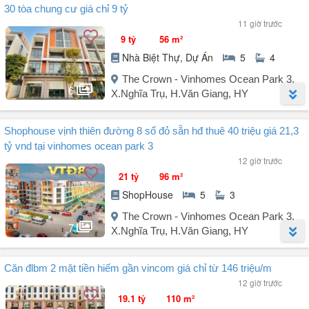
30 tòa chung cư giá chỉ 9 tỷ
11 giờ trước
9 tỷ
56 m²
Nhà Biệt Thự, Dự Án
5
4
The Crown - Vinhomes Ocean Park 3,
6
X.Nghĩa Trụ, H.Văn Giang, HY
Người đăng:
Vũ Ngọc Ánh
(36 tin đăng)
Shophouse vịnh thiên đường 8 sổ đỏ sẵn hđ thuê 40 triệu giá 21,3
Chủ nhà cần tiền bán gấp liền kề Phố Biển Ocean Park 3 đối diện 30
tỷ vnd tại vinhomes ocean park 3
toàn chung cư, diện tích 56m² - Kinh doanh sầm uất - Cách biển hồ
12 giờ trước
chỉ 200m - Giá cực hời chỉ 9 tỷ.
21 tỷ
96 m²
Liên hệ: .
ShopHouse
5
3
-----------------------------
- Liền kề Phố Biển Ocean Park 3 - Vị trí đắc địa kinh doanh - Đối
The Crown - Vinhomes Ocean Park 3,
diện 30 tòa chung cư cao cấp - Cạnh biển hồ, công viên sau nhà,
7
X.Nghĩa Trụ, H.Văn Giang, HY
gần Vincom, Mega Grand World...
- Thừa hưởng trọn vẹn hệ sinh ...
Người đăng:
Bui Hoang Việt
(16 tin đăng)
Căn đlbm 2 mặt tiền hiếm gần vincom giá chỉ từ 146 triệu/m
Cần bán shophouse với giá 21 tỷ VND, tọa lạc tại Xã Nghĩa Trụ, Văn
12 giờ trước
Giang, Hưng Yên, thuộc dự án The Crown - Vinhomes Ocean Park
19.1 tỷ
110 m²