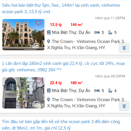
Người đăng:
Vũ Ngọc Ánh
(36 tin đăng)
- Lh e Phương ( quỹ căn nào e cũng có ạ )
Siêu hot bán biệt thự 5pn, 5wc, 144m² tại vịnh xanh, vinhomes
Rẻ vô địch! Anh Hải gửi bán gấp liền kề Vinhomes Ocean Park 3 giá
ocean park 3, 13,5 tỷ vnd
chỉ 11,5 tỷ - Cạnh công viên, chung cư.
#VinhomesOceanpark3
Hôm qua 11:28PM
Liên hệ: .
#BdsVangiang
13.5 tỷ
144 m²
-----------------------------
#NhadepAnhPhuong
Nhà Biệt Thự, Dự Án
5
5
- Nhà thuộc phân khu Phố Biển là khu trung tâm Ocean Park 3.
- Bàn giao thô, hoàn thiện mặt ngoài.
The Crown - Vinhomes Ocean Park 3,
- Không gian sân vườn rộng rãi, thỏa sức sáng tạo không gian sống.
7
X.Nghĩa Trụ, H.Văn Giang, HY
- Thừa hưởng trọn vẹn hệ sinh thái tiện ích All - In - One của đại đô
thị Ocean ...
Người đăng:
Nguyễn Hồng Yêu
(4 tin đăng)
1 căn đơn lập 180m2 vịnh xanh giá 22,4 tỷ, ck cực tốt 24%, mua
Nhà biệt thự siêu chất tại Vịnh Xanh, Vinhomes Ocean Park 3, xã
giá gốc vinhomes, 0962 284 ***
Nghĩa Trụ, Hưng Yên (cũ: Huyện Văn Giang, Hưng Yên), diện tích
Hôm qua 09:29PM
144m² với 5 phòng ngủ và 5 toilet, 4 tầng. Mặt tiền rộng 8m, ngõ vào
22.4 tỷ
180 m²
thoải mái 13m, rất phù hợp cho việc kinh doanh hoặc làm văn
Nhà Biệt Thự, Dự Án
5
4
phòng. Nhà không nội thất, dễ dàng thiết kế theo phong cách riêng.
Giá chỉ 13,5 tỷ VND.
The Crown - Vinhomes Ocean Park 3,
7
X.Nghĩa Trụ, H.Văn Giang, HY
Địa điểm tiện ích xung quanh.
- Công viên Ocean Park ...
Người đăng:
Bùi Hoàng Việt
(28 tin đăng)
Tìm đâu ra! bán gấp liền kề xẻ khe ocean park 3 đối diện công
Tháng 7 ra mắt phân khu khép kín Vịnh Xanh - Vinhomes Ocean
viên, dt 98m2, mt 7m, giá chỉ 12,5 tỷ