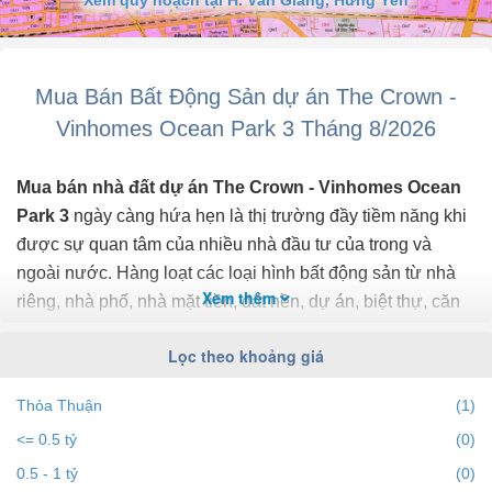
250 - 450tr/m thì tại Ocean Park 3 nền giá đang cực tốt chỉ quanh
130 triệu/m².
Cơ hội dành cho các Nhà đầu tư thông thái.
- Vị trí đắc địa, trung tâm ...
Mua Bán Bất Động Sản dự án The Crown -
Vinhomes Ocean Park 3 Tháng 8/2026
Mua bán nhà đất dự án The Crown - Vinhomes Ocean
Park 3
ngày càng hứa hẹn là thị trường đầy tiềm năng khi
được sự quan tâm của nhiều nhà đầu tư của trong và
ngoài nước. Hàng loạt các loại hình bất động sản từ nhà
Xem thêm
riêng, nhà phố, nhà mặt tiền, đất nền, dự án, biệt thự, căn
hộ chung cư... đều trở thành tiêu điểm chú ý của bất động
Lọc theo khoảng giá
sản dự án The Crown - Vinhomes Ocean Park 3.
Thỏa Thuận
(1)
Để cập nhật những
thông tin bất động sản dự án The
<= 0.5 tỷ
(0)
Crown - Vinhomes Ocean Park 3
chính xác nhất, mới
nhất hãy truy cập vào bds68.com.vn để theo dõi
giá bất
0.5 - 1 tỷ
(0)