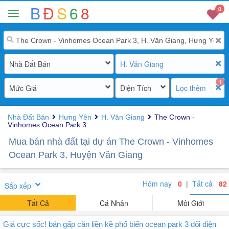
B
Đ
S
6
8
0
Nhà Đất Bán
H. Văn Giang
1
Mức Giá
Diện Tích
Lọc thêm
Nhà Đất Bán
Hưng Yên
H. Văn Giang
The Crown -
Vinhomes Ocean Park 3
Mua bán nhà đất tại dự án The Crown - Vinhomes
Ocean Park 3, Huyện Văn Giang
Hôm nay
0
|
Tất cả
82
Sắp xếp
Tất Cả
Cá Nhân
Môi Giới
Giá cực sốc! bán gấp căn liền kề phố biển ocean park 3 đối diện