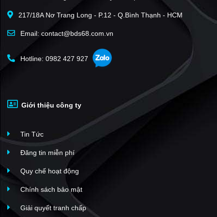
Mega Complex - Vinhomes Ocean Park 2
(15)
217/18A Nơ Trang Long - P.12 - Q.Bình Thạnh - HCM
Alumi - Alluvia City
(11)
Biệt thự Mimosa - Ecopark
(11)
Email: contact@bds68.com.vn
Masteri Grand Coast
(10)
Hotline: 0982 427 927
Sol Forest Ecopark
(10)
Masteri Era Landmark
(8)
Vaquarius Văn Giang
(8)
Giới thiệu công ty
Masteri Trinity Square
(7)
The Landmark Ecopark
(6)
Tin Tức
Trust City Văn Giang
(5)
Mega Grand World Hà Nội
(5)
Đăng tin miễn phí
Lumiere Wellspring
(4)
Quy chế hoạt động
Dragon Park Văn Giang
(3)
Chính sách bảo mật
Thủy Tiên Sky Villas - Ecopark
(2)
Giải quyết tranh chấp
Sago Palm Garden
(1)