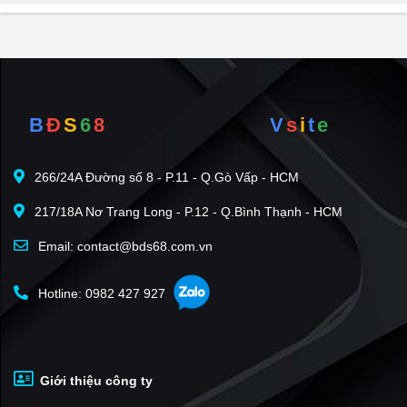
Belleza Apartment
(53)
Scenic Valley 1
(53)
Midtown Phú Mỹ Hưng
(52)
Jamona City
(51)
B
Đ
S
6
8
V
s
i
t
e
Q7 Saigon Riverside
(50)
River Panorama
(50)
266/24A Đường số 8 - P.11 - Q.Gò Vấp - HCM
Q7 Boulevard
(45)
217/18A Nơ Trang Long - P.12 - Q.Bình Thạnh - HCM
Eco Green Sài Gòn
(45)
Vlasta Premier Phú Thuận
(43)
Email: contact@bds68.com.vn
Riverside Residence
(42)
Hotline: 0982 427 927
The Peak Garden
(38)
Happy Residence
(36)
Riverpark Premier
(33)
Giới thiệu công ty
KDC Phú Mỹ
(31)