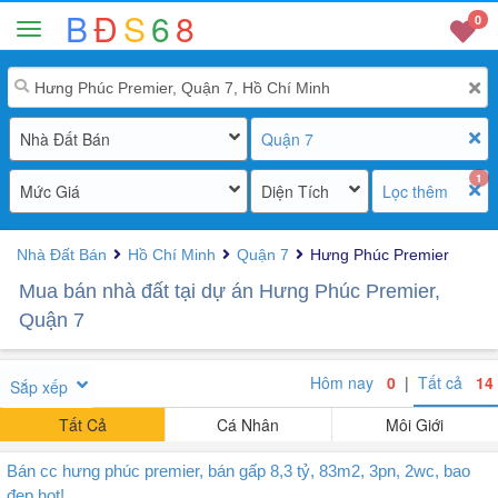
B
Đ
S
6
8
0
Nhà Đất Bán
Quận 7
1
Mức Giá
Diện Tích
Lọc thêm
Nhà Đất Bán
Hồ Chí Minh
Quận 7
Hưng Phúc Premier
Mua bán nhà đất tại dự án Hưng Phúc Premier,
Quận 7
Hôm nay
0
|
Tất cả
14
Sắp xếp
Tất Cả
Cá Nhân
Môi Giới
Bán cc hưng phúc premier, bán gấp 8,3 tỷ, 83m2, 3pn, 2wc, bao
đẹp hot!