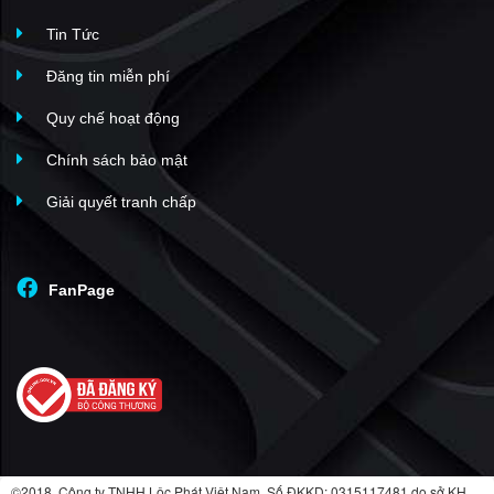
Luxcity
(31)
Tin Tức
Him Lam Riverside
(30)
Sadeco ven sông
(29)
Đăng tin miễn phí
Sky Garden II
(28)
Quy chế hoạt động
Docklands Sài Gòn
(27)
Chính sách bảo mật
Nam Long Trần Trọng Cung
(27)
Giải quyết tranh chấp
The Infiniti Riviera Point
(26)
LuxGarden
(26)
Green Valley
(25)
FanPage
Riverpark Residence
(25)
Grand View
(24)
Sky Garden I
(24)
Mỹ Khánh 2
(24)
Sky 89
(23)
An Gia Riverside
(23)
©2018. Công ty TNHH Lộc Phát Việt Nam. Số ĐKKD: 0315117481 do sở KH