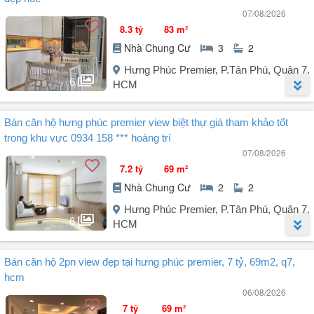
07/08/2026
8.3 tỷ
83 m²
Nhà Chung Cư
3
2
Hưng Phúc Premier, P.Tân Phú, Quận 7,
6
HCM
Người đăng:
Trần Anh Quốc
(19 tin đăng)
Bán căn hộ hưng phúc premier view biệt thự giá tham khảo tốt
Căn hộ chung cư Hưng Phúc Premier tọa lạc tại Hưng Phúc Premier,
trong khu vực 0934 158 *** hoàng trí
Đường Nguyễn Lương Bằng, Phường Tân Mỹ, Hồ Chí Minh (Quận 7,
07/08/2026
Hồ Chí Minh cũ) với diện tích rộng rãi 83m², bao gồm 3 phòng ngủ
7.2 tỷ
69 m²
và 2 phòng tắm. Căn hộ này có hướng cửa chính Tây Nam và ban
Nhà Chung Cư
2
2
công Đông Nam, rất thoáng đãng và sáng sủa. Giá bán cực kỳ hợp
lý gấp 8,3 tỷ VND. Không gian sống lý tưởng cho những ai yêu thích
Hưng Phúc Premier, P.Tân Phú, Quận 7,
sự hiện đại và ...
6
HCM
Người đăng:
Nguyễn Hoàng Trí
(4 tin đăng)
Bán căn hộ 2pn view đẹp tại hưng phúc premier, 7 tỷ, 69m2, q7,
Bán căn hộ Hưng Phúc Premier.
hcm
Chủ đầu tư: Phú Mỹ Hưng.
06/08/2026
- Vị trí chung cư: Ngay mặt tiền trục đường thương mại Nguyễn
7 tỷ
69 m²