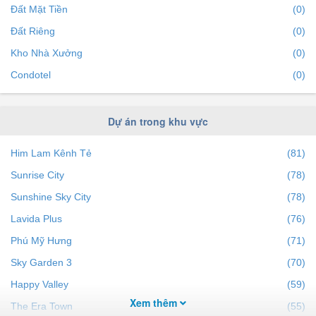
Mua bán nhà đất dự án Hưng Phúc Premier dưới 1 tỷ
Đất Mặt Tiền
(0)
Mua bán nhà đất dự án Hưng Phúc Premier dưới 2 tỷ
Đất Riêng
(0)
Mua bán nhà đất dự án Hưng Phúc Premier dưới 3 tỷ
Kho Nhà Xưởng
(0)
Mua bán nhà đất dự án Hưng Phúc Premier dưới 5 tỷ
Condotel
(0)
Mua bán nhà đất dự án Hưng Phúc Premier diện tích
trên 50m²
Dự án trong khu vực
Mua bán nhà đất dự án Hưng Phúc Premier diện tích
trên 60m²
Him Lam Kênh Tẻ
(81)
Mua bán nhà đất dự án Hưng Phúc Premier diện tích
Sunrise City
(78)
trên 80m²
Sunshine Sky City
(78)
Mua bán nhà đất dự án Hưng Phúc Premier diện tích
trên 100m²
Lavida Plus
(76)
Phú Mỹ Hưng
(71)
Sky Garden 3
(70)
Happy Valley
(59)
Xem thêm
The Era Town
(55)