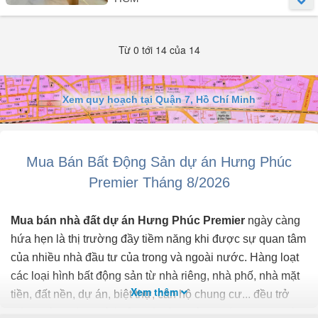
Căn góc, ánh sáng & gió tự nhiên tràn ngập.
Người đăng:
Nguyen Thi Kieu Oanh
(8 tin đăng)
Giá bán: 6.2 tỷ.
Từ 0 tới 14 của 14
CẬP NHẬT MỚI NHẤT BÁN & CHO THUÊ HƯNG PHÚC PREMIER,
Liên hệ: Duy Mạnh xem nhà 24/24!
PHÚ MỸ HƯNG
Căn B7.07 Hưng Phúc Premier
Xem quy hoạch tại Quận 7, Hồ Chí Minh
Diện tích: 83m² - 3PN - 2WC
Có ô đậu xe hơi tầng hầm
View Đông Nam, cửa Tây Nam
Khu Nam Viên yên tĩnh, nhiều mảng xanh, cộng đồng cư dân cao
Mua Bán Bất Động Sản dự án Hưng Phúc
cấp.
Premier Tháng 8/2026
Giá bán: 8,3 tỷ
Giá thuê: 26 triệu/tháng
Mua bán nhà đất dự án Hưng Phúc Premier
ngày càng
Phù hợp mua đầu tư cho thuê
hứa hẹn là thị trường đầy tiềm năng khi được sự quan tâm
của nhiều nhà đầu tư của trong và ngoài nước. Hàng loạt
- Mức giá bán đang cạnh tranh so với nhiều căn 3PN cùng dự án
các loại hình bất động sản từ nhà riêng, nhà phố, nhà mặt
trên thị ...
Xem thêm
tiền, đất nền, dự án, biệt thự, căn hộ chung cư... đều trở
thành tiêu điểm chú ý của bất động sản dự án Hưng Phúc