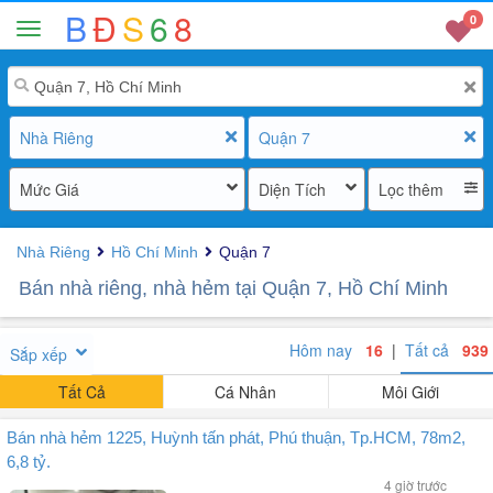
B
Đ
S
6
8
0
Nhà Riêng
Quận 7
Mức Giá
Diện Tích
Lọc thêm
Nhà Riêng
Hồ Chí Minh
Quận 7
Bán nhà riêng, nhà hẻm tại Quận 7, Hồ Chí Minh
Hôm nay
16
|
Tất cả
939
Sắp xếp
Tất Cả
Cá Nhân
Môi Giới
Bán nhà hẻm 1225, Huỳnh tấn phát, Phú thuận, Tp.HCM, 78m2,
6,8 tỷ.
4 giờ trước