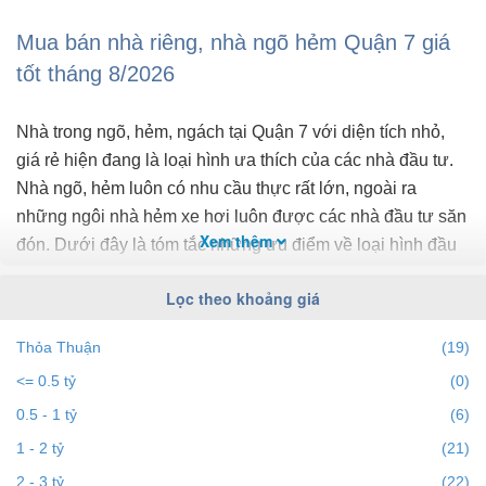
Mua bán nhà riêng, nhà ngõ hẻm Quận 7 giá
tốt tháng 8/2026
Nhà trong ngõ, hẻm, ngách tại Quận 7 với diện tích nhỏ,
giá rẻ hiện đang là loại hình ưa thích của các nhà đầu tư.
Nhà ngõ, hẻm luôn có nhu cầu thực rất lớn, ngoài ra
những ngôi nhà hẻm xe hơi luôn được các nhà đầu tư săn
Xem thêm
đón. Dưới đây là tóm tắc những ưu điểm về loại hình đầu
tư batdongsan này.
Lọc theo khoảng giá
Giá phải chăng:
Nhà riêng trong ngõ - hẻm - ngách tại
Thỏa Thuận
(19)
Quận 7 có giá thành thấp hơn so với nhà phố mặt tiền
<= 0.5 tỷ
(0)
đường.
0.5 - 1 tỷ
(6)
Thanh khoản tốt, nhu cầu cao:
Cùng với tốt độ đô thị
hóa mạnh, dân cư ngày càng đông nên nhà riêng phù
1 - 2 tỷ
(21)
hợp với các hộ gia đình luôn được săn đón ngay cả khi
2 - 3 tỷ
(22)