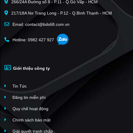
266/24A Đường số 8 - P.11 - Q.Gò Vấp - HCM
Belleza Apartment
(48)
217/18A Nơ Trang Long - P.12 - Q.Bình Thạnh - HCM
The Era Town
(48)
Happy Residence
(40)
Email: contact@bds68.com.vn
Riverside Residence
(37)
Hotline: 0982 427 927
Sky Garden II
(35)
Sky Garden I
(33)
Eco Green Sài Gòn
(33)
Giới thiệu công ty
The Peak
(30)
The Peak Garden
(30)
Tin Tức
The Infiniti Riviera Point
(29)
Him Lam Riverside
(28)
Đăng tin miễn phí
Riverpark Premier
(28)
Quy chế hoạt động
An Gia Riverside
(27)
Chính sách bảo mật
An Gia Skyline
(27)
Giải quyết tranh chấp