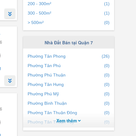
200 - 300m²
(1)
300 - 500m²
(1)
> 500m²
(0)
ỷ
6
Nhà Đất Bán tại Quận 7
Phường Tân Phong
(26)
Phường Tân Phú
(0)
g
Phường Phú Thuận
(0)
Phường Tân Hưng
(0)
Phường Phú Mỹ
(0)
Phường Bình Thuận
(0)
6
Phường Tân Thuận Đông
(0)
Xem thêm
Phường Tân Thuận Tây
(0)
Phường Tân Quy
(0)
g