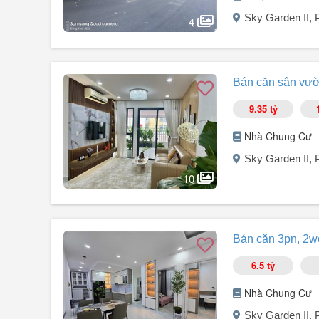
Giá bán 6,6 tỷ. Còn thương lượng
Sky Garden II,
Liên hệ xem nhà: Em Huân
4
Người đăng:
Nguyễn Thanh Khôi
(22 tin đăng)
Bán Shophouse SKY2. Mặt tiền Phạm Văn Nghị (Phố Ẩm
Bán căn sân vườn
Sổ hồng: Lâu dài.
Diện tích: 7,15 x 14,5. 1 trệt 1 lầu. 145m².
9.35 tỷ
Đang cho thuê: Giá thuê hiện tại 3500$ - khoảng 86 triệu
Hợp đồng thuê còn 2 năm.
Nhà Chung Cư
Giá bán 22,86 tỷ. Thương lượng.
Sky Garden II,
10
Người đăng:
Trương Văn Dũng
(8 tin đăng)
Bán gấp căn sân vườn hàng hiếm tại Sky Garden 2 - P
Bán căn 3pn, 2w
DT: 114m (đang có hợp đồng thuê 42 triệu/tháng)
3PN 2WC
6.5 tỷ
Thiết kế nội thất mới 100%
Chưa sử dụng qua
Nhà Chung Cư
Sổ hồng sở hữu lâu dài
Sky Garden II,
Ngân hàng hỗ trợ tới 80%