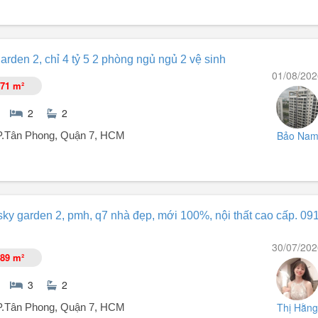
arden 2, chỉ 4 tỷ 5 2 phòng ngủ ngủ 2 vệ sinh
01/08/202
ỹ Hưng đáng sống bậc nhất Quận 7.
71 m²
2
2
Bảo Na
 P.Tân Phong, Quận 7, HCM
 nhiên.
ky garden 2, pmh, q7 nhà đẹp, mới 100%, nội thất cao cấp. 09
30/07/202
89 m²
3
2
ù hợp mua đầu tư cho thuê
Thị Hằng
 P.Tân Phong, Quận 7, HCM