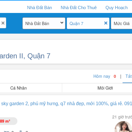
Nhà Đất Bán
Nhà Đất Cho Thuê
Quy Hoạch
Nhà Đất Bán
Quận 7
Mức Giá
arden II, Quận 7
Hôm nay
0
|
Tấ
Cá Nhân
Môi Giới
sky garden 2, phú mỹ hưng, q7 nhà đẹp, mới 100%, giá rẻ. 09
21 giờ trư
89 m²