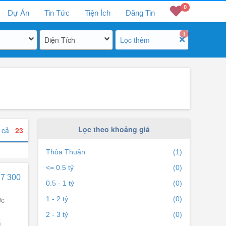
0
Dự Án
Tin Tức
Tiện Ích
Đăng Tin
1
Diện Tích
Lọc thêm
Lọc theo khoảng giá
t cả
23
Thỏa Thuận
(1)
<= 0.5 tỷ
(0)
17 300
0.5 - 1 tỷ
(0)
ớc
1 - 2 tỷ
(0)
2 - 3 tỷ
(0)