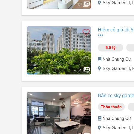
Sky Garden II,
12
Người đăng:
Ms Trúc
(16 tin đăng)
Bán nhanh căn góc 89m², dự án Sky 2, Phú Mỹ Hưng, Qu
Hiếm có giá tốt 
cao cấp xịn sò. Đầu tư cho thuê được 35tr/tháng có dòng t
***
5.5 tỷ
Nhà Chung Cư
Sky Garden II,
4
Người đăng:
Ms Trúc
(16 tin đăng)
Căn góc Sky Garden 2, PMH, Q. 7.
Bán cc sky garde
91m², có 3pn 2wc.
View đẹp Sky 2.
Thỏa thuận
Cần bán gấp trong tháng 5,5tỷ.
LH .
Nhà Chung Cư
Sky Garden II,