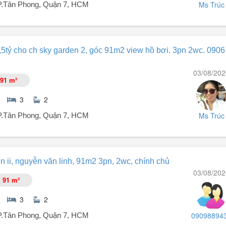
Ms Trúc
 P.Tân Phong, Quận 7, HCM
ận 7. Căn hộ 3PN, 2WC, căn góc lầu 8, view Tây Nam, cửa Đông. Nội 
5,5tỷ cho ch sky garden 2, góc 91m2 view hồ bơi. 3pn 2wc. 0906
iền ổn định lâu dài. Giá bán: 6,8 tỷ. Liên hệ: - Kim Trúc, xem nhà 24/7
03/08/202
91 m²
3
2
Ms Trúc
 P.Tân Phong, Quận 7, HCM
n ii, nguyễn văn linh, 91m2 3pn, 2wc, chính chủ
03/08/202
91 m²
3
2
09098894
 P.Tân Phong, Quận 7, HCM