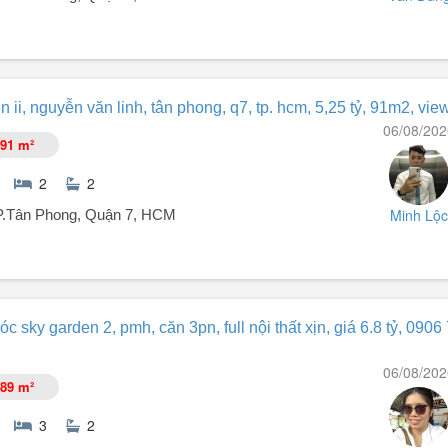
 Mỹ Hưng.
 ii, nguyễn văn linh, tân phong, q7, tp. hcm, 5,25 tỷ, 91m2, vie
06/08/202
91 m²
2
2
Minh Lộc
 P.Tân Phong, Quận 7, HCM
, Hồ Chí Minh - quận 7, Hồ Chí Minh cũ là nơi lý tưởng cho cuộc sốn
 sky garden 2, pmh, căn 3pn, full nội thất xịn, giá 6.8 tỷ, 0906
ai yêu thích sự tiện nghi. Không chỉ có không gian sống rộng rãi 91m²,
à ban công Tây Bắc, giúp đón ánh sáng tự nhiên và gió mát. Pháp lý đ
06/08/202
89 m²
3
2