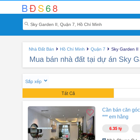
B
Đ
S
6
8
Nhà Đất Bán
Hồ Chí Minh
Quận 7
Sky Garden II
Mua bán nhà đất tại dự án Sky G
Sắp xếp
Tất Cả
Cần bán căn góc 
*** em hằng
6.35 tỷ