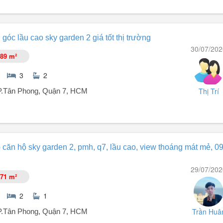
góc lầu cao sky garden 2 giá tốt thị trường
30/07/202
89 m²
3
2
 khu, siêu thị, trường học quốc tế.
Thị Trí
 P.Tân Phong, Quận 7, HCM
ường.
 căn hộ sky garden 2, pmh, q7, lầu cao, view thoáng mát mẻ, 0
 Garden 2 Phú Mỹ Hưng với mức giá cực kỳ cạnh tranh!
29/07/202
71 m²
2
1
Trần Huâ
 P.Tân Phong, Quận 7, HCM