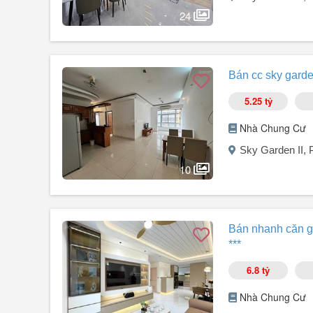
Giá bán 9.350 tỷ
24
LH: Mr Dũng - BĐS - Phú Gia Bảo
Để chọn được căn như ý.
Người đăng:
Trương Văn Dũng
(8 tin đăng)
Bán hoặc cho thuê căn hộ 3B5 - 13 Sky Garden 2 - Phú
Bán cc sky garden
Diện tích 81m².
Thiết kế 3PN, 2WC.
5.25 tỷ
Full nội thất (còn mới).
Sổ hồng sở hữu lâu dài.
Nhà Chung Cư
Bán: 6,5 tỷ (ngân hàng hỗ trợ tới 80%).
Sky Garden II,
Cho thuê 25 triệu.
Xem nhà LH: để chọn được căn nổi bật.
10
Người đăng:
Nguyễn Minh Lộc
(6 tin đăng)
Sky Garden II, đường Nguyễn Văn Linh, phường Tân Hưng
Bán nhanh căn góc
đại, với 2PN, 2WC, nội thất đầy đủ, sẵn sàng cho những 
***
còn được thiết kế với phong thủy tốt, hướng chính Nam v
với sổ đỏ/sổ ...
6.8 tỷ
Nhà Chung Cư