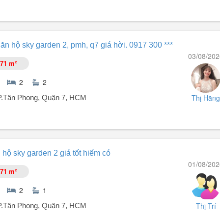
view hồ bơi. Nhờ thiết kế mở phòng khách bếp rộng rãi. Căn hộ hưởng
n hộ sky garden 2, pmh, q7 giá hời. 0917 300 ***
03/08/202
71 m²
2
2
Thị Hằng
 P.Tân Phong, Quận 7, HCM
n cho khách hàng có duyên mua.
hộ sky garden 2 giá tốt hiếm có
01/08/202
71 m²
2
1
Thị Trí
 P.Tân Phong, Quận 7, HCM