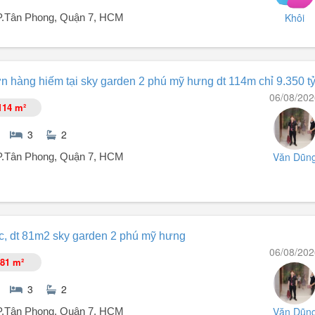
Khôi
 P.Tân Phong, Quận 7, HCM
 Thực Phú Mỹ Hưng, Q7).
 hàng hiếm tại sky garden 2 phú mỹ hưng dt 114m chỉ 9.350 t
06/08/202
114 m²
 / tháng.
3
2
Văn Dũn
 P.Tân Phong, Quận 7, HCM
hú Mỹ Hưng
c, dt 81m2 sky garden 2 phú mỹ hưng
06/08/202
81 m²
3
2
Văn Dũn
 P.Tân Phong, Quận 7, HCM