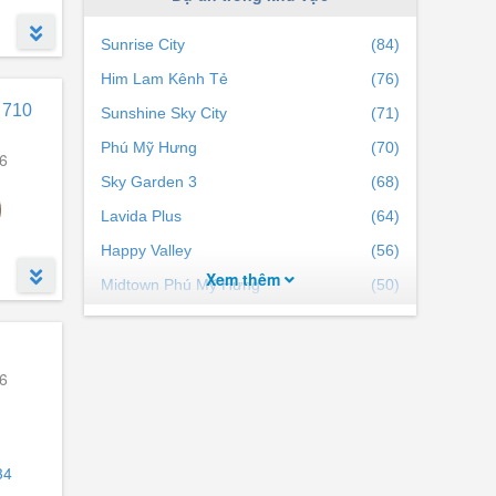
Sunrise City
(84)
Him Lam Kênh Tẻ
(76)
thất
 710
Sunshine Sky City
(71)
.
Phú Mỹ Hưng
(70)
6
Sky Garden 3
(68)
Lavida Plus
(64)
Happy Valley
(56)
Xem thêm
Midtown Phú Mỹ Hưng
(50)
Jamona City
(50)
Scenic Valley 1
(50)
6
Vlasta Premier Phú Thuận
(48)
River Panorama
(46)
Belleza Apartment
(41)
34
Riverside Residence
(41)