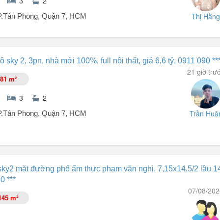
3
2
Thị Hằng
 P.Tân Phong, Quận 7, HCM
ưng - Quận 7.
sky 2, 3pn, nhà mới 100%, full nội thất, giá 6,6 tỷ, 0911 090 **
21 giờ trư
81 m²
3
2
Trần Huâ
 P.Tân Phong, Quận 7, HCM
li vào ở.
ỹ Hưng, Quận 7.
ky2 mặt đường phố ẩm thực phạm văn nghị. 7,15x14,5/2 lầu 1
0 ***
07/08/202
145 m²