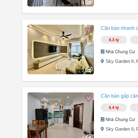
4
Người đăng:
0909889434
(1 tin đăng)
Căn hộ 91 m², căn góc 3 PN - 2 WC, nhà mới hoàn toàn, 
Cần bán nhanh că
ánh sáng tự nhiên cả ngày.
Giá bán liên hệ chính chủ.
4.3 tỷ
Chị Trâm
Nhà Chung Cư
Sky Garden II,
3
Người đăng:
Nghiêm Thị Hằng
(14 tin đăng)
Bán căn hộ Sky Garden 2, Phú Mỹ Hưng, Quận 7 cần bá
Cần bán gấp căn 
Diện tích: 71m², 2PN, 2WC.
Nhà mới, sạch đẹp, đầy đủ nội thất.
4.4 tỷ
Sổ hồng riêng.
Đang có HĐ cho thuê dài hạn 13tr/tháng, net thu về.
Nhà Chung Cư
Bán nhanh: 4,3 tỷ.
Sky Garden II,
Liên hệ ngay: Em Hằng.
4