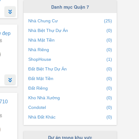
Phường Tân Kiểng
(0)
Danh mục Quận 7
Nhà Chung Cư
(25)
Nhà Biệt Thự Dự Án
(0)
w đẹp
6
Nhà Mặt Tiền
(0)
Nhà Riêng
(0)
ShopHouse
(1)
Đất Biệt Thự Dự Án
(0)
Đất Mặt Tiền
(0)
Đất Riêng
(0)
Kho Nhà Xưởng
(0)
g hiện
 710
 mà
Condotel
(0)
ầy đủ
6
Nhà Đất Khác
(0)
Dự án trong khu vực