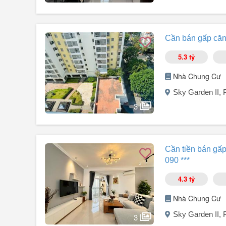
Pháp lý đầy đủ
Sang tên nhanh gọn
Người đăng:
Nghiêm Thị Hằng
(14 tin đăng)
- Hỗ trợ vay ngân hàng 80%
Bán căn góc Sky Garden 2 Phú Mỹ Hưng, Quận 7.
Cần bán gấp căn 
Diện tích: 89m². Thiết kế: 3 PN + 2 WC.
Căn góc rộng rãi, thoáng mát.
5.3 tỷ
Nhà mới 100%, nội thất cao cấp.
Hàng xóm thân thiện.
Nhà Chung Cư
Đầy đủ các tiện ích nội - ngoại khu: Hồ bơi, công viên nội
Sky Garden II,
Gần Crescent Mall, VivoCity, Nguyễn Văn Linh.
Giá bán: 6,35 tỷ.
3
Liên hệ xem nhà: Em Hằng.
Người đăng:
Dương Thị Trí
(10 tin đăng)
Cần bán gấp căn góc lầu cao Sky Garden 2 Giá tốt thị tr
Cần tiền bán gấp
090 ***
Cơ hội sở hữu căn góc đẹp, lầu cao, thoáng mát tại Sky
4.3 tỷ
Thông tin căn hộ:
Nhà Chung Cư
Dự án: Sky Garden 2 Phú Mỹ Hưng.
Sky Garden II,
Diện tích: 89m².
3
Thiết kế: 3 phòng ngủ 2 toilet.