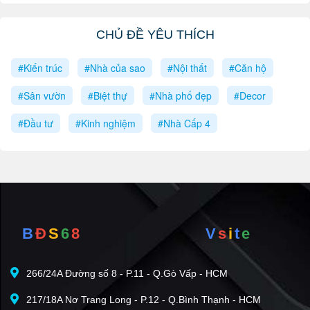
CHỦ ĐỀ YÊU THÍCH
#Kiến trúc
#Nhà của sao
#Nội thất
#Căn hộ
#Sân vườn
#Biệt thự
#Nhà phố đẹp
#Decor
#Đầu tư
#Kinh nghiệm
#Nhà Cấp 4
B
Đ
S
6
8
V
s
i
t
e
266/24A Đường số 8 - P.11 - Q.Gò Vấp - HCM
217/18A Nơ Trang Long - P.12 - Q.Bình Thạnh - HCM