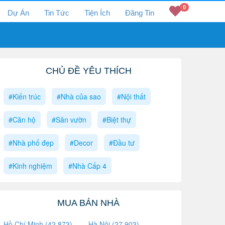
0
Dự Án
Tin Tức
Tiện Ích
Đăng Tin
CHỦ ĐỀ YÊU THÍCH
#Kiến trúc
#Nhà của sao
#Nội thất
#Căn hộ
#Sân vườn
#Biệt thự
#Nhà phố đẹp
#Decor
#Đầu tư
#Kinh nghiệm
#Nhà Cấp 4
MUA BÁN NHÀ
Hồ Chí Minh (42,873)
Hà Nội (27,903)