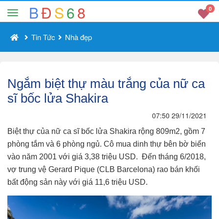
B
Đ
S
6
8
0
Tin Tức
Nhà đẹp
Ngắm biệt thự màu trắng của nữ ca
sĩ bốc lửa Shakira
07:50 29/11/2021
Biệt thự của nữ ca sĩ bốc lửa Shakira rộng 809m2, gồm 7
phòng tắm và 6 phòng ngủ. Cô mua dinh thự bên bờ biển
vào năm 2001 với giá 3,38 triệu USD.
Đến tháng 6/2018,
vợ trung vệ Gerard Pique (CLB Barcelona) rao bán khối
bất động sản này với giá 11,6 triệu USD.