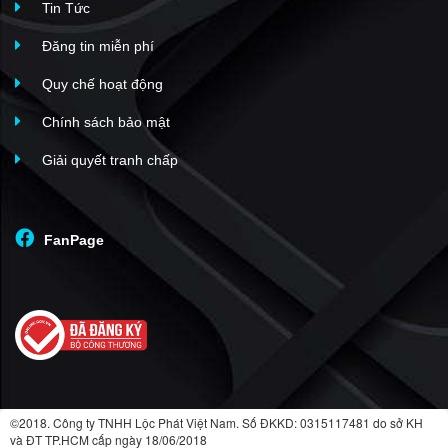
Tin Tức
Đăng tin miễn phí
Quy chế hoạt động
Chính sách bảo mật
Giải quyết tranh chấp
FanPage
©2018. Công ty TNHH Lộc Phát Việt Nam. Số ĐKKD: 0315117481 do sở KH
và ĐT TP.HCM cấp ngày 18/06/2018