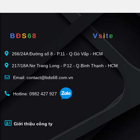
B
Đ
S
6
8
V
s
i
t
e
266/24A Đường số 8 - P.11 - Q.Gò Vấp - HCM
217/18A Nơ Trang Long - P.12 - Q.Bình Thạnh - HCM
Email: contact@bds68.com.vn
Hotline: 0982 427 927
Giới thiệu công ty