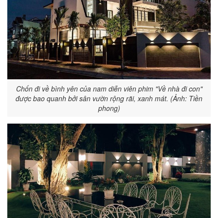
Chốn đi về bình yên của nam diễn viên phim "Về nhà đi con"
được bao quanh bởi sân vườn rộng rãi, xanh mát. (Ảnh: Tiền
phong)