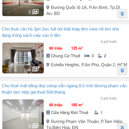
Giá thuê: 55 triệu/tháng TL.
Đường Quốc lộ 1A, P.An Bình, Tp.Dĩ
5
An, BD
Người đăng:
Thanh Nguyễn
(11 tin đăng)
Cho thuê căn hộ 3pn 2wc full nội thất tháp tttm view hồ bơi nhà
- CHO THUÊ XƯỞNG GẦN CẦU VƯỢT SÓNG THẦN DĨ AN
đang trống sách valy vào ở liền
4 giờ trước
Diện tích xưởng: 900m2
60 triệu
125 m²
Chung Cư Thuê
3
2
Xưởng cao ráo sạch đẹp
Estella Heights, P.An Phú, Quận 2, HCM
Điện 3 pha sẵn có
8
Đường xe công ra vào thuận tiện
Người đăng:
Phan Thanh Trí Tâm
(18 tin đăng)
Cho thuê mặt bằng đẹp setup sẵn ngang 8,5 mét đường phạm văn
Làm việc chính chủ cho thuê căn hộ 3 phòng ngủ Estella Heights với
Phù hợp làm kho chứa hàng hoặc sản xuất nhẹ...
thuận tam hiệp giá thuê 60tr/tháng
các thông tin sau:
5 giờ trước
- Diện tích: 125 m - Layout 3PN đẹp Estella Heights.
- Giá thuê: 55 triệu/tháng
60 triệu
185 m²
- View hồ bơi cực kỳ yên tĩnh.
Cửa Hàng Kiot Thuê
1
- Giá thuê: 60 triệu / tháng.
- Lh em Thanh mở cửa xem xưởng
- Nhà full nội thất - mát mẻ.
Đường Phạm Văn Thuận, P.Tam Hiệp,
Tiện ích nội khu đa dạng và phong phú: Hồ bơi Jacuzzi, hồ bơi tràn
5
Tp.Biên Hòa, ĐN