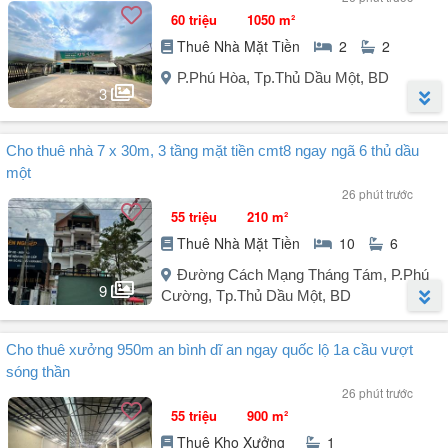
60 triệu
1050 m²
Thuê Nhà Mặt Tiền
2
2
P.Phú Hòa, Tp.Thủ Dầu Một, BD
3
Người đăng:
Tùng Land
(36 tin đăng)
Cho thuê nhà 7 x 30m, 3 tầng mặt tiền cmt8 ngay ngã 6 thủ dầu
MBKD Đường Lê Hồng Phong - Phú Hoà - Thủ Dầu Một.
một
26 phút trước
- DT Đất: 15 x 70, xây dựng 15 x 50.
55 triệu
210 m²
- Sân rộng: 15m x 20m (300m).
Thuê Nhà Mặt Tiền
10
6
- Phù hợp kinh doanh đa ngành nghề: Bida, Nhà hàng, Karaoke,
Đường Cách Mạng Tháng Tám, P.Phú
GYM, Nhà sách, Phòng khám, Siêu thị, Showroom, Gara oto...
9
Cường, Tp.Thủ Dầu Một, BD
- Giá thuê: 60tr/tháng.
Người đăng:
Tùng Land
(36 tin đăng)
Cho thuê xưởng 950m an bình dĩ an ngay quốc lộ 1a cầu vượt
Cho thuê nhà mặt tiền CMT8 cách ngã 6 200m.
sóng thần
26 phút trước
Diện tích: 7 x 30, 1 trệt 2 lầu đã hoàn công.
55 triệu
900 m²
Phù hợp làm văn phòng đại diện, phòng khám, thẩm mỹ...
Thuê Kho Xưởng
1