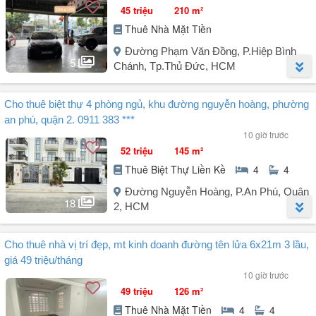
Hotline xem nhà: Mr Tài
45 triệu
210 m²
Thuê Nhà Mặt Tiền
Đường Phạm Văn Đồng, P.Hiệp Bình
5
Chánh, Tp.Thủ Đức, HCM
Người đăng:
Em Phương
(4 tin đăng)
Cho thuê biệt thự 4 phòng ngủ, khu đường nguyễn hoàng, phường
- Cần cho thuê mặt bằng mặt tiền đường Phạm Văn Đồng, quận Thủ
an phú, quận 2. 0911 383 ***
Đức, khu vực xe cộ qua lại đông, giao thông cực kỳ thuận tiện.
10 giờ trước
+ Diện tích 210m², chiều ngang 12m, dài 17m, mặt bằng trống. Có
52 triệu
145 m²
gác lửng kiên cố, điện 3 pha.
Thuê Biệt Thự Liền Kề
4
4
Cho thuê giá 45 triệu/tháng, cọc 2 tháng.
+ Mặt tiền rộng, dễ setup bảng hiệu, ưu tiên các ngành nghề:
Đường Nguyễn Hoàng, P.An Phú, Quận
May da ghế, nội thất,
18
2, HCM
Shop thời trang
Văn phòng, spa, salon
Người đăng:
Hoang Phong
(20 tin đăng)
- Mặt bằng ...
Cho thuê nhà vị trí đẹp, mt kinh doanh đường tên lửa 6x21m 3 lầu,
Cho thuê biệt thự 4 phòng ngủ, khu đường Nguyễn Hoàng, phường
giá 49 triệu/tháng
An Phú, Quận 2.
10 giờ trước
49 triệu
126 m²
Căn villa có vị trí vô cùng đắc địa, nằm trên tuyến đường huyết mạch
Thuê Nhà Mặt Tiền
4
4
kết nối giao thông thuận tiện. Căn biệt thự có view công viên trước