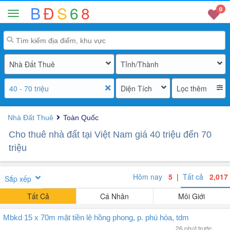
B
Đ
S
6
8
0
Nhà Đất Thuê
Tỉnh/Thành
40 - 70 triệu
Diện Tích
Lọc thêm
Nhà Đất Thuê
Toàn Quốc
Cho thuê nhà đất tại Việt Nam giá 40 triệu đến 70
triệu
Hôm nay
5
|
Tất cả
2,017
Sắp xếp
Tất Cả
Cá Nhân
Môi Giới
Mbkd 15 x 70m mặt tiền lê hồng phong, p. phú hòa, tdm
26 phút trước