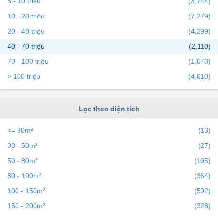
5 - 10 triệu
(3,744)
có bất động sản muốn cho thuê, bạn có thể
đăng tin Cho
10 - 20 triệu
(7,279)
thuê nhà đất miễn phí
trên bds68 để tiếp cận với hàng
20 - 40 triệu
(4,299)
ngàn người mỗi ngày.
40 - 70 triệu
(2,110)
70 - 100 triệu
(1,073)
> 100 triệu
(4,610)
Lọc theo diện tích
<= 30m²
(13)
30 - 50m²
(27)
50 - 80m²
(195)
80 - 100m²
(364)
100 - 150m²
(592)
150 - 200m²
(328)