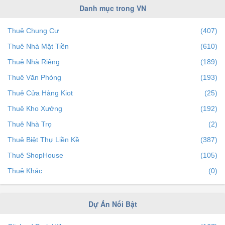
Bà Rịa Vũng Tàu
(9)
Danh mục trong VN
Bắc Ninh
(8)
Thuê Chung Cư
(407)
Cần Thơ
(5)
Thuê Nhà Mặt Tiền
(610)
Hà Nam
(0)
Thuê Nhà Riêng
(189)
Bình Định
(4)
Thuê Văn Phòng
(193)
Hải Dương
(0)
Thuê Cửa Hàng Kiot
(25)
Quảng Ninh
(3)
Thuê Kho Xưởng
(192)
Thái Nguyên
(0)
Thuê Nhà Trọ
(2)
Vĩnh Phúc
(1)
Thuê Biệt Thự Liền Kề
(387)
Kiên Giang
(8)
Thuê ShopHouse
(105)
Tiền Giang
(2)
Thuê Khác
(0)
Bắc Giang
(0)
Bình Phước
(0)
Dự Án Nổi Bật
Ninh Bình
(0)
Thanh Hóa
(0)