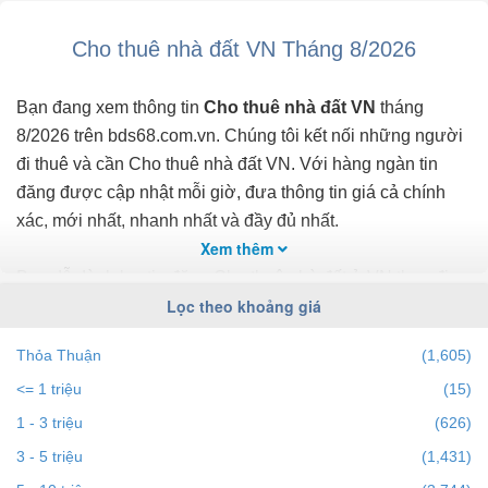
Cho thuê nhà đất VN Tháng 8/2026
Bạn đang xem thông tin
Cho thuê nhà đất VN
tháng
8/2026 trên bds68.com.vn. Chúng tôi kết nối những người
đi thuê và cần Cho thuê nhà đất VN. Với hàng ngàn tin
đăng được cập nhật mỗi giờ, đưa thông tin giá cả chính
xác, mới nhất, nhanh nhất và đầy đủ nhất.
Xem thêm
Bạn dễ dành lọc tin đăng Cho thuê nhà đất ở VN theo địa
Lọc theo khoảng giá
điểm, giá, diện tích, số phòng ngủ và hướng để tìm ra BĐS
mong muốn. Ngoài ra với tính năng gợi ý những
Thỏa Thuận
(1,605)
batdongsan liền kề cùng mức giá giúp bạn dễ dàng tìm ra
<= 1 triệu
(15)
chính chủ của BĐS.
1 - 3 triệu
(626)
Để việc
Cho thuê nhà đất tại VN
nhanh nhất và phù hợp
3 - 5 triệu
(1,431)
với nhu cầu, bạn hãy truy cập vào bds68.com.vn. Nếu bạn