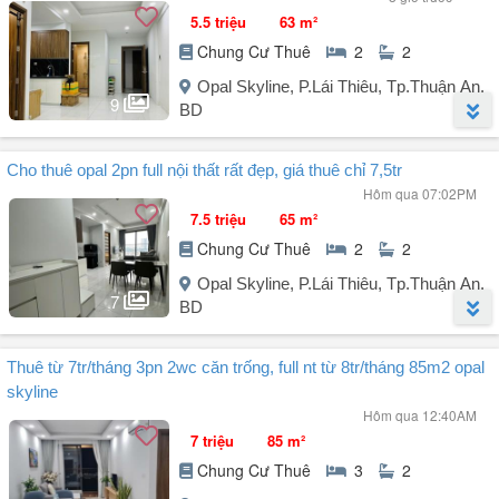
5.5 triệu
63 m²
Chung Cư Thuê
2
2
Opal Skyline, P.Lái Thiêu, Tp.Thuận An,
9
BD
Người đăng:
Thủy
(7 tin đăng)
Cho thuê opal 2pn full nội thất rất đẹp, giá thuê chỉ 7,5tr
Căn này nhanh mới còn ạ - chủ nhà quá dễ thương cho thuê siêu rẻ
Hôm qua 07:02PM
Căn hộ Opal Skyline - 11B Nguyễn Văn Tiết, Lái Thiêu
7.5 triệu
65 m²
2PN - 2WC diện tích tới 68m2
Chung Cư Thuê
2
2
Giá cho thuê : 5,5 triệu/tháng
Nhà trống, có bếp, có rèm
Opal Skyline, P.Lái Thiêu, Tp.Thuận An,
7
Khu này đang lên cực mạnh, tiện ích, dân cư đông nghẹt, chợ, ngân
BD
hàng, trường học đầy đủ hết
LH em Thủy xem nhà ngay ạ
Người đăng:
Thủy
(7 tin đăng)
Thuê từ 7tr/tháng 3pn 2wc căn trống, full nt từ 8tr/tháng 85m2 opal
Cho thuê căn hộ Opal Skyline - Lái Thiêu, Thuận An
skyline
2PN 65m² siêu rộng, view rất đẹp
Hôm qua 12:40AM
Tầng trung, luôn có gió rất mát
7 triệu
85 m²
Giá thuê full nội thất 7,5tr
Chung Cư Thuê
3
2
NT gồm: tivi, kệ tủ đầy đủ, 2 máy lạnh, bếp, máy giặt, sofa, bàn ăn 4