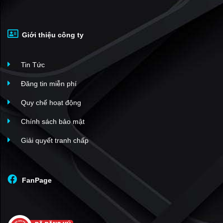
KDC Thiên Phúc
(1)
EcoXuân The Essential Residence
(1)
Giới thiệu công ty
A&T Saigon Riverside
(1)
The Seasons Lái Thiêu
(1)
Tin Tức
Star Tower Thuận An
(1)
Chung cư An Phú Thuận An
(1)
Đăng tin miễn phí
Khu dân cư Lê Phong An Phú
(1)
Quy chế hoạt động
Luxury Residence Bình Dương
(1)
Chính sách bảo mật
KDC Thuận Giao
(1)
Giải quyết tranh chấp
Lộc Phát Residence
(1)
Vĩnh Phú II
(1)
The Emerald 68
(1)
FanPage
An Phú Residence Bình Dương
(1)
Phú Hồng Thịnh 8
(1)
C-SkyView
(38)