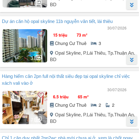
8
BD
Người đăng:
Phạm Cao Trí
(11 tin đăng)
Dự án căn hộ opal skyline 11b nguyễn văn tiết, lái thiêu
Cho thuê căn hộ Opal Skyline Thuận An.
30/07/2026
- 3PN 2WC trang bị Full nội thất
15 triệu
73 m²
Giá thuê chỉ 9 Triệu/Tháng
Chung Cư Thuê
3
Liên hệ em để được tư vấn chọn căn phù hợp và đi xem thực tế.
SDT: - Em Trí.
Opal Skyline, P.Lái Thiêu, Tp.Thuận An,
3
Căn hộ được trang bị đầy đủ nội thất gồm: Sofa, bàn ăn, giường, tủ
BD
quần áo, tủ bếp trên dưới, hút mùi, bếp từ, máy lạnh, tủ lạnh, máy
giặt, máy nước nóng... Chỉ cần mang vali đến và dọn vào ở ngay!
Người đăng:
Lâm Minh Khoa
(3 tin đăng)
Hàng hiếm căn 2pn full nội thất siêu đẹp tại opal skyline chỉ việc
Tiện ích nội khu đẳng ...
Opal Skyline 3PN, view hồ bơi!
xách vali vào ở
30/07/2026
Căn hộ còn mới, kèm "tủ bếp, rèm, giàn phơi".
6.5 triệu
65 m²
Chung Cư Thuê
2
2
Chỉ 15 triệu/tháng.
Opal Skyline, P.Lái Thiêu, Tp.Thuận An,
7
BD
Người đăng:
Thái Sĩ Nguyễn
(8 tin đăng)
Chỉ 1 căn duy nhất 2pn2wc nhà mới chưa ai ở, xem là chốt ngay