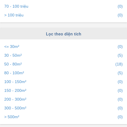
để tiếp cận với hàng ngàn người mỗi ngày.
70 - 100 triệu
(0)
> 100 triệu
(0)
Lọc theo diện tích
<= 30m²
(0)
30 - 50m²
(5)
50 - 80m²
(18)
80 - 100m²
(5)
100 - 150m²
(0)
150 - 200m²
(0)
200 - 300m²
(0)
300 - 500m²
(0)
> 500m²
(0)