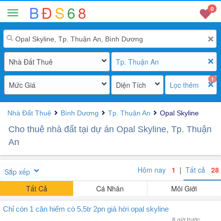
B
Đ
S
6
8
0
Nhà Đất Thuê
Tp. Thuận An
1
Mức Giá
Diện Tích
Lọc thêm
Nhà Đất Thuê
Bình Dương
Tp. Thuận An
Opal Skyline
Cho thuê nhà đất tại dự án Opal Skyline, Tp. Thuận
An
Hôm nay
1
|
Tất cả
28
Sắp xếp
Tất Cả
Cá Nhân
Môi Giới
Chỉ còn 1 căn hiếm có 5,5tr 2pn giá hời opal skyline
8 giờ trước