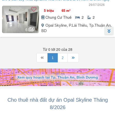
Căn này mà khách ko thuê hơi uổng ạ, nhà đẹp sang trọng như ở
29/07/2026
biệt thự hạng sang
5 triệu
65 m²
Chung Cư Thuê
2
2
Opal Skyline, P.Lái Thiêu, Tp.Thuận An,
6
BD
Người đăng:
Thái Sĩ Nguyễn
(8 tin đăng)
Từ 0 tới 20 của 28
Hàng 2pn opal skyline đang khan hiếm ko còn căn để cho khách
thuê nữa nên anh chị khách chốt cọc sớm để giữ căn ạ, opal đầy đủ
1
2
tiện ích nội khu, ngoại khu an ninh tốt
Xem quy hoạch tại Tp. Thuận An, Bình Dương
Cho thuê nhà đất dự án Opal Skyline Tháng
8/2026