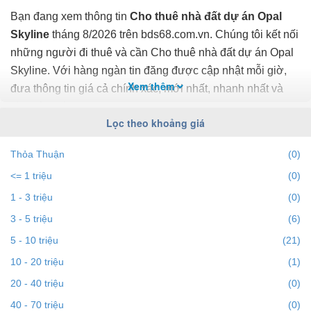
Bạn đang xem thông tin
Cho thuê nhà đất dự án Opal
Skyline
tháng 8/2026 trên bds68.com.vn. Chúng tôi kết nối
những người đi thuê và cần Cho thuê nhà đất dự án Opal
Skyline. Với hàng ngàn tin đăng được cập nhật mỗi giờ,
Xem thêm
đưa thông tin giá cả chính xác, mới nhất, nhanh nhất và
đầy đủ nhất.
Lọc theo khoảng giá
Bạn dễ dành lọc tin đăng Cho thuê nhà đất ở dự án Opal
Thỏa Thuận
(0)
Skyline theo địa điểm, giá, diện tích, số phòng ngủ và
<= 1 triệu
(0)
hướng để tìm ra BĐS mong muốn. Ngoài ra với tính năng
gợi ý những batdongsan liền kề cùng mức giá giúp bạn dễ
1 - 3 triệu
(0)
dàng tìm ra chính chủ của BĐS.
3 - 5 triệu
(6)
5 - 10 triệu
(21)
Để việc
Cho thuê nhà đất tại dự án Opal Skyline
nhanh
10 - 20 triệu
(1)
nhất và phù hợp với nhu cầu, bạn hãy truy cập vào
20 - 40 triệu
(0)
bds68.com.vn. Nếu bạn có bất động sản muốn cho thuê,
bạn có thể
40 - 70 triệu
đăng tin Cho thuê nhà đất miễn phí
trên bds68
(0)