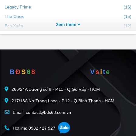
Legacy Prime
(16)
The Oasis
(15)
Xem thêm
Eco Xuân
(12)
Ben Hill
(7)
The Canary
(5)
EHome 4 - Bắc Sài Gòn
(5)
Iris Tower
(5)
B
Đ
S
6
8
V
s
i
t
e
City Tower
(4)
VSIP 1
(3)
266/24A Đường số 8 - P.11 - Q.Gò Vấp - HCM
Tecco Home An Phú
(2)
217/18A Nơ Trang Long - P.12 - Q.Bình Thạnh - HCM
Phú Hồng Khang - Phú Hồng Đạt
(2)
Aviva Residences
(2)
Email: contact@bds68.com.vn
SPlus Riverview
(2)
Hotline: 0982 427 927
Thanh Bình Residence
(1)