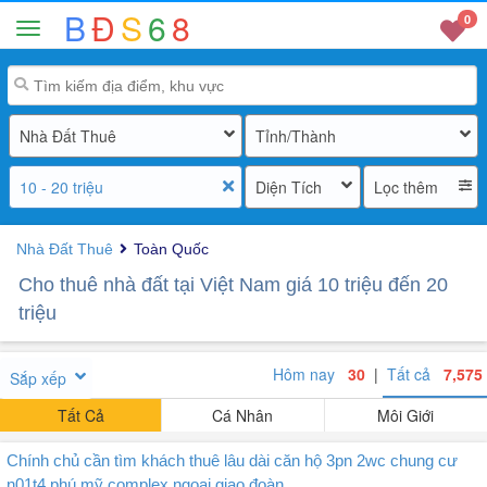
B
Đ
S
6
8
0
Nhà Đất Thuê
Tỉnh/Thành
10 - 20 triệu
Diện Tích
Lọc thêm
Nhà Đất Thuê
Toàn Quốc
Cho thuê nhà đất tại Việt Nam giá 10 triệu đến 20
triệu
Hôm nay
30
|
Tất cả
7,575
Sắp xếp
Tất Cả
Cá Nhân
Môi Giới
Chính chủ cần tìm khách thuê lâu dài căn hộ 3pn 2wc chung cư
n01t4 phú mỹ complex ngoại giao đoàn