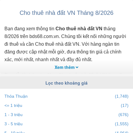
Dân cư ...
Cho thuê nhà đất VN Tháng 8/2026
Bạn đang xem thông tin
Cho thuê nhà đất VN
tháng
8/2026 trên bds68.com.vn. Chúng tôi kết nối những người
đi thuê và cần Cho thuê nhà đất VN. Với hàng ngàn tin
đăng được cập nhật mỗi giờ, đưa thông tin giá cả chính
xác, mới nhất, nhanh nhất và đầy đủ nhất.
Xem thêm
Bạn dễ dành lọc tin đăng Cho thuê nhà đất ở VN theo địa
Lọc theo khoảng giá
điểm, giá, diện tích, số phòng ngủ và hướng để tìm ra BĐS
mong muốn. Ngoài ra với tính năng gợi ý những
Thỏa Thuận
(1,748)
batdongsan liền kề cùng mức giá giúp bạn dễ dàng tìm ra
<= 1 triệu
(17)
chính chủ của BĐS.
1 - 3 triệu
(676)
Để việc
Cho thuê nhà đất tại VN
nhanh nhất và phù hợp
3 - 5 triệu
(1,555)
với nhu cầu, bạn hãy truy cập vào bds68.com.vn. Nếu bạn