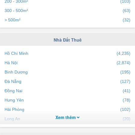
200 - 300m²
(103)
300 - 500m²
(63)
> 500m²
(32)
Nhà Đất Thuê
Hồ Chí Minh
(4,235)
Hà Nội
(2,874)
Bình Dương
(195)
Đà Nẵng
(127)
Đồng Nai
(41)
Hưng Yên
(78)
Hải Phòng
(102)
Xem thêm
Long An
(20)
Khánh Hòa
(84)