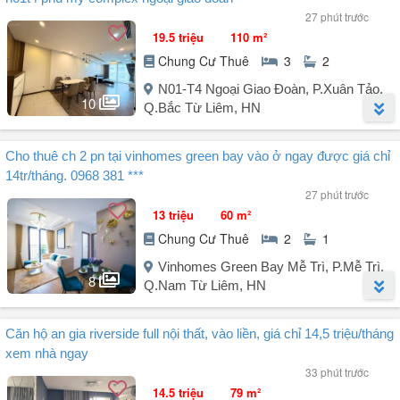
27 phút trước
19.5 triệu
110 m²
Chung Cư Thuê
3
2
N01-T4 Ngoại Giao Đoàn, P.Xuân Tảo,
10
Q.Bắc Từ Liêm, HN
Người đăng:
Khánh Chi
(3 tin đăng)
Cho thuê ch 2 pn tại vinhomes green bay vào ở ngay được giá chỉ
Do không có nhu cầu sử dụng gia đình cần tìm khách thuê lâu dài
14tr/tháng. 0968 381 ***
căn hộ 3PN 2WC chung cư N01T4 Phú Mỹ Complex Ngoại Giao
27 phút trước
Đoàn
13 triệu
60 m²
Diện tích: 110m²
Chung Cư Thuê
2
1
Thiết kế: 3 phòng ngủ + 2 vệ sinh - ban công- logia rộng thoáng
Full nội thất cao cấp, hiện đại chỉ việc dọn vào ở.
Vinhomes Green Bay Mễ Trì, P.Mễ Trì,
Tất cả các phòng đều ngập tràn ánh sáng tự nhiên.
8
Q.Nam Từ Liêm, HN
Vị trí đẹp, cư dân văn minh, tiện ích đầy đủ.
Bể bơi, gym, khu vui chơi trẻ em...
Người đăng:
Lê Văn Tuấn
(3 tin đăng)
Gần Đại ...
Căn hộ an gia riverside full nội thất, vào liền, giá chỉ 14,5 triệu/tháng
Cho thuê căn hộ 2 PN tại Vinhomes Green Bay Mễ Trì.
xem nhà ngay
33 phút trước
Nhà mới đẹp, an sinh tốt giá 14tr/ tháng. Miễn phí các tiện ích như
14.5 triệu
79 m²