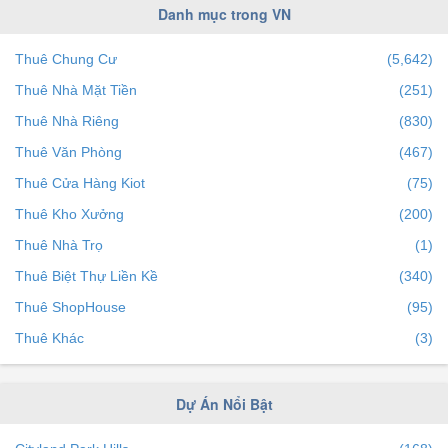
Bà Rịa Vũng Tàu
(25)
Danh mục trong VN
Bắc Ninh
(41)
Thuê Chung Cư
(5,642)
Cần Thơ
(36)
Thuê Nhà Mặt Tiền
(251)
Hà Nam
(3)
Thuê Nhà Riêng
(830)
Vĩnh Phúc
(3)
Thuê Văn Phòng
(467)
Bình Định
(2)
Thuê Cửa Hàng Kiot
(75)
Quảng Ninh
(5)
Thuê Kho Xưởng
(200)
Thái Nguyên
(3)
Thuê Nhà Trọ
(1)
Hải Dương
(2)
Thuê Biệt Thự Liền Kề
(340)
Kiên Giang
(2)
Thuê ShopHouse
(95)
Bắc Giang
(0)
Thuê Khác
(3)
Tiền Giang
(1)
Quảng Nam
(1)
Dự Án Nổi Bật
Bình Phước
(1)
Thanh Hóa
(3)