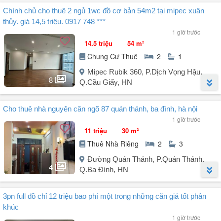
Người đăng:
Vũ Thị Hoài Thu
(2 tin đăng)
Chính chủ cho thuê 2 ngủ 1wc đồ cơ bản 54m2 tại mipec xuân
Chính chủ cho thuê căn hộ chung cư Sunshine Riverside, Phường
thủy. giá 14,5 triệu. 0917 748 ***
Phú Thượng:
1 giờ trước
Diện tích: 99m. Tầng cao, view cầu Nhật Tân, sông Hồng, Hồ Tây
14.5 triệu
54 m²
Thiết kế: 3 phòng ngủ, 2 vệ sinh, phòng khách và bếp.
Chung Cư Thuê
2
1
Bàn giao full nội thất, nhà thiết kế đẹp. Khách chỉ xách vali về ở
Giá thuê: 20tr/th. HĐ kí lâu dài ít nhất 1 năm
Mipec Rubik 360, P.Dịch Vọng Hậu,
Bàn giao nhà từ 1/10.
8
Q.Cầu Giấy, HN
Liên hệ: Mrs. Thu để được xem nhà và tư vấn miễn phí (Miễn TG +
QC)
Người đăng:
Phạm Minh Đức
(21 tin đăng)
Cho thuê nhà nguyên căn ngõ 87 quán thánh, ba đình, hà nội
Cho thuê căn hộ tại dự án Mipec Rubik 360 - Xuân Thủy
1 giờ trước
- Diện tích: 54m² thiết kế 2 ngủ 1wc
11 triệu
30 m²
- Nội thất cơ bản
Thuê Nhà Riêng
2
3
- Giá thuê: 14,5 triệu/tháng
- Liên hệ: để xem nhà
Đường Quán Thánh, P.Quán Thánh,
4
Q.Ba Đình, HN
Người đăng:
Tuyenbds
(21 tin đăng)
3pn full đồ chỉ 12 triệu bao phí một trong những căn giá tốt phân
CHO THUÊ NHÀ NGUYÊN CĂN NGÕ 87 QUÁN THÁNH, BA ĐÌNH,
khúc
HÀ NỘI
1 giờ trước