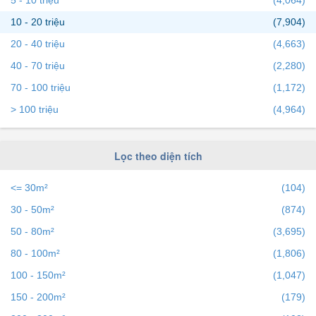
5 - 10 triệu
(4,064)
có bất động sản muốn cho thuê, bạn có thể
đăng tin Cho
10 - 20 triệu
(7,904)
thuê nhà đất miễn phí
trên bds68 để tiếp cận với hàng
20 - 40 triệu
(4,663)
ngàn người mỗi ngày.
40 - 70 triệu
(2,280)
70 - 100 triệu
(1,172)
> 100 triệu
(4,964)
Lọc theo diện tích
<= 30m²
(104)
30 - 50m²
(874)
50 - 80m²
(3,695)
80 - 100m²
(1,806)
100 - 150m²
(1,047)
150 - 200m²
(179)