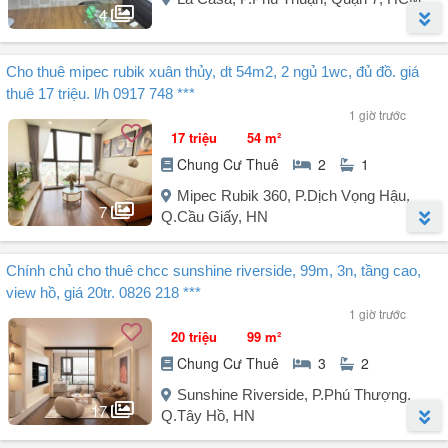
4
- Giá từ: 16 triệu/tháng
Người đăng:
Nguyễn Thị Thu Huyền
(9 tin đăng)
Cho thuê mipec rubik xuân thủy, dt 54m2, 2 ngủ 1wc, đủ đồ. giá
- Cách sân bay Tân Sơn Nhất, Công viên Gia Định 5 phút
Căn hộ view hướng Nam, vào liền, tầng trung
thuê 17 triệu. l/h 0917 748 ***
Giá thuê: 13 triệu/tháng
D/c: 128 Hồng Hà, Phường 9, Phú Nhuận, TP.HCM
1 giờ trước
Diện tích: 92m2
17 triệu
54 m²
Thiết kế: 2pn2wc rộng thoáng
LH xem nhà: Ms Uyên xem nhà và deal giá tốt nhé ...
Chung Cư Thuê
2
1
Tiện ích: hồ bơi, siêu thị, khu vui chơi, trường học,....
Địa chỉ: 89 Lê Thị Chợ, Phú Thuận, Quận 7
Mipec Rubik 360, P.Dịch Vọng Hậu,
Liên hệ xem nhà Huyền (Zalo/call)
7
Q.Cầu Giấy, HN
Người đăng:
Phạm Minh Đức
(21 tin đăng)
Chính chủ cho thuê chcc sunshine riverside, 99m, 3n, tầng cao,
Chính chủ cho thuê căn hộ chung cư Mipec Rubik 360 - 124 Xuân
view hồ, giá 20tr. 0826 218 ***
Thủy
1 giờ trước
- Diện tích: 54m² thiết kế 2 ngủ 1wc
20 triệu
99 m²
- Nội thất đầy đủ
Chung Cư Thuê
3
2
- Giá thuê: 17 triệu/ tháng
- Có slot gửi ô tô
Sunshine Riverside, P.Phú Thượng,
- Liên hệ: - Call/zalo
17
Q.Tây Hồ, HN