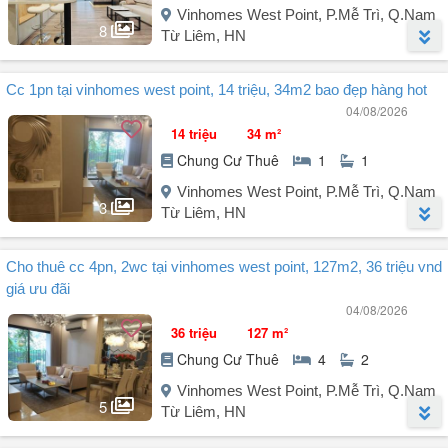
Vinhomes West Point, P.Mễ Trì, Q.Nam
8
Từ Liêm, HN
Người đăng:
Tân Gia Phúc
(56 tin đăng)
Cc 1pn tại vinhomes west point, 14 triệu, 34m2 bao đẹp hàng hot
Cho thuê Vinhomes West Point - Phạm Hùng.
04/08/2026
- Diện tích 38m², studio.
14 triệu
34 m²
- Nội thất full.
Chung Cư Thuê
1
1
- Giá: 14tr.
LH: .
Vinhomes West Point, P.Mễ Trì, Q.Nam
3
Từ Liêm, HN
Người đăng:
Nguyễn Thuận
(3 tin đăng)
Cho thuê cc 4pn, 2wc tại vinhomes west point, 127m2, 36 triệu vnd
Chung cư 1PN cho thuê tại Vinhomes West Point, đường Phạm
giá ưu đãi
Hùng, phường Đại Mỗ, Hà Nội, trước đây quận Nam Từ Liêm, Hà Nội
04/08/2026
cực chất, diện tích 34m². Nội thất đầy đủ, sẵn sàng vào ở ngay. Cửa
36 triệu
127 m²
chính hướng Bắc, ban công hướng Nam, thoáng đãng cả ngày. Giá
Chung Cư Thuê
4
2
chỉ 14 triệu VND, quá hời cho một không gian sống tiện nghi.
Vinhomes West Point, P.Mễ Trì, Q.Nam
+ Nội thất bao gồm: giường, tủ, bàn ghế, bếp đầy đủ tiện nghi.
5
Từ Liêm, HN
+ Cuộc sống thoải mái, ...