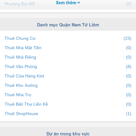
Xem thêm
Phường Đại Mỗ
(0)
Phường Phú Đô
(0)
Phường Phương Canh
(0)
Danh mục Quận Nam Từ Liêm
Thuê Chung Cư
(23)
Thuê Nhà Mặt Tiền
(0)
Thuê Nhà Riêng
(0)
Thuê Văn Phòng
(8)
Thuê Cửa Hàng Kiot
(0)
Thuê Kho Xưởng
(0)
Thuê Nhà Trọ
(0)
Thuê Biệt Thự Liền Kề
(0)
Thuê ShopHouse
(1)
Dự án trong khu vực