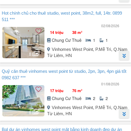
- Hệ thống điện lưới, PCCC ổn định hiện đại.
- Bảo vệ 24/24, máy phát điện hỗ trợ khi ...
Người đăng:
Tân Gia Phúc
(56 tin đăng)
Hot chính chủ cho thuê studio, west point, 38m2, full, 14tr. 0899
Cho thuê căn hộ Vinhome West Point - Phạm Hùng - Nam Từ Liêm -
511 ***
Hà Nội.
02/08/2026
- Diện tích 70m², chia 2 phòng ngủ, 2 vệ sinh, phòng khách, bếp.
14 triệu
38 m²
- Nội thất cơ bản: Full đồ.
Chung Cư Thuê
1
1
- Gía: 18 tr.
- Liên hệ: 0899,511.866 E Hiếu.
Vinhomes West Point, P.Mễ Trì, Q.Nam
8
Từ Liêm, HN
Người đăng:
Tân Gia Phúc
(56 tin đăng)
Quỹ căn thuê vinhomes west point từ studio, 2pn, 3pn, 4pn giá tốt
Cho thuê Vinhomes West Point - Phạm Hùng.
0982 637 ***
- Diện tích 38m², studio.
01/08/2026
- Nội thất full.
17 triệu
76 m²
- Giá: 14tr.
Chung Cư Thuê
2
2
LH: .
Vinhomes West Point, P.Mễ Trì, Q.Nam
8
Từ Liêm, HN
Người đăng:
Ngọc Trần
(10 tin đăng)
Bql dự án vinhomes west point mặt bằng kinh doanh đẹp dự án