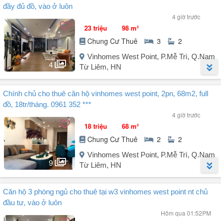
đầy đủ đồ, vào ở luôn
4 giờ trước
23 triệu
98 m²
Chung Cư Thuê
3
2
Vinhomes West Point, P.Mễ Trì, Q.Nam
4
Từ Liêm, HN
Người đăng:
Phan Thành
(14 tin đăng)
Chính chủ cho thuê căn hộ vinhomes west point, 2pn, 68m2, full
Cho thuê chung cư Vinhomes West Point đối diện khách sạn 5 sao
đồ, 18tr/tháng. 0961 352 ***
JW Marriott.
4 giờ trước
18 triệu
68 m²
Căn hộ 98m², với 3 phòng ngủ, 2WC, nội thất đầy đủ chỉ việc vào ở.
Chung Cư Thuê
2
2
Ưu tiên khách gia đình, thuê lâu dài.
Vinhomes West Point, P.Mễ Trì, Q.Nam
9
Từ Liêm, HN
LH: / Hải Anh
Người đăng:
Quang Huy
(25 tin đăng)
Căn hộ 3 phòng ngủ cho thuê tại w3 vinhomes west point nt chủ
Liên hệ: (Em Huy).
đầu tư, vào ở luôn
Cho thuê căn hộ Vinhomes West Point - Phạm Hùng, Mễ Trì, Nam
Hôm qua 01:52PM