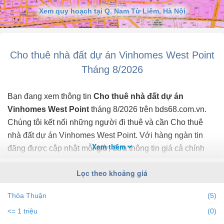
Xem quy hoạch tại Q. Nam Từ Liêm, Hà Nội
Mong muốn khách thuê nhà được căn hộ giá tốt và ưng ý nhất.
- Hotline: (sms, zalo).
* Căn hộ W1 có thể làm văn phòng và ở (Đăng ký kinh ...
Cho thuê nhà đất dự án Vinhomes West Point
Tháng 8/2026
Bạn đang xem thông tin
Cho thuê nhà đất dự án
Vinhomes West Point
tháng 8/2026 trên bds68.com.vn.
Chúng tôi kết nối những người đi thuê và cần Cho thuê
nhà đất dự án Vinhomes West Point. Với hàng ngàn tin
Xem thêm
đăng được cập nhật mỗi giờ, đưa thông tin giá cả chính
xác, mới nhất, nhanh nhất và đầy đủ nhất.
Lọc theo khoảng giá
Bạn dễ dành lọc tin đăng Cho thuê nhà đất ở dự án
Thỏa Thuận
(5)
Vinhomes West Point theo địa điểm, giá, diện tích, số
<= 1 triệu
(0)
phòng ngủ và hướng để tìm ra BĐS mong muốn. Ngoài ra