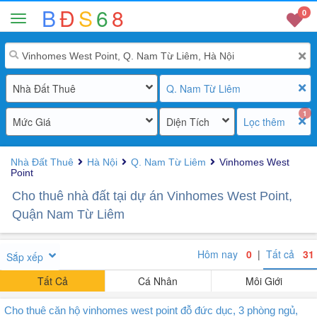
B
Đ
S
6
8
0
Nhà Đất Thuê
Q. Nam Từ Liêm
1
Mức Giá
Diện Tích
Lọc thêm
Nhà Đất Thuê
Hà Nội
Q. Nam Từ Liêm
Vinhomes West
Point
Cho thuê nhà đất tại dự án Vinhomes West Point,
Quận Nam Từ Liêm
Hôm nay
0
|
Tất cả
31
Sắp xếp
Tất Cả
Cá Nhân
Môi Giới
Cho thuê căn hộ vinhomes west point đỗ đức dục, 3 phòng ngủ,