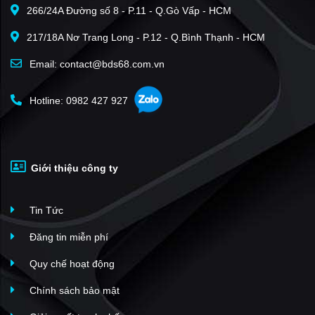
266/24A Đường số 8 - P.11 - Q.Gò Vấp - HCM
Lumiere EverGreen
(20)
217/18A Nơ Trang Long - P.12 - Q.Bình Thạnh - HCM
Xuân Phương Tasco
(20)
Sun Square
(19)
Email: contact@bds68.com.vn
Capital Elite
(19)
Hotline: 0982 427 927
The Sakura - Vinhomes Smart City
(16)
The Matrix One
(16)
Louis City
(16)
Giới thiệu công ty
Hoàng Thành Pearl
(15)
Iris Garden
(15)
Tin Tức
The Sun Mễ Trì
(13)
Mỹ Đình II
(12)
Đăng tin miễn phí
Handico Tower
(12)
Quy chế hoạt động
An Bình Plaza
(12)
Chính sách bảo mật
Mỹ Đình Plaza 2
(12)