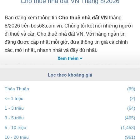
Cho thuê nhà đất VN Tháng 8/2026
Bạn đang xem thông tin
Cho thuê nhà đất VN
tháng
8/2026 trên bds68.com.vn. Chúng tôi kết nối những người
đi thuê và cần Cho thuê nhà đất VN. Với hàng ngàn tin
đăng được cập nhật mỗi giờ, đưa thông tin giá cả chính
xác, mới nhất, nhanh nhất và đầy đủ nhất.
Xem thêm
Bạn dễ dành lọc tin đăng Cho thuê nhà đất ở VN theo địa
Lọc theo khoảng giá
điểm, giá, diện tích, số phòng ngủ và hướng để tìm ra BĐS
mong muốn. Ngoài ra với tính năng gợi ý những
Thỏa Thuận
(69)
batdongsan liền kề cùng mức giá giúp bạn dễ dàng tìm ra
<= 1 triệu
(2)
chính chủ của BĐS.
1 - 3 triệu
(64)
Để việc
Cho thuê nhà đất tại VN
nhanh nhất và phù hợp
3 - 5 triệu
(465)
với nhu cầu, bạn hãy truy cập vào bds68.com.vn. Nếu bạn
5 - 10 triệu
(1,453)
có bất động sản muốn cho thuê, bạn có thể
đăng tin Cho
10 - 20 triệu
(961)
thuê nhà đất miễn phí
trên bds68 để tiếp cận với hàng