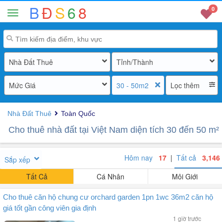
B
Đ
S
6
8
0
Nhà Đất Thuê
Tỉnh/Thành
Mức Giá
30 - 50m2
Lọc thêm
Nhà Đất Thuê
Toàn Quốc
Cho thuê nhà đất tại Việt Nam diện tích 30 đến 50 m²
Hôm nay
17
|
Tất cả
3,146
Sắp xếp
Tất Cả
Cá Nhân
Môi Giới
Cho thuê căn hộ chung cư orchard garden 1pn 1wc 36m2 căn hộ
giá tốt gần công viên gia định
1 giờ trước