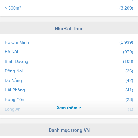
> 500m²
(3,209)
Nhà Đất Thuê
Hồ Chí Minh
(1,939)
Hà Nội
(979)
Bình Dương
(108)
Đồng Nai
(26)
Đà Nẵng
(42)
Hải Phòng
(41)
Hưng Yên
(23)
Xem thêm
Long An
(1)
Khánh Hòa
(18)
Bà Rịa Vũng Tàu
(10)
Danh mục trong VN
Bắc Ninh
(7)