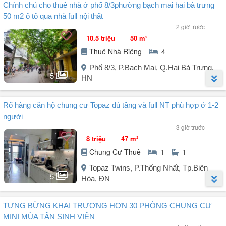
Chính chủ cho thuê nhà ở phố 8/3phường bạch mai hai bà trưng
Nhà riêng thang máy Trường Chinh
50 m2 ô tô qua nhà full nội thất
VP CTY - LỚP HỌC - SPA
2 giờ trước
- Diện tích: 45m² x 7 tầng - Mặt 6M
10.5 triệu
50 m²
- Thiết kế : thông sàn,
Thuê Nhà Riêng
4
- Có ĐH, NL
- Để ô tô trước nhà, 2 mặt thoáng (trước và sau)
Phố 8/3, P.Bạch Mai, Q.Hai Bà Trưng,
5
HN
HĐ lâu dài
- Nhận nhà ngay
Người đăng:
Hùng Nam
(1 tin đăng)
Rổ hàng căn hộ chung cư Topaz đủ tầng và full NT phù hợp ở 1-2
– Cho thuê nhà phố 8/3, đường ô tô, gần trường mầm non 8/3, bệnh
người
viện Thanh Nhàn, khu trung tâm quận Hai Bà Trưng, thuận tiện đi
3 giờ trước
các ngả. Nhà đã có điều hoà, bình nóng lạnh.
8 triệu
47 m²
Chung Cư Thuê
1
1
– Nhà diện tích: 50m² - 4 tầng- full nội thất
Topaz Twins, P.Thống Nhất, Tp.Biên
+ Tầng 1: Khách, bếp, vệ sinh.
5
Hòa, ĐN
+ Tầng 2: 2 ngủ - vệ sinh.
+ Tầng 3: 1 ngủ lớn, 1 ngủ bé - vệ sinh.
Người đăng:
Thu Hảo
(10 tin đăng)
+ Tầng 4: Sân thượng phơi đồ có mái che.
TƯNG BỪNG KHAI TRƯƠNG HƠN 30 PHÒNG CHUNG CƯ
Dự án:
MINI MÙA TÂN SINH VIÊN
Thông tin chi tiết: 🏡 CHO THUÊ STUDIO TOPAZ TWINS – 47M²