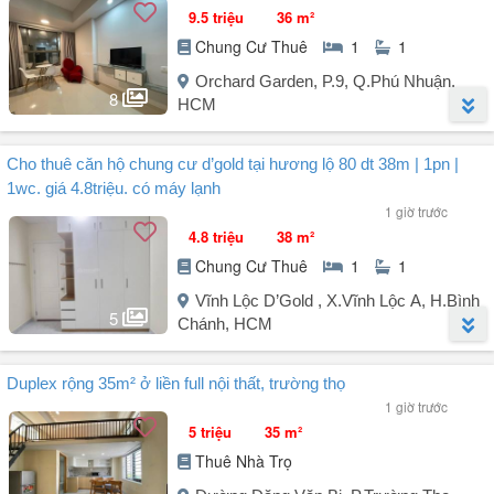
9.5 triệu
36 m²
Chung Cư Thuê
1
1
Orchard Garden, P.9, Q.Phú Nhuận,
8
HCM
Người đăng:
Trung Duong
(3 tin đăng)
Cho thuê căn hộ chung cư d’gold tại hương lộ 80 dt 38m | 1pn |
Cho thuê nhiều căn studio Orchard Garden (chủ đầu tư NOVALAND)
1wc. giá 4.8triệu. có máy lạnh
- Giá chỉ từ 9.5 triệu/tháng chưa bao phí quản lý
1 giờ trước
- Diện tích: 36m², nội thất đầy đủ
4.8 triệu
38 m²
- Gần sân bay Tân Sơn Nhất, công viên Gia Định
Chung Cư Thuê
1
1
Đ/C: 128 Hồng Hà, Phường 9, Q. Phú Nhuận, TP. Hồ Chí Minh
Vĩnh Lộc D’Gold , X.Vĩnh Lộc A, H.Bình
5
Chánh, HCM
Tiện ích miễn phí: Hồ bơi, phòng GYM và khu BBQ.
Người đăng:
Nguyễn Thị Hồng Huệ
(9 tin đăng)
LH: gặp Em Dương xem nhà bất kỳ lúc nào nhé (zalo/viber/call)
Duplex rộng 35m² ở liền full nội thất, trường thọ
Cho thuê căn hộ chung cư D’Gold - Tại Hương Lộ 80
1 giờ trước
5 triệu
35 m²
Diện tích: 38m | 1PN | 1WC
Thuê Nhà Trọ
Nhà tầng thấp thuận tiện đi lại, nhà sẵn có: