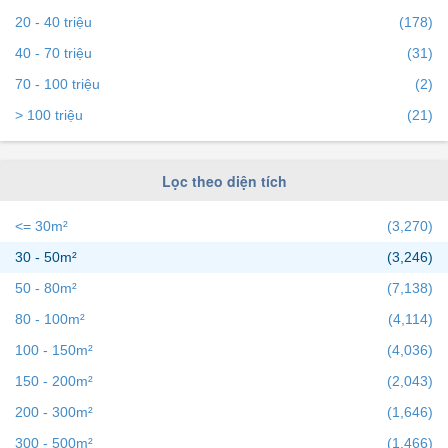
20 - 40 triệu
(178)
ngàn người mỗi ngày.
40 - 70 triệu
(31)
70 - 100 triệu
(2)
> 100 triệu
(21)
Lọc theo diện tích
<= 30m²
(3,270)
30 - 50m²
(3,246)
50 - 80m²
(7,138)
80 - 100m²
(4,114)
100 - 150m²
(4,036)
150 - 200m²
(2,043)
200 - 300m²
(1,646)
300 - 500m²
(1,466)