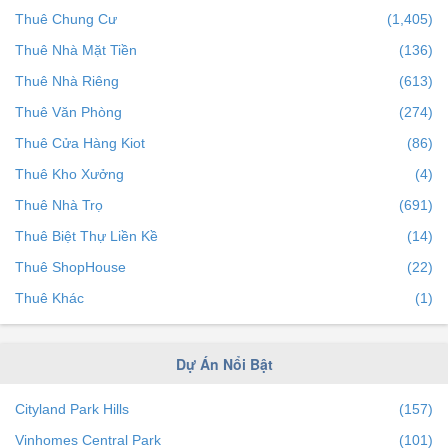
Thuê Chung Cư
(1,405)
Cần Thơ
(14)
Thuê Nhà Mặt Tiền
(136)
Hà Nam
(4)
Thuê Nhà Riêng
(613)
Hải Dương
(0)
Thuê Văn Phòng
(274)
Bình Định
(7)
Thuê Cửa Hàng Kiot
(86)
Thái Nguyên
(0)
Thuê Kho Xưởng
(4)
Quảng Ninh
(8)
Thuê Nhà Trọ
(691)
Vĩnh Phúc
(3)
Thuê Biệt Thự Liền Kề
(14)
Bắc Giang
(5)
Thuê ShopHouse
(22)
Thanh Hóa
(0)
Thuê Khác
(1)
Tiền Giang
(1)
Kiên Giang
(4)
Dự Án Nổi Bật
Ninh Bình
(0)
Bình Phước
(0)
Cityland Park Hills
(157)
Lâm Đồng
(1)
Vinhomes Central Park
(101)