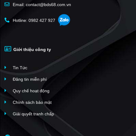
Quảng Ngãi
(0)
Masteri Millennium
(65)
Email: contact@bds68.com.vn
Hậu Giang
(0)
Diamond Island
(64)
Bạc Liêu
(1)
Hotline: 0982 427 927
The Landmark 81
(64)
Tuyên Quang
(0)
Golden Mansion
(63)
An Giang
(0)
MT Eastmark City
(62)
Gia Lai
(0)
Giới thiệu công ty
A&T Sky Garden
(62)
Đồng Tháp
(0)
The Opera Residence
(61)
Trà Vinh
(0)
Tin Tức
Xi Grand Court
(60)
Yên Bái
(0)
The Gold View
(60)
Đăng tin miễn phí
Hà Tĩnh
(0)
Vinhomes Golden River Ba Son
(59)
Quy chế hoạt động
Sóc Trăng
(0)
Masteri Thảo Điền
(59)
Chính sách bảo mật
Hà Giang
(0)
Vinhomes Metropolis - Liễu Giai
(57)
Quảng Trị
(0)
Giải quyết tranh chấp
Midtown Phú Mỹ Hưng
(56)
Sky Center
(55)
New City Thủ Thiêm
(55)