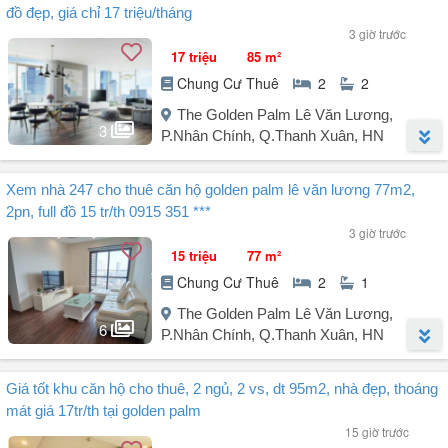
đồ đẹp, giá chỉ 17 triệu/tháng
3 giờ trước
17 triệu
85 m²
Chung Cư Thuê
2
2
The Golden Palm Lê Văn Lương,
3
P.Nhân Chính, Q.Thanh Xuân, HN
Người đăng:
Nguyễn Duy Bình
(37 tin đăng)
Xem nhà 247 cho thuê căn hộ golden palm lê văn lương 77m2,
Cho thuê căn hộ cao cấp The Golden Palm Lê Văn Lương, 85m², 2
2pn, full đồ 15 tr/th 0915 351 ***
phòng ngủ 2WC full đồ nội thất cao cấp: Tivi, tủ lạnh, máy giặt,
3 giờ trước
giường, tủ, bàn ghế, sofa... Quý khách chỉ việc mang vali đến ở.
15 triệu
77 m²
Chung Cư Thuê
2
1
Giá chỉ 17 triệu/tháng.
The Golden Palm Lê Văn Lương,
Chuyên mua bán , cho thuê căn hộ tại các dự án quanh Thanh
6
P.Nhân Chính, Q.Thanh Xuân, HN
Xuân, Cầu Giấy, Đống Đa, Nam Từ Liêm.
Người đăng:
Mr Tường
(19 tin đăng)
Quý khách hàng có nhu cầu liên hệ: Mr Bình hoặc zalo để được tư
Giá tốt khu căn hộ cho thuê, 2 ngủ, 2 vs, dt 95m2, nhà đẹp, thoáng
Cho thuê căn hộ chung cư Golden Palm Lê Văn Lương, diện tích
vấn, xem nhà miễn ...
mát giá 17tr/th tại golden palm
77m², căn hộ thiết kế 2 phòng ngủ đã trang bị đầy đủ nội thất đẹp và
15 giờ trước