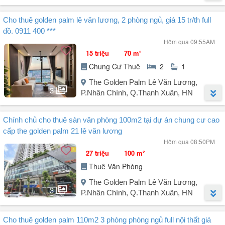
vực lân cận.
- Diện tích rộng rãi, phù hợp cho nhiều loại hình kinh doanh.
Người đăng:
BDS Nhà Huy
(32 tin đăng)
- Dự án The Golden Palm Lê Văn Lương được ...
Cho thuê golden palm lê văn lương, 2 phòng ngủ, giá 15 tr/th full
Golden Palm Lê Văn Lương, căn 3 ngủ cho thuê giá tốt.
đồ. 0911 400 ***
Liên hệ: .
Hôm qua 09:55AM
15 triệu
70 m²
Căn hộ 110m² thiết kế 3N 2VS, phòng khách, bếp.
Chung Cư Thuê
2
1
Giá thuê từ 18 triệu/tháng
The Golden Palm Lê Văn Lương,
Dự án cao cấp, ngay mặt đường Lê Văn Lương, vị trí đẹp trung tâm
3
P.Nhân Chính, Q.Thanh Xuân, HN
Hà Nội kết nối 3 quận lớn.
Khu vực dân trí cao, có khuôn viên thoáng mát. Tiện ích hiện đại đầy
Người đăng:
BDS Nhà Huy
(32 tin đăng)
đủ (bể bơi, phòng gym, khu vui chơi, trường mầm non, siêu thị).
Chính chủ cho thuê sàn văn phòng 100m2 tại dự án chung cư cao
Cho thuê căn hộ cao cấp Golden Palm Lê Văn Lương, 2 phòng ngủ,
cấp the golden palm 21 lê văn lương
full đồ.
Quý anh chị quan tâm liên hệ ...
Hôm qua 08:50PM
27 triệu
100 m²
* Căn hộ: 70m² thiết kế 2 phòng ngủ, phòng khách, phòng bếp, ban
Thuê Văn Phòng
công thoáng mát...
- Căn hộ được trang bị đầy đủ nội thất
The Golden Palm Lê Văn Lương,
* Tiện ích: Tòa nhà đầy đủ dịch vụ, tiện ích.
3
P.Nhân Chính, Q.Thanh Xuân, HN
Ảnh minh họa
Người đăng:
Phạm Ngọc Quyết
(2 tin đăng)
* Giá thuê 15 triệu/tháng.
Cho thuê golden palm 110m2 3 phòng phòng ngủ full nội thất giá