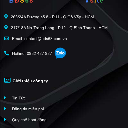
B
Đ
S
6
8
V
s
i
t
e
Stellar Garden
(15)
Chung cư Ban cơ yếu Chính phủ
(15)
266/24A Đường số 8 - P.11 - Q.Gò Vấp - HCM
Handi Resco Lê văn Lương
(14)
217/18A Nơ Trang Long - P.12 - Q.Bình Thạnh - HCM
Golden West
(14)
90 Nguyễn Tuân
(13)
Email: contact@bds68.com.vn
HUD Tower
(13)
Hotline: 0982 427 927
Legend Tower 109 Nguyễn Tuân
(11)
Việt Đức Complex
(11)
Times Tower - HACC1 Complex Building
(11)
Giới thiệu công ty
King Palace
(11)
Gold Tower
(9)
Tin Tức
Licogi 13 Tower
(9)
Hapulico Complex
(9)
Đăng tin miễn phí
Imperial Plaza
(7)
Quy chế hoạt động
Fafilm - VNT Tower
(6)