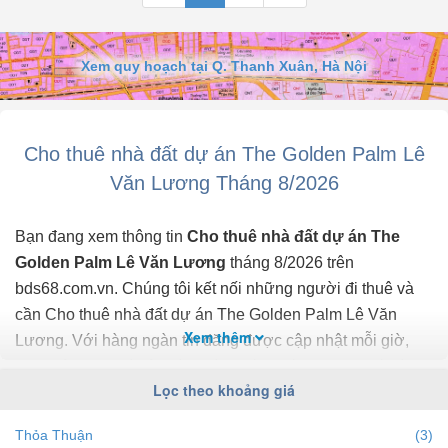
- Thiết kế với 3 phòng ngủ và 2 nvs
- Nội thất hiện đại, trẻ trung, full đồ.
- Giá: 24,5 triệu/tháng.
Xem quy hoạch tại Q. Thanh Xuân, Hà Nội
- Giao thông kết nối thuận tiện khu vực trung tâm Thanh Xuân:
Hoàng Đạo Thúy, Nguyễn Tuân, Vũ Trọng Phụng, Nguyễn Trãi,
Nguyễn Huy Tưởng, Ngụy Như Kon Tum..
- LH: - E.Yến (ib em gửi ảnh nhà)
Cho thuê nhà đất dự án The Golden Palm Lê
Văn Lương Tháng 8/2026
Bạn đang xem thông tin
Cho thuê nhà đất dự án The
Golden Palm Lê Văn Lương
tháng 8/2026 trên
bds68.com.vn. Chúng tôi kết nối những người đi thuê và
cần Cho thuê nhà đất dự án The Golden Palm Lê Văn
Xem thêm
Lương. Với hàng ngàn tin đăng được cập nhật mỗi giờ,
đưa thông tin giá cả chính xác, mới nhất, nhanh nhất và
Lọc theo khoảng giá
đầy đủ nhất.
Thỏa Thuận
(3)
Bạn dễ dành lọc tin đăng Cho thuê nhà đất ở dự án The