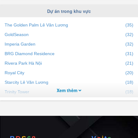
Dự án trong khu vực
The Golden Palm Lê Văn Lương
(35)
GoldSeason
(32)
Imperia Garden
(32)
BRG Diamond Residence
(31)
Rivera Park Hà Nội
(21)
Royal City
(20)
Starcity Lê Văn Lương
(18)
Xem thêm
Trinity Tower
(18)
Diamond Flower Tower
(17)
Hà Nội Center Point
(16)
Handico Complex
(15)
Golden Land
(15)