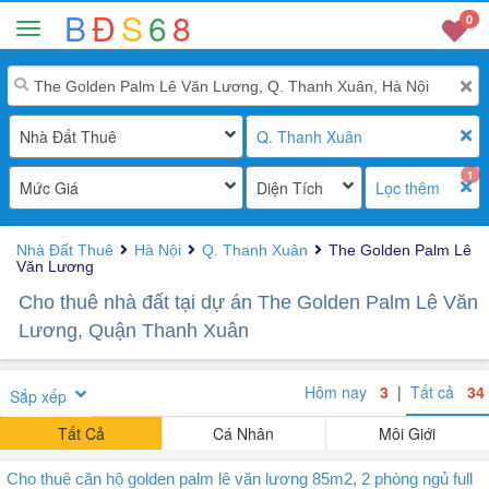
B
Đ
S
6
8
0
Nhà Đất Thuê
Q. Thanh Xuân
1
Mức Giá
Diện Tích
Lọc thêm
Nhà Đất Thuê
Hà Nội
Q. Thanh Xuân
The Golden Palm Lê
Văn Lương
Cho thuê nhà đất tại dự án The Golden Palm Lê Văn
Lương, Quận Thanh Xuân
Hôm nay
3
|
Tất cả
34
Sắp xếp
Tất Cả
Cá Nhân
Môi Giới
Cho thuê căn hộ golden palm lê văn lương 85m2, 2 phòng ngủ full