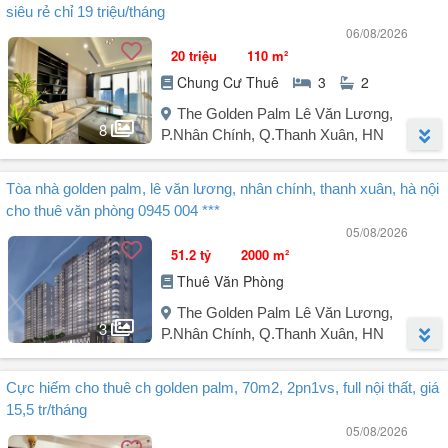
Cần cho thuê mặt sàn 100m²/1 sàn.
siêu rẻ chỉ 19 triệu/tháng
Liên hệ BĐS Nhà Huy: .
06/08/2026
Vị trí tầng 6.
20 triệu
110 m²
Chung Cư Thuê
3
2
Giá 27 triệu/tháng (có thương lượng).
The Golden Palm Lê Văn Lương,
Liên hệ: em Quyết.
8
P.Nhân Chính, Q.Thanh Xuân, HN
Người đăng:
Lê Văn Luận
(6 tin đăng)
Tòa nhà golden palm, lê văn lương, nhân chính, thanh xuân, hà nội
Cho thuê căn hộ Golden Palm 110m² 3 phòng ngủ full nội thất cao
cho thuê văn phòng 0945 004 ***
cấp, khách vào chỉ việc xách vali vào ở ngay.
05/08/2026
Diện tích rộng đẹp, nội thất đầy đủ.
51.2 tỷ
2000 m²
Có chỗ để ô tô dưới hầm.
Thuê Văn Phòng
Chủ nhà thiện chí cho thuê giá tốt.
Lh: để xem nhà.
The Golden Palm Lê Văn Lương,
3
P.Nhân Chính, Q.Thanh Xuân, HN
Người đăng:
Đặng Thị Lan Phương
(63 tin đăng)
Cực hiếm cho thuê ch golden palm, 70m2, 2pn1vs, full nội thất, giá
Thông tin tổng quan.
15,5 tr/tháng
05/08/2026
Golden Palm Tower Lê Văn Lương, Nhân Chính Thanh Xuân Hà Nội.