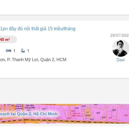
ủ Thiêm Dragon (sát bên siêu thị Winmart) - KDC Thủ Thiêm Villa, Q
la 34ha, sở ...
pn đầy đủ nội thất giá 15 triệu/tháng
i.
29/07/202
45 m²
1
1
Davi
on, P. Thạnh Mỹ Lợi, Quận 2, HCM
oạch tại Quận 2, Hồ Chí Minh