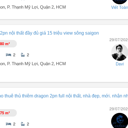
Viết Toà
on, P. Thạnh Mỹ Lợi, Quận 2, HCM
thất mới. Nhà sạch sẽ. Giá thuế 17tr. Chốt nhanh 16tr. Ưu tiên không
2pn nội thất đầy đủ giá 15 triệu view sông saigon
29/07/202
80 m²
2
2
Davi
on, P. Thạnh Mỹ Lợi, Quận 2, HCM
 Quách Giai, Thạnh Mỹ Lợi, Quận 2.
o thuê thủ thiêm dragon 2pn full nội thất, nhà đẹp, mới. nhận n
29/07/202
75 m²
2
2