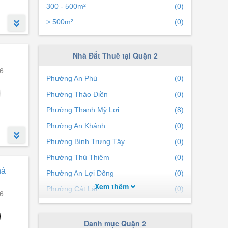
300 - 500m²
(0)
n
> 500m²
(0)
 pet.
Nhà Đất Thuê tại Quận 2
6
Phường An Phú
(0)
Phường Thảo Điền
(0)
Phường Thạnh Mỹ Lợi
(8)
Phường An Khánh
(0)
Phường Bình Trưng Tây
(0)
Phường Thủ Thiêm
(0)
hà
Phường An Lợi Đông
(0)
Xem thêm
Phường Cát Lái
(0)
6
Phường Bình Khánh
(0)
Phường Bình Trưng Đông
(0)
Danh mục Quận 2