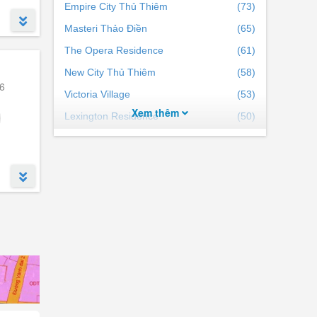
uận 2
Empire City Thủ Thiêm
(73)
Masteri Thảo Điền
(65)
The Opera Residence
(61)
New City Thủ Thiêm
(58)
6
Victoria Village
(53)
Xem thêm
Lexington Residence
(50)
The Galleria Residence
(42)
Lumiere Riverside
(41)
Estella Heights
(40)
Sarimi Sala
(40)
Saigon Mystery Villas
(39)
One Verandah Mapletree
(38)
The Crest Residence
(35)
The River Thủ Thiêm
(35)
Masteri An Phú
(34)