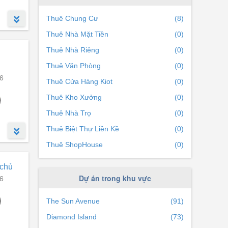
n
Phường Bình An
(0)
Thuê Chung Cư
(8)
Thuê Nhà Mặt Tiền
(0)
Thuê Nhà Riêng
(0)
Thuê Văn Phòng
(0)
6
Thuê Cửa Hàng Kiot
(0)
Thuê Kho Xưởng
(0)
Thuê Nhà Trọ
(0)
Thuê Biệt Thự Liền Kề
(0)
Thuê ShopHouse
(0)
 chủ
6
Dự án trong khu vực
The Sun Avenue
(91)
Diamond Island
(73)
n