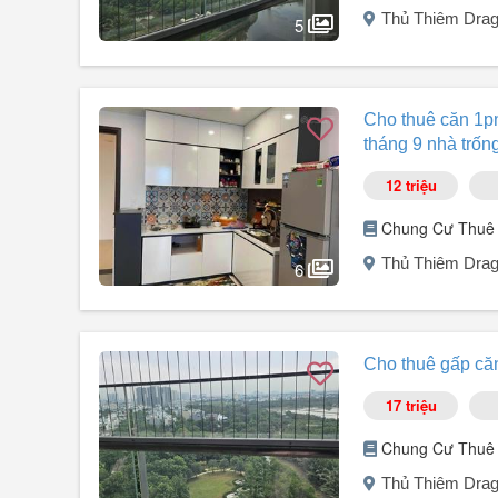
Thủ Thiêm Drag
5
Người đăng:
Viết Toàn
(4 tin đăng)
Chính chủ gởi cần cho thuê Thủ Thiêm Dragon 2PN. Nhà 
Cho thuê căn 1pn
Giá mong muốn 17tr. Khách thiện chí có thể thương lượn
tháng 9 nhà trốn
Xem nhà đầu tháng 8.
Nhắn Ms.Lana cư dân Thủ Thiêm để xem nhà.
12 triệu
Cảm ơn các bạn đã xem tin
Chung Cư Thuê
Thủ Thiêm Drag
6
Người đăng:
Đoàn Trường
(1 tin đăng)
Cho thuê căn 1PN Thủ Thiêm Dragon, Quận 2.
Cho thuê gấp căn 
Diện tích 48m² ban công hướng Đông nam.
Hiện trạng: Nội thất đầy đủ.
17 triệu
Giá thuê 12 triệu/tháng không bao gồm PQL.
Đầu tháng 9 nhà trống.
Chung Cư Thuê
Thủ Thiêm Drag
Liên hệ xem nhà Trường.