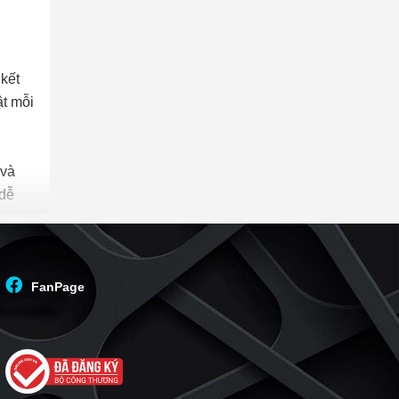
Lakeview City
(33)
Sadora Sala
(30)
kết
Sala Đại Quang Minh
(30)
ật mỗi
The Estella
(28)
Centana Thủ Thiêm
(27)
Vista Verde
(26)
 và
An Phú An Khánh
(24)
 dễ
Feliz En Vista
(23)
La Astoria
(23)
ào
The Global City
(22)
 để
FanPage
Cantavil An Phú
(22)
The Vista An Phú
(21)
Imperia An Phú
(21)
D’Lusso
(20)