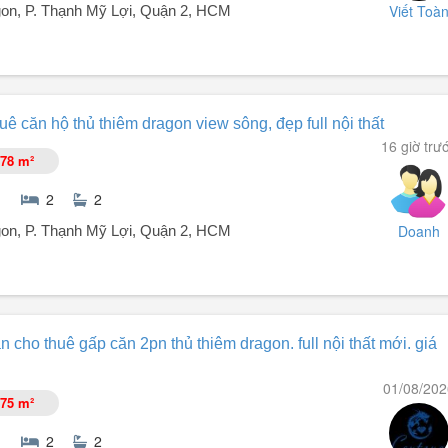
Viết Toà
on, P. Thạnh Mỹ Lợi, Quận 2, HCM
ê căn hộ thủ thiêm dragon view sông, đẹp full nội thất
16 giờ trư
78 m²
2
2
Doanh
on, P. Thạnh Mỹ Lợi, Quận 2, HCM
ẹp full nội thất.
 cho thuê gấp căn 2pn thủ thiêm dragon. full nội thất mới. giá
01/08/202
.
75 m²
2
2