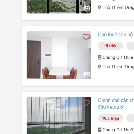
Nội thất đầy đủ cao cấp.
Thủ Thiêm Drag
Sofa, bàn trà, kệ TV.
3
Tivi, tủ lạnh, máy giặt.
Máy lạnh các ...
Người đăng:
Viết Toàn
(4 tin đăng)
Cần cho thuê gấp căn hộ Thủ Thiêm Dragon 2PN. Full nội 
Cho thuê căn hộ 
Liên hệ xem nhà: Ms. Lana cư dân Thủ Thiêm
15 triệu
Chung Cư Thuê
Thủ Thiêm Drag
10
Người đăng:
Davi
(2 tin đăng)
Cho thuê căn hộ 2PN chung cư Thủ Thiêm Dragon số 55
Chính chủ cần ch
đầu tháng 8
Căn hộ 80m² thiết kế 2PN 2WC.
Nội thất đầy đủ chưa bao gồm thiết bị điện máy.
16.5 triệu
Giá thuê 15 triệu/tháng.
Chung Cư Thuê
Liên hệ Triệu .