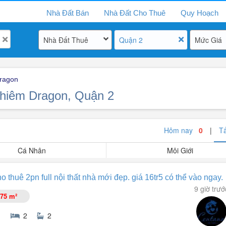
Nhà Đất Bán
Nhà Đất Cho Thuê
Quy Hoạch
Nhà Đất Thuê
Quận 2
Mức Giá
ragon
Thiêm Dragon, Quận 2
Hôm nay
0
|
T
Cá Nhân
Môi Giới
 thuê 2pn full nội thất nhà mới đẹp. giá 16tr5 có thể vào ngay.
9 giờ trướ
75 m²
2
2