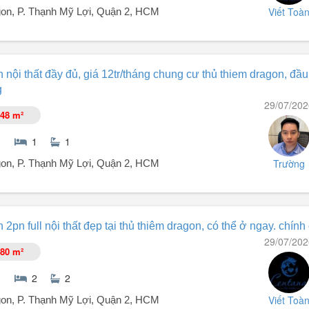
Viết Toà
on, P. Thạnh Mỹ Lợi, Quận 2, HCM
nội thất mới, nhà tâm huyết nên rất chăm chút đẹp.
 nội thất đầy đủ, giá 12tr/tháng chung cư thủ thiem dragon, đầu
g.
g
29/07/202
48 m²
1
1
Trường
on, P. Thạnh Mỹ Lợi, Quận 2, HCM
2pn full nội thất đẹp tại thủ thiêm dragon, có thể ở ngay. chính
29/07/202
80 m²
2
2
Viết Toà
on, P. Thạnh Mỹ Lợi, Quận 2, HCM