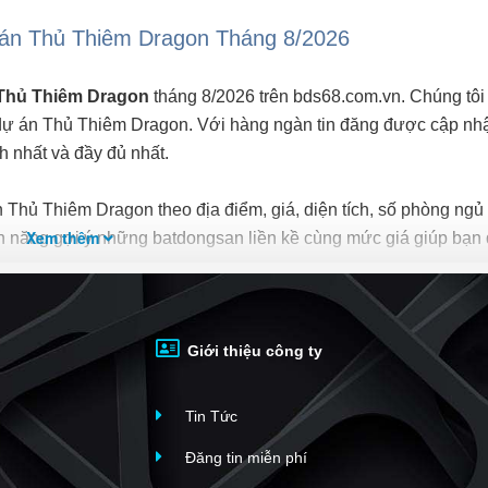
 án Thủ Thiêm Dragon Tháng 8/2026
 Thủ Thiêm Dragon
tháng 8/2026 trên bds68.com.vn. Chúng tôi 
 dự án Thủ Thiêm Dragon. Với hàng ngàn tin đăng được cập nh
h nhất và đầy đủ nhất.
 Thủ Thiêm Dragon theo địa điểm, giá, diện tích, số phòng ngủ
Xem thêm
h năng gợi ý những batdongsan liền kề cùng mức giá giúp bạn
Dragon
nhanh nhất và phù hợp với nhu cầu, bạn hãy truy cập v
thuê, bạn có thể
đăng tin Cho thuê nhà đất miễn phí
Giới thiệu công ty
trên bds68
Tin Tức
Đăng tin miễn phí