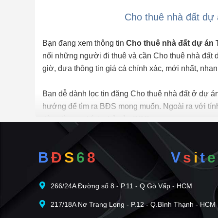
Cho thuê nhà đất dự
Bạn đang xem thông tin
Cho thuê nhà đất dự án
nối những người đi thuê và cần Cho thuê nhà đất
giờ, đưa thông tin giá cả chính xác, mới nhất, nhan
Bạn dễ dành lọc tin đăng Cho thuê nhà đất ở dự án
hướng để tìm ra BĐS mong muốn. Ngoài ra với tín
dàng tìm ra chính chủ của BĐS.
Để việc
Cho thuê nhà đất tại dự án Thủ Thiêm 
B
Đ
S
6
8
V
s
i
t
e
bds68.com.vn. Nếu bạn có bất động sản muốn cho 
tiếp cận với hàng ngàn người mỗi ngày.
266/24A Đường số 8 - P.11 - Q.Gò Vấp - HCM
217/18A Nơ Trang Long - P.12 - Q.Bình Thạnh - HCM