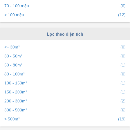
trên bds68 để tiếp cận với hàng ngàn người mỗi ngày.
70 - 100 triệu
(6)
> 100 triệu
(12)
Lọc theo diện tích
<= 30m²
(0)
30 - 50m²
(0)
50 - 80m²
(1)
80 - 100m²
(0)
100 - 150m²
(1)
150 - 200m²
(1)
200 - 300m²
(2)
300 - 500m²
(6)
> 500m²
(19)