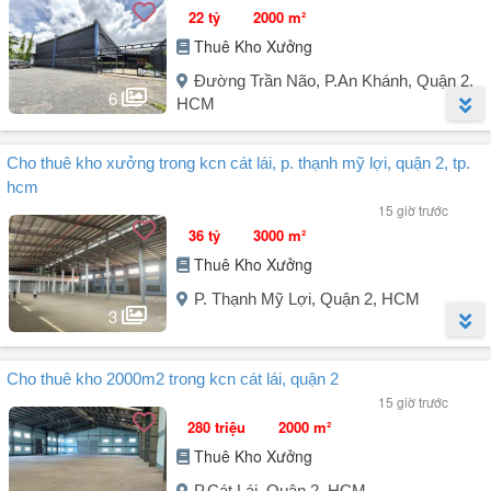
22 tỷ
2000 m²
Thuê Kho Xưởng
Đường Trần Não, P.An Khánh, Quận 2,
6
HCM
Người đăng:
Thomas
(1 tin đăng)
Cho thuê kho xưởng trong kcn cát lái, p. thạnh mỹ lợi, quận 2, tp.
Cho thuê mặt bằng kinh doanh làm kho xưởng, gara phường An
hcm
Khánh.
15 giờ trước
36 tỷ
3000 m²
+ Diện tích: 2.000m².
Thuê Kho Xưởng
+ Hiện trạng có sẵn nền và mái che.
+ Đường xe tải.
P. Thạnh Mỹ Lợi, Quận 2, HCM
+ Hợp đồng 3 năm tái ký.
3
+ Giá thuê: 110k/m²/tháng.
+ Cho thuê từ 1000m².
Người đăng:
Nguyễn Tấn Lực
(37 tin đăng)
Cho thuê kho 2000m2 trong kcn cát lái, quận 2
Cho thuê kho xưởng trong KCN Cát Lái, P. Thạnh Mỹ Lợi, Quận 2,
+ Liên hệ: .
15 giờ trước
TP. HCM.
280 triệu
2000 m²
Thuê Kho Xưởng
- Diện tích: 3000m².
P.Cát Lái, Quận 2, HCM