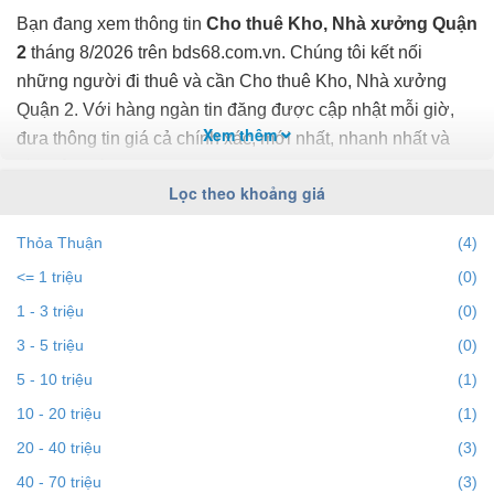
Bạn đang xem thông tin
Cho thuê Kho, Nhà xưởng Quận
2
tháng 8/2026 trên bds68.com.vn. Chúng tôi kết nối
những người đi thuê và cần Cho thuê Kho, Nhà xưởng
Quận 2. Với hàng ngàn tin đăng được cập nhật mỗi giờ,
Xem thêm
đưa thông tin giá cả chính xác, mới nhất, nhanh nhất và
đầy đủ nhất.
Lọc theo khoảng giá
Bạn dễ dành lọc tin đăng Cho thuê Kho, Nhà xưởng ở
Thỏa Thuận
(4)
Quận 2 theo địa điểm, giá, diện tích, số phòng ngủ và
<= 1 triệu
(0)
hướng để tìm ra BĐS mong muốn. Ngoài ra với tính năng
gợi ý những batdongsan liền kề cùng mức giá giúp bạn dễ
1 - 3 triệu
(0)
dàng tìm ra chính chủ của BĐS.
3 - 5 triệu
(0)
5 - 10 triệu
(1)
Để việc
Cho thuê Kho, Nhà xưởng tại Quận 2
nhanh
10 - 20 triệu
(1)
nhất và phù hợp với nhu cầu, bạn hãy truy cập vào
20 - 40 triệu
(3)
bds68.com.vn. Nếu bạn có bất động sản muốn cho thuê,
bạn có thể
40 - 70 triệu
đăng tin Cho thuê Kho, Nhà xưởng miễn phí
(3)