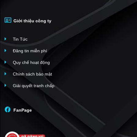
Vista Verde
(29)
One Verandah Mapletree
(29)
Giới thiệu công ty
The Estella
(28)
An Phú An Khánh
(26)
Tin Tức
Centana Thủ Thiêm
(25)
Feliz En Vista
(24)
Đăng tin miễn phí
Imperia An Phú
(22)
Quy chế hoạt động
The Global City
(22)
Chính sách bảo mật
Cantavil An Phú
(20)
Giải quyết tranh chấp
The Vista An Phú
(18)
La Astoria
(17)
Q2 Thảo Điền
(17)
FanPage
D’Lusso
(16)
De Capella
(16)
SOHO - The Global City
(15)