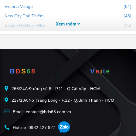
Victoria Village
(54)
New City Thủ Thiêm
(48)
Xem thêm
Saigon Mystery Villas
(45)
Lexington Residence
(41)
Lumiere Riverside
(38)
The Galleria Residence
(37)
Estella Heights
(35)
B
Đ
S
6
8
V
s
i
t
e
Sarimi Sala
(34)
The Crest Residence
(34)
266/24A Đường số 8 - P.11 - Q.Gò Vấp - HCM
Masteri An Phú
(33)
217/18A Nơ Trang Long - P.12 - Q.Bình Thạnh - HCM
Sadora Sala
(32)
Lakeview City
(32)
Email: contact@bds68.com.vn
The River Thủ Thiêm
(30)
Hotline: 0982 427 927
Sala Đại Quang Minh
(29)