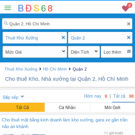
B
Đ
S
6
8
0
Thuê Kho Xưởng
Quận 2
Mức Giá
Diện Tích
Lọc thêm
Thuê Kho Xưởng
Hồ Chí Minh
Quận 2
Cho thuê Kho, Nhà xưởng tại Quận 2, Hồ Chí Minh
Hôm nay
0
|
Tất cả
30
Sắp xếp
Tất Cả
Cá Nhân
Môi Giới
Cho thuê mặt bằng kinh doanh làm kho xưởng, gara xe gần trần
não an khánh
11 giờ trước