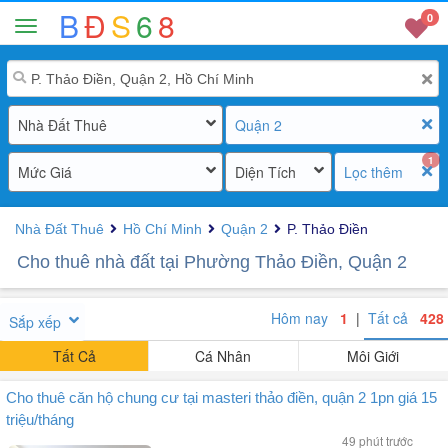
B
Đ
S
6
8
0
Nhà Đất Thuê
Quận 2
1
Mức Giá
Diện Tích
Lọc thêm
Nhà Đất Thuê
Hồ Chí Minh
Quận 2
P. Thảo Điền
Cho thuê nhà đất tại Phường Thảo Điền, Quận 2
Hôm nay
1
|
Tất cả
428
Sắp xếp
Tất Cả
Cá Nhân
Môi Giới
Cho thuê căn hộ chung cư tại masteri thảo điền, quận 2 1pn giá 15
triệu/tháng
49 phút trước