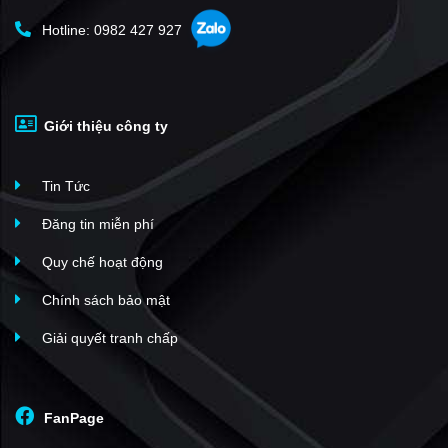
Sala Đại Quang Minh
(31)
Hotline: 0982 427 927
Lakeview City
(30)
Sadora Sala
(29)
Centana Thủ Thiêm
(26)
Giới thiệu công ty
Vista Verde
(26)
The Estella
(26)
Tin Tức
An Phú An Khánh
(25)
La Astoria
(24)
Đăng tin miễn phí
The Global City
(23)
Quy chế hoạt động
The Vista An Phú
(22)
Chính sách bảo mật
Feliz En Vista
(21)
Giải quyết tranh chấp
Imperia An Phú
(21)
D’Lusso
(20)
SOHO - The Global City
(20)
FanPage
De Capella
(19)