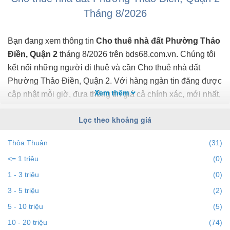
showroom,...
Tháng 8/2026
- Tập trung nhiều người nước ngoài sinh sống.
- Giá thuê: 85.000.000 đ/th.
Bạn đang xem thông tin
Cho thuê nhà đất Phường Thảo
Điền, Quận 2
tháng 8/2026 trên bds68.com.vn. Chúng tôi
Liên hệ: gặp Đặng Hùng ...
kết nối những người đi thuê và cần Cho thuê nhà đất
Phường Thảo Điền, Quận 2. Với hàng ngàn tin đăng được
Xem thêm
cập nhật mỗi giờ, đưa thông tin giá cả chính xác, mới nhất,
nhanh nhất và đầy đủ nhất.
Lọc theo khoảng giá
Bạn dễ dành lọc tin đăng Cho thuê nhà đất ở Phường
Thỏa Thuận
(31)
Thảo Điền, Quận 2 theo địa điểm, giá, diện tích, số phòng
<= 1 triệu
(0)
ngủ và hướng để tìm ra BĐS mong muốn. Ngoài ra với tính
năng gợi ý những batdongsan liền kề cùng mức giá giúp
1 - 3 triệu
(0)
bạn dễ dàng tìm ra chính chủ của BĐS.
3 - 5 triệu
(2)
5 - 10 triệu
(5)
Để việc
Cho thuê nhà đất tại Phường Thảo Điền, Quận
10 - 20 triệu
(74)
2
nhanh nhất và phù hợp với nhu cầu, bạn hãy truy cập