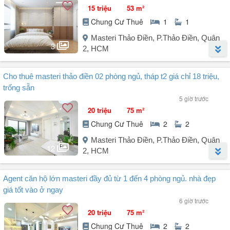
15 triệu
53 m²
Chung Cư Thuê
1
1
Masteri Thảo Điền, P.Thảo Điền, Quận
3
2, HCM
Người đăng:
LÊ MAI PHƯƠNG
(13 tin đăng)
Cho thuê masteri thảo điền 02 phòng ngủ, tháp t2 giá chỉ 18 triệu,
Cho thuê căn hộ chung cư tại Masteri 1PN Phường Thảo Điền, Quận
trống sẵn
2 - Giá: 15 triệu/tháng.
5 giờ trước
20 triệu
75 m²
- Diện tích: 53m² với 1PN, 1WC, PK, bếp, nội thất đầy đủ - Giá 15
Chung Cư Thuê
2
2
tr/tháng.
Masteri Thảo Điền, P.Thảo Điền, Quận
- Ngoài ra công ty chúng tôi đang bán và cho thuê căn hộ chung cư
12
2, HCM
cao cấp tại quận 2... Giá mềm, nhà đẹp như mơ và rất tiện ích.
Người đăng:
Tuyết Nga
(1 tin đăng)
- Tiện ích: Đầy đủ nội thất cao cấp, lầu cao, môi trường không gian
Agent căn hộ lớn masteri đầy đủ từ 1 đến 4 phòng ngủ. nhà đẹp
Cho thuê Masteri Thảo Điền, nhà đẹp lộng lẫy.
xanh trong lành yên tĩnh, an ninh ...
giá tốt vào ở ngay
Giá thuê chỉ: 18 triệu.
6 giờ trước
Layout: 2 phòng ngủ - 2 wc.
20 triệu
75 m²
Diện tích: 70m².
Chung Cư Thuê
2
2
Vị trí trung tâm, kế bên metro, Vincom, công viên.