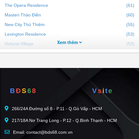
The Opera Residence
(61)
Masteri Thảo Điền
(60)
New City Thủ Thiêm
(55)
Lexington Residence
(53)
Xem thêm
Victoria Village
(53)
The Galleria Residence
(42)
Sarimi Sala
(42)
Estella Heights
(39)
One Verandah Mapletree
(37)
B
Đ
S
6
8
V
s
i
t
e
The Crest Residence
(35)
The River Thủ Thiêm
(34)
266/24A Đường số 8 - P.11 - Q.Gò Vấp - HCM
Lumiere Riverside
(33)
217/18A Nơ Trang Long - P.12 - Q.Bình Thạnh - HCM
Masteri An Phú
(31)
Saigon Mystery Villas
(31)
Email: contact@bds68.com.vn