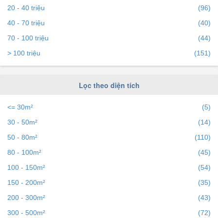
20 - 40 triệu
(96)
vào bds68.com.vn. Nếu bạn có bất động sản muốn cho
thuê, bạn có thể
40 - 70 triệu
đăng tin Cho thuê nhà đất miễn phí
trên
(40)
bds68 để tiếp cận với hàng ngàn người mỗi ngày.
70 - 100 triệu
(44)
> 100 triệu
(151)
Lọc theo diện tích
<= 30m²
(5)
30 - 50m²
(14)
50 - 80m²
(110)
80 - 100m²
(45)
100 - 150m²
(54)
150 - 200m²
(35)
200 - 300m²
(43)
300 - 500m²
(72)