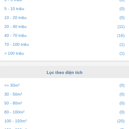
5 - 10 triệu
(0)
Để việc
Cho thuê nhà đất tại dự án The Estella
nhanh
10 - 20 triệu
(0)
nhất và phù hợp với nhu cầu, bạn hãy truy cập vào
20 - 40 triệu
(11)
bds68.com.vn. Nếu bạn có bất động sản muốn cho thuê,
bạn có thể
40 - 70 triệu
đăng tin Cho thuê nhà đất miễn phí
trên bds68
(16)
để tiếp cận với hàng ngàn người mỗi ngày.
70 - 100 triệu
(1)
> 100 triệu
(1)
Lọc theo diện tích
<= 30m²
(0)
30 - 50m²
(0)
50 - 80m²
(0)
80 - 100m²
(0)
100 - 150m²
(20)