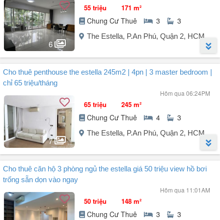
55 triệu
171 m²
Chung Cư Thuê
3
3
The Estella, P.An Phú, Quận 2, HCM
6
Người đăng:
Vong Nhoc Zdenh
(1 tin đăng)
Cho thuê penthouse the estella 245m2 | 4pn | 3 master bedroom |
Căn hộ thiết kế đầy đủ ánh sáng và gió tự nhiên, 3 PN 3 phòng tắm,
chỉ 65 triệu/tháng
phòng khách rất rộng với ban công rộng và thoáng tạo cảm giác như
Hôm qua 06:24PM
nghỉ dưỡng,
65 triệu
245 m²
Cộng đồng cư dân văn minh, đa số là chuyên gia nước ngoài.
Chung Cư Thuê
4
3
Tiện ích chuẩn resort: hồ bơi tràn, phòng gym, sân tennis, khu BBQ,
sân chơi trẻ em, công viên nội khu và an ninh 24/7.
The Estella, P.An Phú, Quận 2, HCM
Vị trí đắc địa, chỉ vài phút đến Thảo Điền, Metro tốt, Vincom Mega
7
Mall, ...
Người đăng:
Quân Estella
(11 tin đăng)
Cho thuê căn hộ 3 phòng ngủ the estella giá 50 triệu view hồ bơi
Sở hữu không gian sống đẳng cấp ngay trung tâm An Phú với căn
trống sẵn dọn vào ngay
Penthouse diện tích lớn, phù hợp cho gia đình khách hàng yêu thích
Hôm qua 11:01AM
sự riêng tư.
50 triệu
148 m²
Chung Cư Thuê
3
3
Thông tin căn hộ: