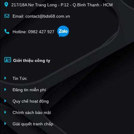
217/18A Nơ Trang Long - P.12 - Q.Bình Thạnh - HCM
Masteri An Phú
(34)
One Verandah Mapletree
(34)
Email: contact@bds68.com.vn
Sadora Sala
(32)
Hotline: 0982 427 927
Lakeview City
(32)
Vista Verde
(32)
Sala Đại Quang Minh
(31)
Giới thiệu công ty
The Estella
(29)
An Phú An Khánh
(28)
Tin Tức
Centana Thủ Thiêm
(26)
Feliz En Vista
(24)
Đăng tin miễn phí
Imperia An Phú
(22)
Quy chế hoạt động
The Global City
(22)
Chính sách bảo mật
Cantavil An Phú
(22)
Giải quyết tranh chấp
De Capella
(19)