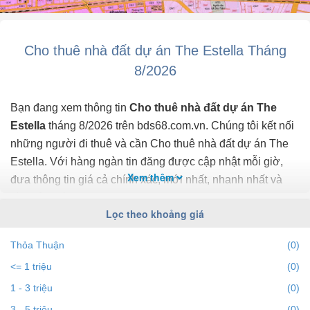
quản lý.
Liên hệ em Quân để xem nhà ngay: Mr.Quan
Cho thuê nhà đất dự án The Estella Tháng
8/2026
Bạn đang xem thông tin
Cho thuê nhà đất dự án The
Estella
tháng 8/2026 trên bds68.com.vn. Chúng tôi kết nối
những người đi thuê và cần Cho thuê nhà đất dự án The
Estella. Với hàng ngàn tin đăng được cập nhật mỗi giờ,
Xem thêm
đưa thông tin giá cả chính xác, mới nhất, nhanh nhất và
đầy đủ nhất.
Lọc theo khoảng giá
Bạn dễ dành lọc tin đăng Cho thuê nhà đất ở dự án The
Thỏa Thuận
(0)
Estella theo địa điểm, giá, diện tích, số phòng ngủ và
<= 1 triệu
(0)
hướng để tìm ra BĐS mong muốn. Ngoài ra với tính năng
gợi ý những batdongsan liền kề cùng mức giá giúp bạn dễ
1 - 3 triệu
(0)
dàng tìm ra chính chủ của BĐS.
3 - 5 triệu
(0)