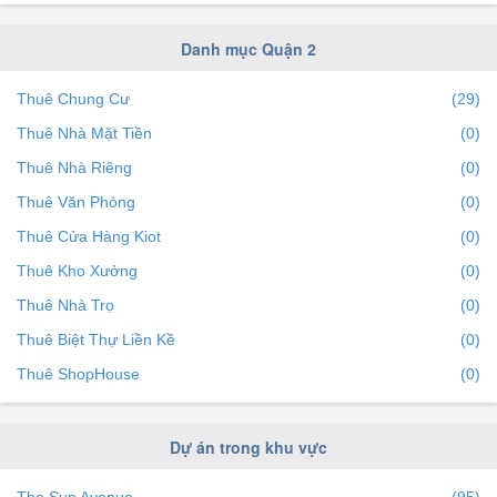
Phường Bình Trưng Đông
(0)
Phường Bình Khánh
(0)
Danh mục Quận 2
Phường Bình An
(0)
Thuê Chung Cư
(29)
Thuê Nhà Mặt Tiền
(0)
Thuê Nhà Riêng
(0)
Thuê Văn Phòng
(0)
Thuê Cửa Hàng Kiot
(0)
Thuê Kho Xưởng
(0)
Thuê Nhà Trọ
(0)
Thuê Biệt Thự Liền Kề
(0)
Thuê ShopHouse
(0)
Dự án trong khu vực