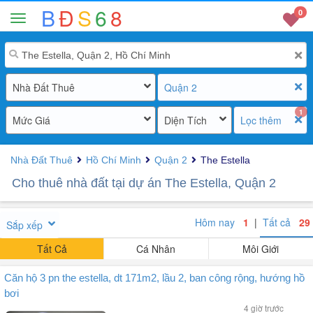
B
Đ
S
6
8
0
Nhà Đất Thuê
Quận 2
1
Mức Giá
Diện Tích
Lọc thêm
Nhà Đất Thuê
Hồ Chí Minh
Quận 2
The Estella
Cho thuê nhà đất tại dự án The Estella, Quận 2
Hôm nay
1
|
Tất cả
29
Sắp xếp
Tất Cả
Cá Nhân
Môi Giới
Căn hộ 3 pn the estella, dt 171m2, lầu 2, ban công rộng, hướng hồ
bơi
4 giờ trước