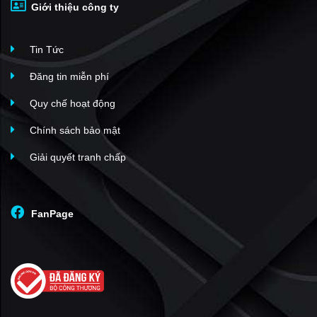
Giới thiệu công ty
Alumi - Alluvia City
(11)
Biệt thự Mimosa - Ecopark
(11)
Tin Tức
Masteri Grand Coast
(10)
Sol Forest Ecopark
(10)
Đăng tin miễn phí
Masteri Era Landmark
(8)
Quy chế hoạt động
Vaquarius Văn Giang
(8)
Chính sách bảo mật
Khu đô thị Lạc Hồng Phúc
(8)
Giải quyết tranh chấp
Masteri Trinity Square
(7)
The Landmark Ecopark
(6)
Trust City Văn Giang
(5)
FanPage
Mega Grand World Hà Nội
(5)
KĐT Hòa Phát Phố Nối
(5)
The Gateway City
(5)
Lumiere Wellspring
(4)
Khu nhà ở Phúc Thành
(4)