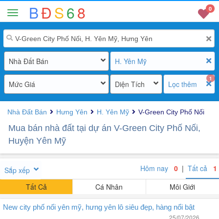
B
Đ
S
6
8
0
Nhà Đất Bán
H. Yên Mỹ
1
Mức Giá
Diện Tích
Lọc thêm
Nhà Đất Bán
Hưng Yên
H. Yên Mỹ
V-Green City Phố Nối
Mua bán nhà đất tại dự án V-Green City Phố Nối,
Huyện Yên Mỹ
Hôm nay
0
|
Tất cả
1
Sắp xếp
Tất Cả
Cá Nhân
Môi Giới
New city phố nối yên mỹ, hưng yên lô siêu đẹp, hàng nổi bật
25/07/2026