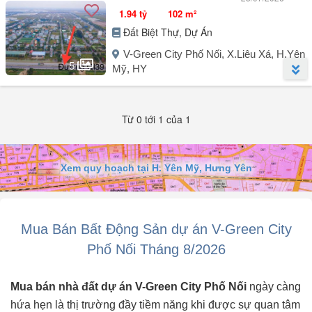
1.94 tỷ
102 m²
Đất Biệt Thự, Dự Án
V-Green City Phố Nối, X.Liêu Xá, H.Yên
5
Mỹ, HY
Người đăng:
Nguyễn Khánh Huyền
(2 tin đăng)
Từ 0 tới 1 của 1
- Tôi cần bán lô đất shophouse mặt hồ 102m² tại khu đô thị New City
Phố Nối Hưng Yên.
- Mặt tiền rộng 6m, dài 17m.
- Phù hợp đầu tư lâu dài.
Xem quy hoạch tại H. Yên Mỹ, Hưng Yên
- Bán cắt lỗ nên quý khách quan tâm thì gọi cho tôi.
Mua Bán Bất Động Sản dự án V-Green City
Phố Nối Tháng 8/2026
Mua bán nhà đất dự án V-Green City Phố Nối
ngày càng
hứa hẹn là thị trường đầy tiềm năng khi được sự quan tâm