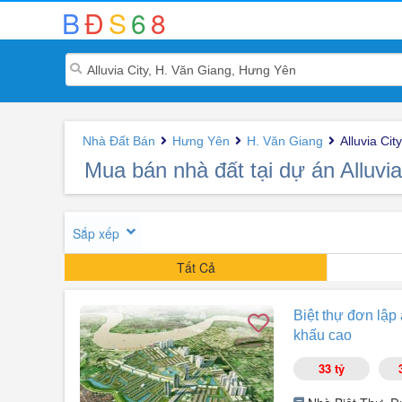
B
Đ
S
6
8
Nhà Đất Bán
Hưng Yên
H. Văn Giang
Alluvia City
Mua bán nhà đất tại dự án Alluvi
Sắp xếp
Tất Cả
Biệt thự đơn lập 
khấu cao
33 tỷ