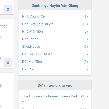
Xã Vĩnh Khúc
(0)
Danh mục Huyện Văn Giang
Xã Thắng Lợi
(0)
Nhà Chung Cư
(1)
tặng,
Nhà Biệt Thự Dự Án
(16)
 tốt
Nhà Mặt Tiền
(0)
6
Nhà Riêng
(0)
hệ
ShopHouse
(0)
Đất Biệt Thự Dự Án
(0)
s
Đất Mặt Tiền
(0)
Đất Riêng
(0)
6
Dự án trong khu vực
 thiên
i toán
The Empire - Vinhomes Ocean Park
(215)
2
s