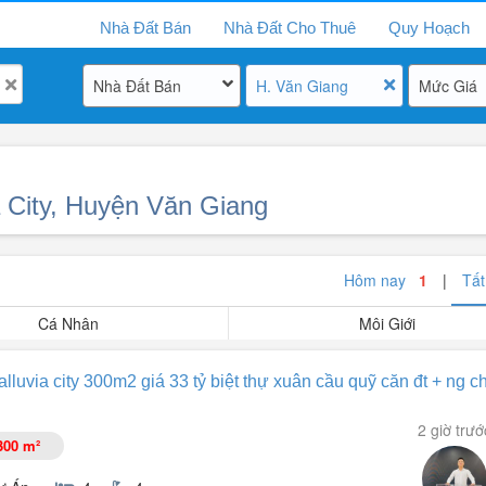
Nhà Đất Bán
Nhà Đất Cho Thuê
Quy Hoạch
Nhà Đất Bán
H. Văn Giang
Mức Giá
a City, Huyện Văn Giang
Hôm nay
1
|
Tấ
Cá Nhân
Môi Giới
alluvia city 300m2 giá 33 tỷ biệt thự xuân cầu quỹ căn đt + ng ch
2 giờ trướ
300 m²