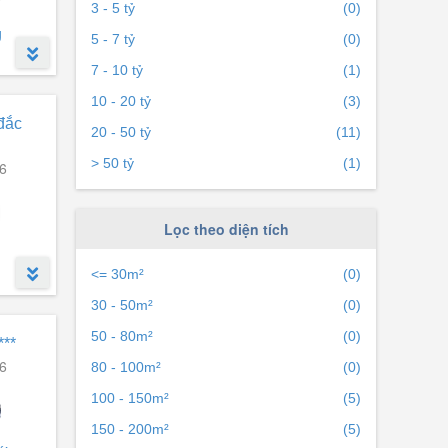
3 - 5 tỷ
(0)
g
5 - 7 tỷ
(0)
7 - 10 tỷ
(1)
10 - 20 tỷ
(3)
đắc
20 - 50 tỷ
(11)
hư một
> 50 tỷ
(1)
6
es,
Lọc theo diện tích
<= 30m²
(0)
30 - 50m²
(0)
50 - 80m²
(0)
***
6
80 - 100m²
(0)
100 - 150m²
(5)
150 - 200m²
(5)