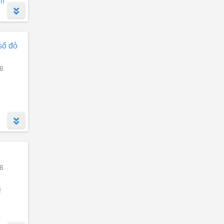
ôn
Sol Forest Ecopark
(14)
Masteri Grand Coast
(12)
Biệt thự Mimosa - Ecopark
(11)
sổ đỏ
h sầm
Alumi - Alluvia City
(11)
6
Masteri Era Landmark
(10)
Lumiere Wellspring
(9)
Vaquarius Văn Giang
(8)
Masteri Trinity Square
(8)
The Landmark Ecopark
(5)
Trust City Văn Giang
(5)
Mega Grand World Hà Nội
(5)
6
Thủy Tiên Sky Villas - Ecopark
(2)
Dragon Park Văn Giang
(1)
Sago Palm Garden
(1)
cấp.