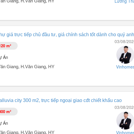
Lương Th
t.Văn Giang, H.Văn Giang, HY
oảng 10,5 tỷ ban đầu, ân hạn gốc và lãi suất.
ng Hồng.
thự giá trực tiếp chủ đầu tư, giá chính sách tốt dành cho quý anh
i Hà Nội!
03/08/202
120 m²
iền kề & Biệt thự đảo, view hồ, vị trí siêu đẹp.
ự Án
Vinhome
t.Văn Giang, H.Văn Giang, HY
a Xuân Cầu Văn Giang, Hưng Yên.
alluvia city 300 m2, trực tiếp ngoại giao cđt chiết khấu cao
03/08/202
 Giang có vị trí tự nhiên nằm ngoài đê sông Hồng, tận hưởng cảnh quan
300 m²
y, dự án sẽ từng bước triển khai khá thận trọng, và tính toán nhiều bà
ự Án
Vinhome
t.Văn Giang, H.Văn Giang, HY