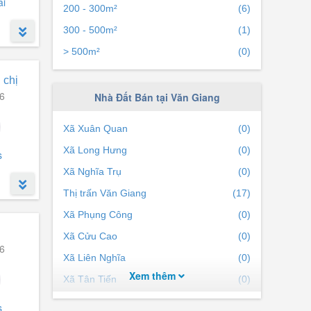
ái
200 - 300m²
(6)
300 - 500m²
(1)
> 500m²
(0)
 chị
6
Nhà Đất Bán tại Văn Giang
Xã Xuân Quan
(0)
Xã Long Hưng
(0)
s
Xã Nghĩa Trụ
(0)
Thị trấn Văn Giang
(17)
Xã Phụng Công
(0)
Xã Cửu Cao
(0)
6
 thiên
Xã Liên Nghĩa
(0)
i toán
Xem thêm
Xã Tân Tiến
(0)
Xã Mễ Sở
(0)
s