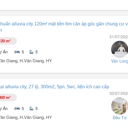
ng di sản.
 chuẩn alluvia city 120m² mặt tiền 6m căn áp góc gần chung cư 
ự nhiên dẫn về từng căn, bể bơi riêng
n
hái ven sông Hồng. Có bến du thuyền riêng
31/07/202
âm phố cổ, sân vận động Hùng Vương, sân vận động PVF, Vinhomes
120 m²
ự Án
5
5
Văn Lon
t.Văn Giang, H.Văn Giang, HY
ại alluvia city, 27 tỷ, 300m2, 5pn, 5wc, tiện ích cao cấp
 tăng giá (Liền Kề view hồ Alluvia) hàng hiếm Alluvia.
30/07/202
300 m²
ự Án
5
5
 và hồ khoáng nóng tự nhiên. Mặt đường 15m² thoải mái đỗ xe.
Đầu Tư
t.Văn Giang, H.Văn Giang, HY