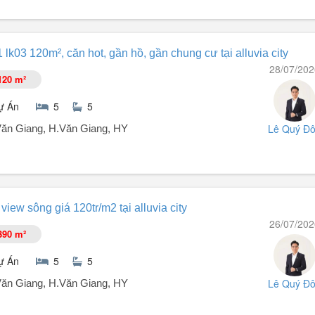
ng)
 Hưng Yên là một biệt thự liền kề nổi bật trong khu đô thị Alluvia City,
 lk03 120m², căn hot, gần hồ, gần chung cư tại alluvia city
g trọng, bao gồm 5 phòng ngủ, 5 phòng tắm, phù hợp cho gia đình lớn. 
28/07/202
, nội thất hiện đại với điều hòa, tủ lạnh và nhiều tiện nghi khác. Phon
120 m²
ự Án
5
5
Lê Quý Đ
t.Văn Giang, H.Văn Giang, HY
ư tại Alluvia City.
iew sông giá 120tr/m2 tại alluvia city
goài phủ đá sang trọng.
26/07/202
390 m²
 4ha.
nóng onsen độc bản nhất tại dự án.
ự Án
5
5
Lê Quý Đ
t.Văn Giang, H.Văn Giang, HY