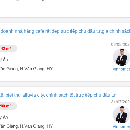
n Giang, Hưng Yên. Theo giá bán niêm yết Chủ Đầu Tư, chính sách quà 
doanh nhà hàng cafe rất đẹp trực tiếp chủ đầu tư,giá chính sách
03/08/202
142 m²
 ngoài, có lỗ chờ thang máy, thang bộ, bên ngoài phủ đá theo công ng
ự Án
Vinhome
t.Văn Giang, H.Văn Giang, HY
a Xuân Cầu Văn Giang, Hưng Yên.
kề, biệt thự alluvia city, chính sách tốt trực tiếp chủ đầu tư
31/07/202
 Giang có vị trí tự nhiên nằm ngoài đê sông Hồng, tận hưởng cảnh quan
200 m²
y, dự án sẽ từng bước triển khai khá thận trọng, và tính toán nhiều bà
ự Án
Vinhome
t.Văn Giang, H.Văn Giang, HY