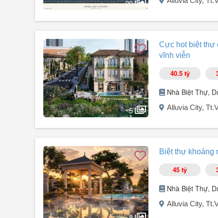
Alluvia City, T
20
Người đăng:
Lê Quý Đôn
(4 tin đăng)
Căn song lập xẻ khe hàng hiếm A2 - BT08 gần phố đi bộ, c
Cực hot biệt thự
Vị trí lô xẻ khe, số lượng xẻ khe cực ít, đối diện phố đi
vĩnh viễn
uất, vui nhộn, kinh doanh.
40.5 tỷ
Diện tích: 200m², xây 4 tầng, 320m² xây dựng, bề ngoài
Hình thức: Sổ lâu dài.
Nhà Biệt Thự, D
Thanh toán ngay chỉ ...
Alluvia City, T
5
Người đăng:
Hoàng Thu Hiền
(1 tin đăng)
Giá chỉ 135 triệu/m² - Tiềm năng tăng giá mạnh khi hạ t
Biệt thự khoáng 
Vị trí đắc địa:
45 tỷ
Mặt đường Vành Đai 3.5 chân cầu Ngọc Hồi.
25 phút tới Hồ Gươm.
Nhà Biệt Thự, D
Liền kề Ecopark & Vinhomes Ocean Park 2, Vinhomes O
Alluvia City, T
Tiện ích cao cấp: Sân golf, công viên ven sông, trung t
8