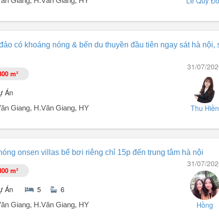
Lê Quý Đ
t.Văn Giang, H.Văn Giang, HY
ông viên, chung cư tại Alluvia City.
 đảo có khoáng nóng & bến du thuyền đầu tiên ngay sát hà nội, 
 bộ, chung cư, công viên, trung tâm thương mại, phù hợp cho khách thíc
31/07/202
300 m²
 phủ đá sang trọng tương đương 1.1 tỷ đồng.
ự Án
Thu Hiền
t.Văn Giang, H.Văn Giang, HY
ầng bứt phá (cầu Ngọc Hồi, Vành Đai 3.5).
nóng onsen villas bể bơi riêng chỉ 15p đến trung tâm hà nội
31/07/202
300 m²
ự Án
5
6
cean Park 3.
Hồng
t.Văn Giang, H.Văn Giang, HY
âm trị liệu khoáng nóng, khách sạn Onsen 5 sao, TTTM, trường học liên 