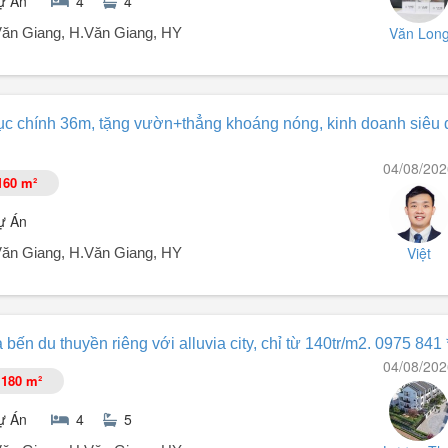
ự Án
4
4
Văn Lon
t.Văn Giang, H.Văn Giang, HY
rục chính 36m, tặng vườn+thẳng khoáng nóng, kinh doanh siêu 
25 này em nằm ngay bên bờ sông Hồng thơ mộng... Được mong đợi n
04/08/202
 đai, cầu đường. Rất lớn. Là nơi quy tụ của các chủ đầu tư lớn (Vinhom
160 m²
ự Án
Việt
t.Văn Giang, H.Văn Giang, HY
uvia City một căn siêu đẹp.
ến du thuyền riêng với alluvia city, chỉ từ 140tr/m2. 0975 841 
04/08/202
180 m²
ự Án
4
5