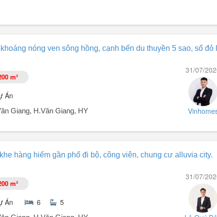
n Giang, Hưng Yên. Theo giá bán niêm yết Chủ Đầu Tư, chính sách quà 
 khoáng nóng ven sông hồng, cạnh bến du thuyền 5 sao, sổ đỏ 
31/07/202
200 m²
 ngoài, có lỗ chờ thang máy, thang bộ, bên ngoài phủ đá theo công ng
ự Án
Vinhome
t.Văn Giang, H.Văn Giang, HY
a Xuân Cầu Văn Giang, Hưng Yên.
khe hàng hiếm gần phố đi bộ, công viên, chung cư alluvia city.
 Giang có vị trí tự nhiên nằm ngoài đê sông Hồng, tận hưởng cảnh quan
31/07/202
y, dự án sẽ từng bước triển khai khá thận trọng, và tính toán nhiều bà
200 m²
ự Án
6
5