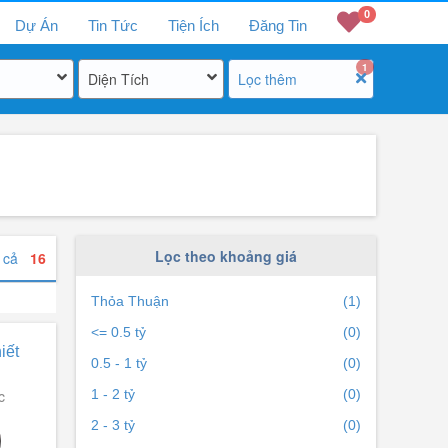
0
Dự Án
Tin Tức
Tiện Ích
Đăng Tin
1
Diện Tích
Lọc thêm
Lọc theo khoảng giá
t cả
16
Thỏa Thuận
(1)
<= 0.5 tỷ
(0)
iết
0.5 - 1 tỷ
(0)
c
1 - 2 tỷ
(0)
2 - 3 tỷ
(0)