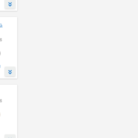
LUMIÈRE Ocean Crest
(1)
The Fullton
(32)
New City Phố Nối
(20)
và
Sông Hồng Diamond City
(9)
Phố Nối House
(9)
6
Khu đô thị Lạc Hồng Phúc
(6)
The Gateway City
(4)
g
Atera Central
(4)
KĐT Hòa Phát Phố Nối
(3)
Khu nhà ở Phúc Thành
(3)
Legacy 89
(2)
6
Khu đô thị Sơn Nam
(2)
Economy City
(2)
KĐT Yên Sơn
(1)
Happy Home Phố Hiến
(1)