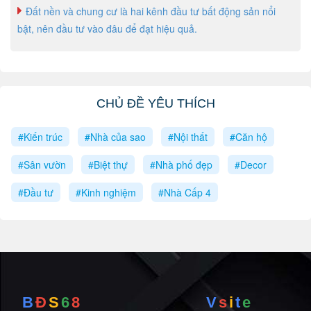
Đất nền và chung cư là hai kênh đầu tư bất động sản nổi
bật, nên đầu tư vào đâu để đạt hiệu quả.
CHỦ ĐỀ YÊU THÍCH
#Kiến trúc
#Nhà của sao
#Nội thất
#Căn hộ
#Sân vườn
#Biệt thự
#Nhà phố đẹp
#Decor
#Đầu tư
#Kinh nghiệm
#Nhà Cấp 4
B
Đ
S
6
8
V
s
i
t
e