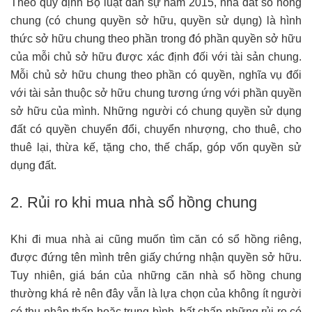
Theo quy định Bộ luật dân sự năm 2015, nhà đất sổ hồng
chung (có chung quyền sở hữu, quyền sử dụng) là hình
thức sở hữu chung theo phần trong đó phần quyền sở hữu
của mỗi chủ sở hữu được xác định đối với tài sản chung.
Mỗi chủ sở hữu chung theo phần có quyền, nghĩa vụ đối
với tài sản thuộc sở hữu chung tương ứng với phần quyền
sở hữu của mình. Những người có chung quyền sử dụng
đất có quyền chuyển đổi, chuyển nhượng, cho thuê, cho
thuê lại, thừa kế, tặng cho, thế chấp, góp vốn quyền sử
dụng đất.
2. Rủi ro khi mua nhà sổ hồng chung
Khi đi mua nhà ai cũng muốn tìm căn có sổ hồng riêng,
được đứng tên mình trên giấy chứng nhận quyền sở hữu.
Tuy nhiên, giá bán của những căn nhà sổ hồng chung
thường khá rẻ nên đây vẫn là lựa chọn của không ít người
có thu nhập thấp hoặc trung bình, bất chấp những rủi ro có