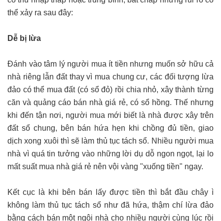
thể xảy ra sau đây:
Dễ bị lừa
Đánh vào tâm lý người mua ít tiền nhưng muốn sở hữu cả
nhà riêng lẫn đất thay vì mua chung cư, các đối tượng lừa
đảo có thể mua đất (có sổ đỏ) rồi chia nhỏ, xây thành từng
căn và quảng cáo bán nhà giá rẻ, có sổ hồng. Thế nhưng
khi đến tận nơi, người mua mới biết là nhà được xây trên
đất sổ chung, bên bán hứa hẹn khi chồng đủ tiền, giao
dịch xong xuôi thì sẽ làm thủ tục tách sổ. Nhiều người mua
nhà vì quá tin tưởng vào những lời dụ dỗ ngon ngọt, lại lo
mất suất mua nhà giá rẻ nên vội vàng "xuống tiền" ngay.
Kết cục là khi bên bán lấy được tiền thì bắt đầu chây ì
không làm thủ tục tách sổ như đã hứa, thậm chí lừa đảo
bằng cách bán một ngôi nhà cho nhiều người cùng lúc rồi