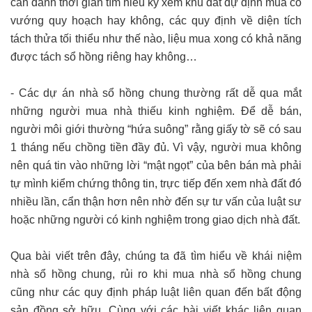
cần dành thời gian tìm hiểu kỹ xem khu đất dự định mua có
vướng quy hoạch hay không, các quy định về diện tích
tách thửa tối thiểu như thế nào, liệu mua xong có khả năng
được tách sổ hồng riêng hay không…
- Các dự án nhà sổ hồng chung thường rất dễ qua mắt
những người mua nhà thiếu kinh nghiệm. Để dễ bán,
người môi giới thường “hứa suông” rằng giấy tờ sẽ có sau
1 tháng nếu chồng tiền đầy đủ. Vì vậy, người mua không
nên quá tin vào những lời “mật ngọt” của bên bán mà phải
tự mình kiểm chứng thông tin, trực tiếp đến xem nhà đất đó
nhiều lần, cẩn thận hơn nên nhờ đến sự tư vấn của luật sư
hoặc những người có kinh nghiệm trong giao dịch nhà đất.
Qua bài viết trên đây, chúng ta đã tìm hiểu về khái niệm
nhà sổ hồng chung, rủi ro khi mua nhà sổ hồng chung
cũng như các quy định pháp luật liên quan đến bất động
sản đồng sở hữu. Cùng với các bài viết khác liên quan