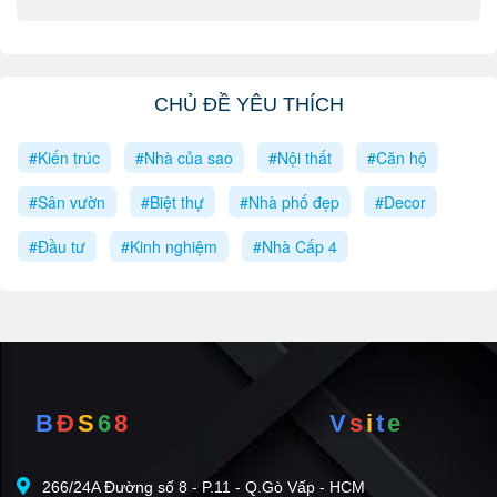
CHỦ ĐỀ YÊU THÍCH
#Kiến trúc
#Nhà của sao
#Nội thất
#Căn hộ
#Sân vườn
#Biệt thự
#Nhà phố đẹp
#Decor
#Đầu tư
#Kinh nghiệm
#Nhà Cấp 4
B
Đ
S
6
8
V
s
i
t
e
266/24A Đường số 8 - P.11 - Q.Gò Vấp - HCM