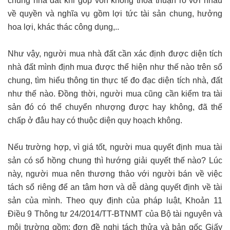
chung nhà đất khi góp vốn không thỏa thuận rõ với nhau
về quyền và nghĩa vụ gồm lợi tức tài sản chung, hưởng
hoa lợi, khác thác công dụng,..
Như vậy, người mua nhà đất cần xác định được diện tích
nhà đất mình định mua được thể hiện như thế nào trên sổ
chung, tìm hiểu thông tin thực tế đo đạc diện tích nhà, đất
như thế nào. Đồng thời, người mua cũng cần kiểm tra tài
sản đó có thể chuyển nhượng được hay không, đã thế
chấp ở đâu hay có thuộc diện quy hoạch không.
Nếu trường hợp, vì giá tốt, người mua quyết định mua tài
sản có sổ hồng chung thì hướng giải quyết thế nào? Lúc
này, người mua nên thương thảo với người bán về việc
tách sổ riêng để an tâm hơn và dễ dàng quyết định về tài
sản của mình. Theo quy định của pháp luật, Khoản 11
Điều 9 Thông tư 24/2014/TT-BTNMT của Bộ tài nguyên và
môi trường gồm: đơn đề nghị tách thửa và bản gốc Giấy