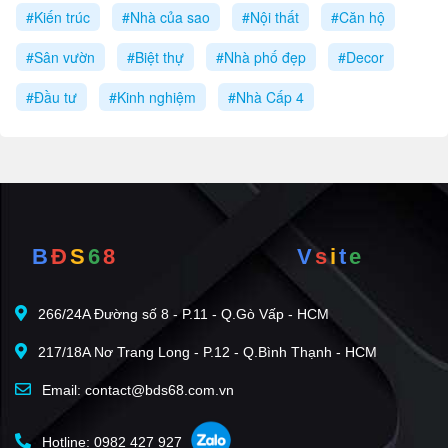
#Kiến trúc
#Nhà của sao
#Nội thất
#Căn hộ
#Sân vườn
#Biệt thự
#Nhà phố đẹp
#Decor
#Đầu tư
#Kinh nghiệm
#Nhà Cấp 4
B
Đ
S
6
8
V
s
i
t
e
266/24A Đường số 8 - P.11 - Q.Gò Vấp - HCM
217/18A Nơ Trang Long - P.12 - Q.Bình Thạnh - HCM
Email: contact@bds68.com.vn
Hotline: 0982 427 927