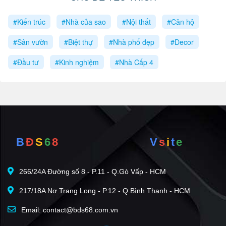
#Kiến trúc
#Nhà của sao
#Nội thất
#Căn hộ
#Sân vườn
#Biệt thự
#Nhà phố đẹp
#Decor
#Đầu tư
#Kinh nghiệm
#Nhà Cấp 4
B
Đ
S
6
8
V
s
i
t
e
266/24A Đường số 8 - P.11 - Q.Gò Vấp - HCM
217/18A Nơ Trang Long - P.12 - Q.Bình Thạnh - HCM
Email: contact@bds68.com.vn