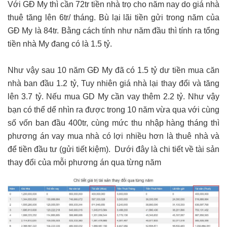
Với GĐ My thì cần 72tr tiền nhà trọ cho năm nay do giá nhà
thuê tăng lên 6tr/ tháng. Bù lại lãi tiền gửi trong năm của
GĐ My là 84tr. Bằng cách tính như năm đầu thì tính ra tổng
tiền nhà My đang có là 1.5 tỷ.
Như vậy sau 10 năm GĐ My đã có 1.5 tỷ dư tiền mua căn
nhà ban đầu 1.2 tỷ, Tuy nhiên giá nhà lại thay đổi và tăng
lên 3.7 tỷ. Nếu mua GD My cần vay thêm 2.2 tỷ. Như vậy
bạn có thể dể nhìn ra được trong 10 năm vừa qua với cùng
số vốn ban đầu 400tr, cùng mức thu nhập hàng tháng thì
phương án vay mua nhà có lợi nhiều hơn là thuê nhà và
để tiền đầu tư (gửi tiết kiệm). Dưới đây là chi tiết về tài sản
thay đổi của mỗi phương án qua từng năm