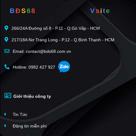
B
Đ
S
6
8
V
s
i
t
e
266/24A Đường số 8 - P.11 - Q.Gò Vấp - HCM
217/18A Nơ Trang Long - P.12 - Q.Bình Thạnh - HCM
Email: contact@bds68.com.vn
Hotline: 0982 427 927
Giới thiệu công ty
Tin Tức
Đăng tin miễn phí