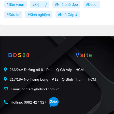
#Sân vườn
#Biệt thự
#Nhà phố đẹp
#Decor
#Đầu tư
#Kinh nghiệm
#Nhà Cấp 4
B
Đ
S
6
8
V
s
i
t
e
266/24A Đường số 8 - P.11 - Q.Gò Vấp - HCM
217/18A Nơ Trang Long - P.12 - Q.Bình Thạnh - HCM
Email: contact@bds68.com.vn
Hotline: 0982 427 927