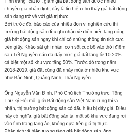
Tình trạng "cắt lỗ", giảm giá bất động sản được nhiều
chuyên gia nhận định, đây là tín hiệu cho thấy giá bất động
sản đang trở về với giá trị thực.
Bởi trước đó, báo cáo của nhiều đơn vị nghiên cứu thị
trường bất động sản đều ghi nhận về diễn biến tăng nóng
giá bất động sản ngay khi chỉ có những thông tin tích cực
trên giấy. Khảo sát ghi nhận, cơn sốt cục bộ vào thời điểm
sau Tết Nguyên đán đã đẩy mức giá đất tăng từ 10-20%,
cá biệt một số khu vực tăng 50%. Trước đó trong năm
2018-2019, giá đất cũng đã nhảy múa ở nhiều khu vực
như Bắc Ninh, Quảng Ninh, Thái Nguyên…
Ông Nguyễn Văn Đính, Phó Chủ tịch Thường trực, Tổng
Thư ký Hội môi giới Bất động sản Việt Nam cũng thừa
nhận, thị trường bất động sản có dấu hiệu bị đẩy giá. Điều
này có nghĩa, giá bất động sản tại một số khu vực đang rơi
vào tình trạng tăng ảo, không dựa trên giá trị thực.
Phân tích về hiện tượng tăng giá bất động sản, ông