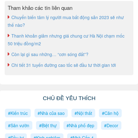
Tham khảo các tin liên quan
Chuyển biến tâm lý người mua bất động sản 2023 sẽ như
thế nào?
Thanh khoản giảm nhưng giá chung cư Hà Nội chạm mốc
50 triệu đồng/m2
Còn lại gì sau những… “cơn sóng đất”?
Chi tiết 31 tuyến đường cao tốc sẽ đầu tư thời gian tới
CHỦ ĐỀ YÊU THÍCH
#Kiến trúc
#Nhà của sao
#Nội thất
#Căn hộ
#Sân vườn
#Biệt thự
#Nhà phố đẹp
#Decor
#Đầu tư
#Kinh nghiệm
#Nhà Cấp 4