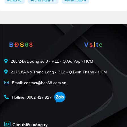
B
Đ
S
6
8
V
s
i
t
e
266/24A Đường số 8 - P.11 - Q.Gò Vấp - HCM
217/18A Nơ Trang Long - P.12 - Q.Bình Thạnh - HCM
Email: contact@bds68.com.vn
Hotline: 0982 427 927
Giới thiệu công ty