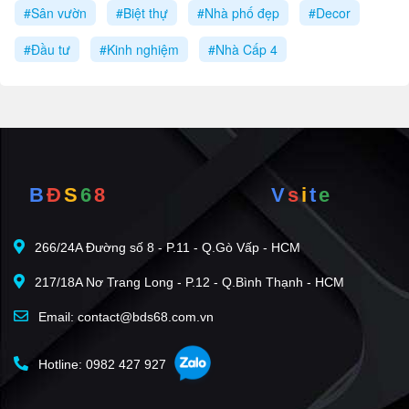
#Sân vườn
#Biệt thự
#Nhà phố đẹp
#Decor
#Đầu tư
#Kinh nghiệm
#Nhà Cấp 4
B
Đ
S
6
8
V
s
i
t
e
266/24A Đường số 8 - P.11 - Q.Gò Vấp - HCM
217/18A Nơ Trang Long - P.12 - Q.Bình Thạnh - HCM
Email: contact@bds68.com.vn
Hotline: 0982 427 927