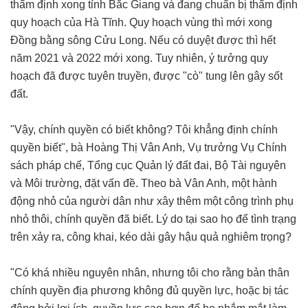
thẩm định xong tỉnh Bắc Giang và đang chuẩn bị thẩm định
quy hoạch của Hà Tĩnh. Quy hoạch vùng thì mới xong
Đồng bằng sông Cửu Long. Nếu có duyệt được thì hết
năm 2021 và 2022 mới xong. Tuy nhiên, ý tưởng quy
hoạch đã được tuyên truyền, được "cò" tung lên gây sốt
đất.
"Vậy, chính quyền có biết không? Tôi khẳng định chính
quyền biết", bà Hoàng Thị Vân Anh, Vụ trưởng Vụ Chính
sách pháp chế, Tổng cục Quản lý đất đai, Bộ Tài nguyên
và Môi trường, đặt vấn đề. Theo bà Vân Anh, một hành
động nhỏ của người dân như xây thêm một công trình phụ
nhỏ thôi, chính quyền đã biết. Lý do tại sao họ để tình trạng
trên xảy ra, công khai, kéo dài gây hậu quả nghiêm trọng?
"Có khá nhiều nguyên nhân, nhưng tôi cho rằng bản thân
chính quyền địa phương không đủ quyền lực, hoặc bị tác