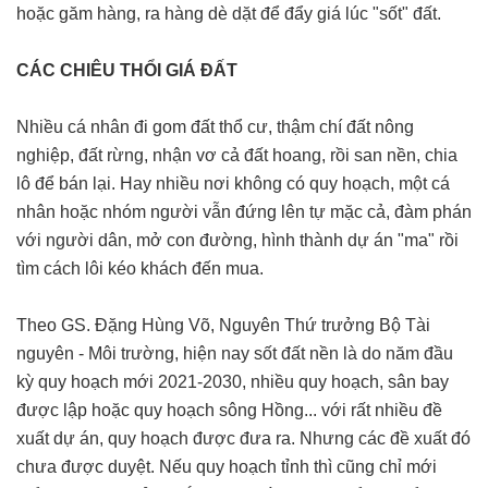
hoặc găm hàng, ra hàng dè dặt để đẩy giá lúc "sốt" đất.
CÁC CHIÊU THỔI GIÁ ĐẤT
Nhiều cá nhân đi gom đất thổ cư, thậm chí đất nông
nghiệp, đất rừng, nhận vơ cả đất hoang, rồi san nền, chia
lô để bán lại. Hay nhiều nơi không có quy hoạch, một cá
nhân hoặc nhóm người vẫn đứng lên tự mặc cả, đàm phán
với người dân, mở con đường, hình thành dự án "ma" rồi
tìm cách lôi kéo khách đến mua.
Theo GS. Đặng Hùng Võ, Nguyên Thứ trưởng Bộ Tài
nguyên - Môi trường, hiện nay sốt đất nền là do năm đầu
kỳ quy hoạch mới 2021-2030, nhiều quy hoạch, sân bay
được lập hoặc quy hoạch sông Hồng... với rất nhiều đề
xuất dự án, quy hoạch được đưa ra. Nhưng các đề xuất đó
chưa được duyệt. Nếu quy hoạch tỉnh thì cũng chỉ mới