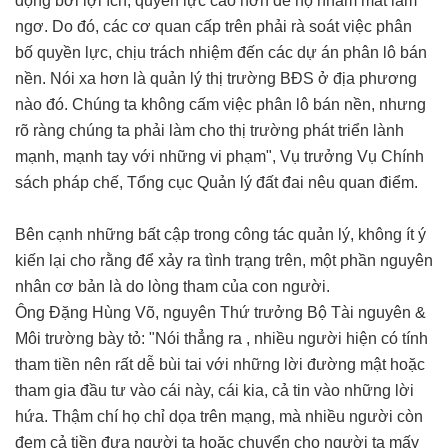
động bởi lợi ích, quyền lực cao hơn để họ nhắm mắt làm
ngơ. Do đó, các cơ quan cấp trên phải rà soát việc phân
bố quyền lực, chịu trách nhiệm đến các dự án phân lô bán
nền. Nói xa hơn là quản lý thị trường BĐS ở địa phương
nào đó. Chúng ta không cấm việc phân lô bán nền, nhưng
rõ ràng chúng ta phải làm cho thị trường phát triển lành
mạnh, mạnh tay với những vi phạm", Vụ trưởng Vụ Chính
sách pháp chế, Tổng cục Quản lý đất đai nêu quan điểm.
Bên cạnh những bất cập trong công tác quản lý, không ít ý
kiến lại cho rằng để xảy ra tình trạng trên, một phần nguyên
nhân cơ bản là do lòng tham của con người.
Ông Đặng Hùng Võ, nguyên Thứ trưởng Bộ Tài nguyên &
Môi trường bày tỏ: "Nói thẳng ra , nhiều người hiện có tính
tham tiền nên rất dễ bùi tai với những lời đường mật hoặc
tham gia đầu tư vào cái này, cái kia, cả tin vào những lời
hứa. Thậm chí họ chỉ dọa trên mạng, mà nhiều người còn
đem cả tiền đưa người ta hoặc chuyển cho người ta mấy