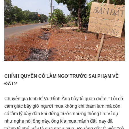
CHÍNH QUYỀN CÓ LÀM NGƠ TRƯỚC SAI PHẠM VỀ
ĐẤT?
Chuyên gia kinh tế Vũ Đình Ánh bày tỏ quan điểm: "Tôi có
cảm giác bây giờ người mua không chỉ tham lam mà còn
có tâm lý bầy đàn khi đứng trước những thông tin. Ví dụ
như nghe nói ông này, ông kia mua mảnh đất, nay đã
thành tỷ phú, vậy là đua nhau mua. Rõ ràng đây là việc "cò