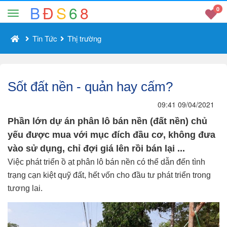
B
Đ
S
6
8
0
Tin Tức
Thị trường
Sốt đất nền - quản hay cấm?
09:41 09/04/2021
Phần lớn dự án phân lô bán nền (đất nền) chủ
yếu được mua với mục đích đầu cơ, không đưa
vào sử dụng, chỉ đợi giá lên rồi bán lại ...
Việc phát triển ồ ạt phân lô bán nền có thể dẫn đến tình
trạng cạn kiệt quỹ đất, hết vốn cho đầu tư phát triển trong
tương lai.