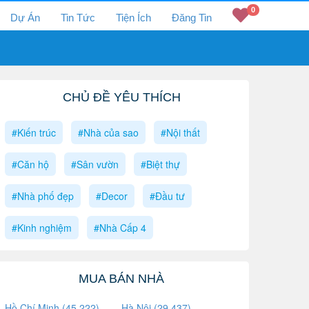
0
Dự Án
Tin Tức
Tiện Ích
Đăng Tin
CHỦ ĐỀ YÊU THÍCH
#Kiến trúc
#Nhà của sao
#Nội thất
#Căn hộ
#Sân vườn
#Biệt thự
#Nhà phố đẹp
#Decor
#Đầu tư
#Kinh nghiệm
#Nhà Cấp 4
MUA BÁN NHÀ
Hồ Chí Minh (45,222)
Hà Nội (29,437)