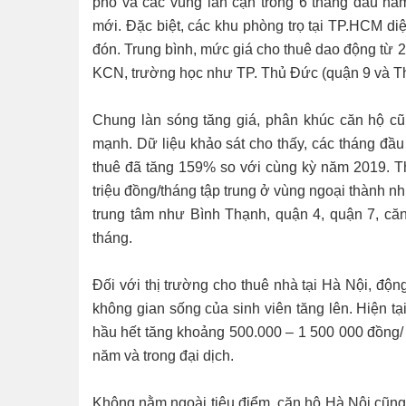
phố và các vùng lân cận trong 6 tháng đầu nă
mới. Đặc biệt, các khu phòng trọ tại TP.HCM di
đón. Trung bình, mức giá cho thuê dao động từ 2,
KCN, trường học như TP. Thủ Đức (quận 9 và Th
Chung làn sóng tăng giá, phân khúc căn hộ cũn
mạnh. Dữ liệu khảo sát cho thấy, các tháng đầ
thuê đã tăng 159% so với cùng kỳ năm 2019. Th
triệu đồng/tháng tập trung ở vùng ngoại thành 
trung tâm như Bình Thạnh, quận 4, quận 7, căn
tháng.
Đối với thị trường cho thuê nhà tại Hà Nội, độn
không gian sống của sinh viên tăng lên. Hiện tạ
hầu hết tăng khoảng 500.000 – 1 500 000 đồng/
năm và trong đại dịch.
Không nằm ngoài tiêu điểm, căn hộ Hà Nội cũng