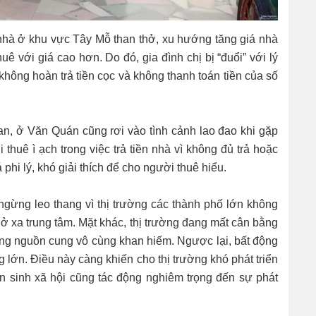
nhà ở khu vực Tây Mỗ than thở, xu hướng tăng giá nhà
 với giá cao hơn. Do đó, gia đình chị bị “đuổi” với lý
không hoàn trả tiền cọc và không thanh toán tiền của số
n, ở Văn Quán cũng rơi vào tình cảnh lao đao khi gặp
huê ì ạch trong việc trả tiền nhà vì không đủ trả hoặc
phi lý, khó giải thích để cho người thuê hiểu.
 ngừng leo thang vì thị trường các thành phố lớn không
 ở xa trung tâm. Mặt khác, thị trường đang mất cân bằng
ưng nguồn cung vô cùng khan hiếm. Ngược lại, bất động
 lớn. Điều này càng khiến cho thị trường khó phát triển
n sinh xã hội cũng tác động nghiêm trọng đến sự phát