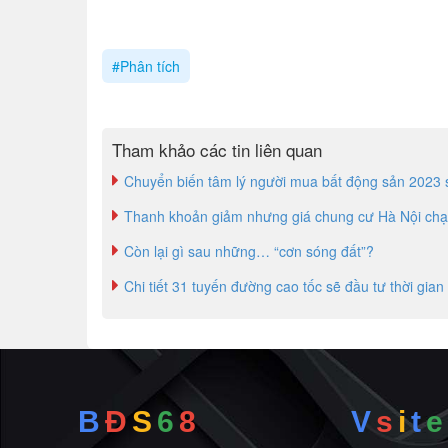
#Phân tích
Tham khảo các tin liên quan
Chuyển biến tâm lý người mua bất động sản 2023 
Thanh khoản giảm nhưng giá chung cư Hà Nội ch
Còn lại gì sau những… “cơn sóng đất”?
Chi tiết 31 tuyến đường cao tốc sẽ đầu tư thời gian 
B
Đ
S
6
8
V
s
i
t
e