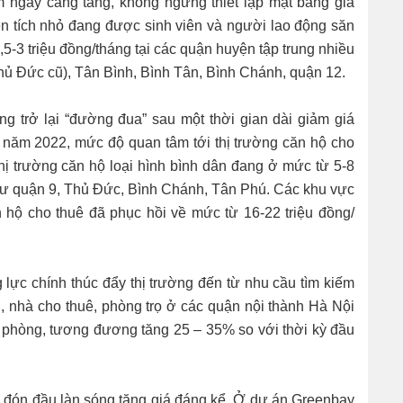
m ngày càng tăng, không ngừng thiết lập mặt bằng giá
ện tích nhỏ đang được sinh viên và người lao động săn
5-3 triệu đồng/tháng tại các quận huyện tập trung nhiều
ủ Đức cũ), Tân Bình, Bình Tân, Bình Chánh, quận 12.
g trở lại “đường đua” sau một thời gian dài giảm giá
u năm 2022, mức độ quan tâm tới thị trường căn hộ cho
ị trường căn hộ loại hình bình dân đang ở mức từ 5-8
như quận 9, Thủ Đức, Bình Chánh, Tân Phú. Các khu vực
 hộ cho thuê đã phục hồi về mức từ 16-22 triệu đồng/
g lực chính thúc đẩy thị trường đến từ nhu cầu tìm kiếm
i, nhà cho thuê, phòng trọ ở các quận nội thành Hà Nội
 phòng, tương đương tăng 25 – 35% so với thời kỳ đầu
 đón đầu làn sóng tăng giá đáng kể. Ở dự án Greenbay