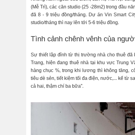
(Mễ Trì), các căn studio (25 -28m2) trong đầu năm
đã 8 - 9 triệu đồng/tháng. Dự án Vin Smart Cit
studio/tháng thì nay lên tới 5-6 triệu đồng.
Tình cảnh chênh vênh của ngườ
Sự thiết lập đỉnh từ thị trường nhà cho thuê đ
Trang, hiện đang thuê nhà tại khu vực Trung Vă
hàng chục %, trong khi lương thì không tăng, cô
tiêu dè sẻn, tiết kiệm tối đa điện, nước,... kể từ
cả hai, thậm chí ba bữa”.