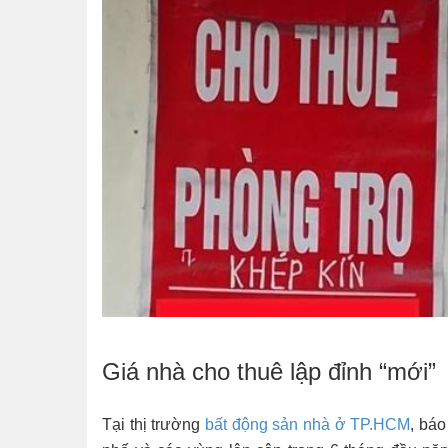
Giá nhà cho thuê lập đỉnh “mới”
Tại thị trường
bất động sản nhà ở TP.HCM
, báo