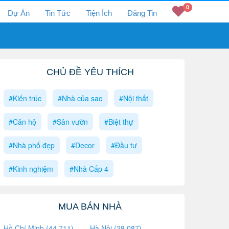
0
Dự Án
Tin Tức
Tiện Ích
Đăng Tin
CHỦ ĐỀ YÊU THÍCH
#Kiến trúc
#Nhà của sao
#Nội thất
#Căn hộ
#Sân vườn
#Biệt thự
#Nhà phố đẹp
#Decor
#Đầu tư
#Kinh nghiệm
#Nhà Cấp 4
MUA BÁN NHÀ
Hồ Chí Minh (44,711)
Hà Nội (28,087)