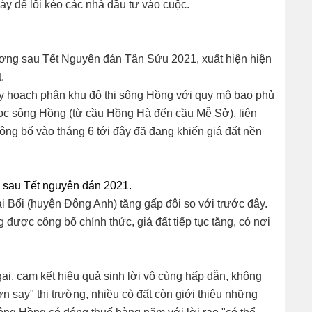
gày để lôi kéo các nhà đầu tư vào cuộc.
ương sau Tết Nguyên đán Tân Sửu 2021, xuất hiện hiện
.
quy hoạch phân khu đô thị sông Hồng với quy mô bao phủ
m dọc sông Hồng (từ cầu Hồng Hà đến cầu Mễ Sở), liên
g bố vào tháng 6 tới đây đã đang khiến giá đất nền
n sau Tết nguyên đán 2021.
i Bối (huyện Đông Anh) tăng gấp đôi so với trước đây.
được công bố chính thức, giá đất tiếp tục tăng, có nơi
i, cam kết hiệu quả sinh lời vô cùng hấp dẫn, không
n say" thị trường, nhiều cò đất còn giới thiệu những