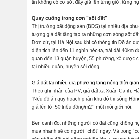
tin không có cơ sở, đẩy giá lên từng giờ, từng n
Quay cuồng trong cơn "sốt đất"
Thị trường bất động sản (BĐS) tại nhiều địa ph
tượng giá đất tăng tạo ra những cơn sóng sốt đất
Đơn cử, tại Hà Nội sau khi có thông tin Đồ án 
diện tích lên đến 11 nghìn héc-ta, trải dài 40k
quan đến 13 quận huyện, 55 phường, xã được côn
tại nhiều quận, huyện sôi động.
Giá đất tại nhiều địa phương tăng nóng thời gia
Theo ghi nhận của PV, giá đất xã Xuân Canh, Hả
“Nếu đồ án quy hoạch phân khu đô thị sông Hồng 
giá lên tới 50 triệu đồng/m2”, một môi giới nói.
Bên cạnh đó, những người cò đất cũng không ngạ
mua nhanh sẽ có người "chốt" ngay. Và trong "cơ