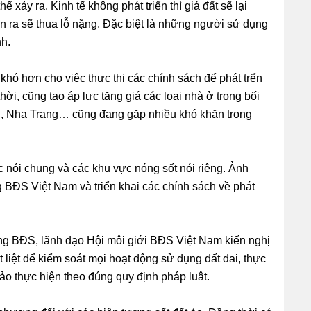
hể xảy ra. Kinh tế không phát triển thì giá đất sẽ lại
 ra sẽ thua lỗ nặng. Đặc biệt là những người sử dụng
nh.
 khó hơn cho việc thực thi các chính sách để phát trển
ời, cũng tạo áp lực tăng giá các loại nhà ở trong bối
g, Nha Trang… cũng đang gặp nhiều khó khăn trong
c nói chung và các khu vực nóng sốt nói riêng. Ảnh
 BĐS Việt Nam và triển khai các chính sách về phát
ng BĐS, lãnh đạo Hội môi giới BĐS Việt Nam kiến nghị
liệt để kiểm soát mọi hoạt động sử dụng đất đai, thực
bảo thực hiện theo đúng quy định pháp luât.