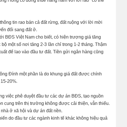
ng Hồng có đóng thuế hàng năm với lời rao "có thể
thông tin rao bán cả đất rừng, đất ruộng với lời mời
yển đổi sang đất ở.
i BĐS Việt Nam cho biết, có hiện trượng giá tăng
 bộ một số nơi tăng 2-3 lần chỉ trong 1-2 tháng. Thậm
xuất để lao vào đầu tư đất. Tiền gửi ngân hàng cũng
 ông Đính một phần là do khung giá đất được chính
g 15-20%.
ưng việc phê duyệt đầu tư các dự án BĐS, tạo nguồn
n cung trên thị trường không được cải thiện, vẫn thiếu.
 nhà ở xã hội và dự án đất nền.
 biến do đầu tư các ngành kinh tế khác không hiệu quả