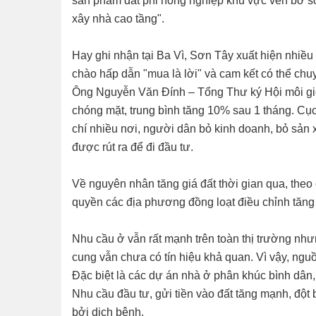
sản phẩm đất phi nông nghiệp khu vực ven bờ sô
xây nhà cao tầng".
Hay ghi nhận tại Ba Vì, Sơn Tây xuất hiện nhiều 
chào hấp dẫn "mua là lời" và cam kết có thể chu
Ông Nguyễn Văn Đính – Tổng Thư ký Hội môi giớ
chóng mặt, trung bình tăng 10% sau 1 tháng. Cục
chí nhiều nơi, người dân bỏ kinh doanh, bỏ sản 
được rút ra để đi đầu tư.
Về nguyên nhân tăng giá đất thời gian qua, theo
quyền các địa phương đồng loạt điều chỉnh tăn
Nhu cầu ở vẫn rất mạnh trên toàn thị trường nh
cung vẫn chưa có tín hiệu khả quan. Vì vậy, nguồ
Đặc biệt là các dự án nhà ở phân khúc bình dân,
Nhu cầu đầu tư, gửi tiền vào đất tăng mạnh, đột
bởi dịch bệnh.