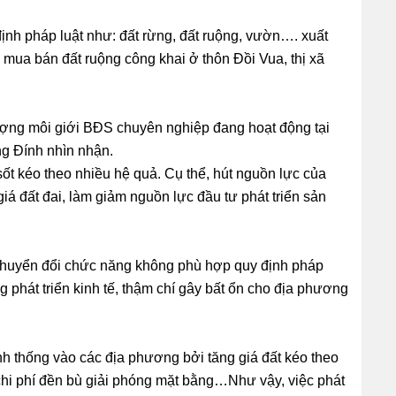
ịnh pháp luật như: đất rừng, đất ruộng, vườn…. xuất
n mua bán đất ruộng công khai ở thôn Đồi Vua, thị xã
lượng môi giới BĐS chuyên nghiệp đang hoạt động tại
ng Đính nhìn nhận.
sốt kéo theo nhiều hệ quả. Cụ thể, hút nguồn lực của
iá đất đai, làm giảm nguồn lực đầu tư phát triển sản
, chuyển đổi chức năng không phù hợp quy định pháp
g phát triển kinh tế, thậm chí gây bất ổn cho địa phương
ính thống vào các địa phương bởi tăng giá đất kéo theo
à chi phí đền bù giải phóng mặt bằng…Như vậy, việc phát