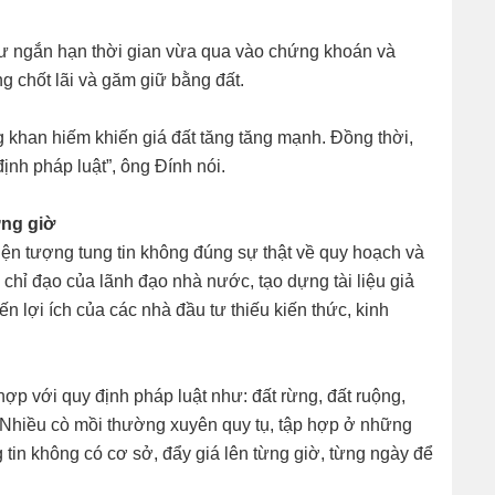
tư ngắn hạn thời gian vừa qua vào chứng khoán và
g chốt lãi và găm giữ bằng đất.
g khan hiếm khiến giá đất tăng tăng mạnh. Đồng thời,
ịnh pháp luật”, ông Đính nói.
ừng giờ
iện tượng tung tin không đúng sự thật về quy hoạch và
 chỉ đạo của lãnh đạo nhà nước, tạo dựng tài liệu giả
ến lợi ích của các nhà đầu tư thiếu kiến thức, kinh
ợp với quy định pháp luật như: đất rừng, đất ruộng,
 Nhiều cò mồi thường xuyên quy tụ, tập hợp ở những
g tin không có cơ sở, đẩy giá lên từng giờ, từng ngày để