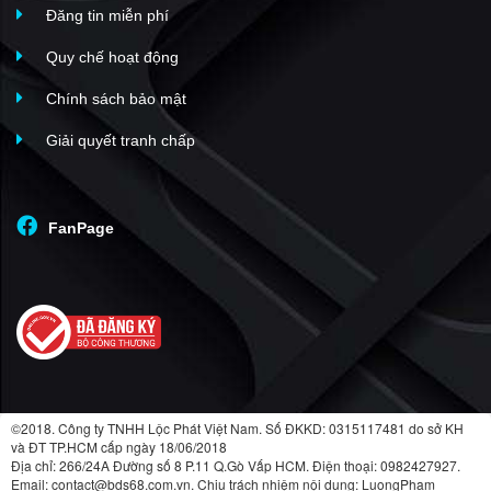
Đăng tin miễn phí
Quy chế hoạt động
Chính sách bảo mật
Giải quyết tranh chấp
FanPage
©2018. Công ty TNHH Lộc Phát Việt Nam. Số ĐKKD: 0315117481 do sở KH
và ĐT TP.HCM cấp ngày 18/06/2018
Địa chỉ: 266/24A Đường số 8 P.11 Q.Gò Vấp HCM. Điện thoại: 0982427927.
Email: contact@bds68.com.vn. Chịu trách nhiệm nội dung: LuongPham