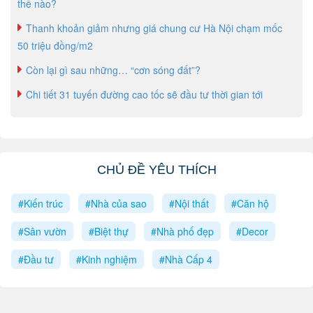
thế nào?
Thanh khoản giảm nhưng giá chung cư Hà Nội chạm mốc
50 triệu đồng/m2
Còn lại gì sau những… “cơn sóng đất”?
Chi tiết 31 tuyến đường cao tốc sẽ đầu tư thời gian tới
CHỦ ĐỀ YÊU THÍCH
#Kiến trúc
#Nhà của sao
#Nội thất
#Căn hộ
#Sân vườn
#Biệt thự
#Nhà phố đẹp
#Decor
#Đầu tư
#Kinh nghiệm
#Nhà Cấp 4