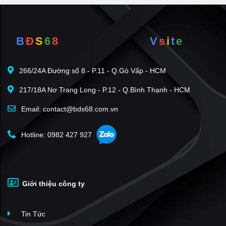
B
Đ
S
6
8
V
s
i
t
e
266/24A Đường số 8 - P.11 - Q.Gò Vấp - HCM
217/18A Nơ Trang Long - P.12 - Q.Bình Thạnh - HCM
Email: contact@bds68.com.vn
Hotline: 0982 427 927
Giới thiệu công ty
Tin Tức