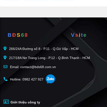
B
Đ
S
6
8
V
s
i
t
e
266/24A Đường số 8 - P.11 - Q.Gò Vấp - HCM
217/18A Nơ Trang Long - P.12 - Q.Bình Thạnh - HCM
Email: contact@bds68.com.vn
Hotline: 0982 427 927
Giới thiệu công ty