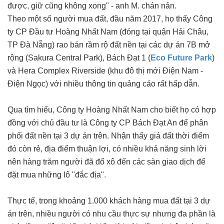
được, giữ cũng không xong" - anh M. chán nản.
Theo một số người mua đất, đầu năm 2017, họ thấy Công
ty CP Đầu tư Hoàng Nhất Nam (đóng tại quận Hải Châu,
TP Đà Nẵng) rao bán rầm rộ đất nền tại các dự án 7B mở
rộng (Sakura Central Park), Bách Đạt 1 (
Eco Future Park
)
và Hera Complex Riverside (khu đô thị mới Điện Nam -
Điện Ngọc) với nhiều thông tin quảng cáo rất hấp dẫn.
Qua tìm hiểu, Công ty Hoàng Nhất Nam cho biết họ có hợp
đồng với chủ đầu tư là Công ty CP Bách Đạt An để phân
phối đất nền tại 3 dự án trên. Nhận thấy giá đất thời điểm
đó còn rẻ, địa điểm thuận lợi, có nhiều khả năng sinh lời
nên hàng trăm người đã đổ xô đến các sàn giao dịch để
đặt mua những lô "đắc địa".
Thực tế, trong khoảng 1.000 khách hàng mua đất tại 3 dự
án trên, nhiều người có nhu cầu thực sự nhưng đa phần là