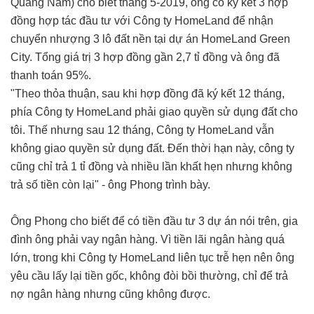
Quảng Nam) cho biết tháng 5-2019, ông có ký kết 3 hợp
đồng hợp tác đầu tư với Công ty HomeLand để nhận
chuyển nhượng 3 lô đất nền tại dự án HomeLand Green
City. Tổng giá trị 3 hợp đồng gần 2,7 tỉ đồng và ông đã
thanh toán 95%.
"Theo thỏa thuận, sau khi hợp đồng đã ký kết 12 tháng,
phía Công ty HomeLand phải giao quyền sử dụng đất cho
tôi. Thế nhưng sau 12 tháng, Công ty HomeLand vẫn
không giao quyền sử dụng đất. Đến thời hạn này, công ty
cũng chỉ trả 1 tỉ đồng và nhiều lần khất hẹn nhưng không
trả số tiền còn lại" - ông Phong trình bày.
Ông Phong cho biết để có tiền đầu tư 3 dự án nói trên, gia
đình ông phải vay ngân hàng. Vì tiền lãi ngân hàng quá
lớn, trong khi Công ty HomeLand liên tục trễ hẹn nên ông
yêu cầu lấy lại tiền gốc, không đòi bồi thường, chỉ để trả
nợ ngân hàng nhưng cũng không được.