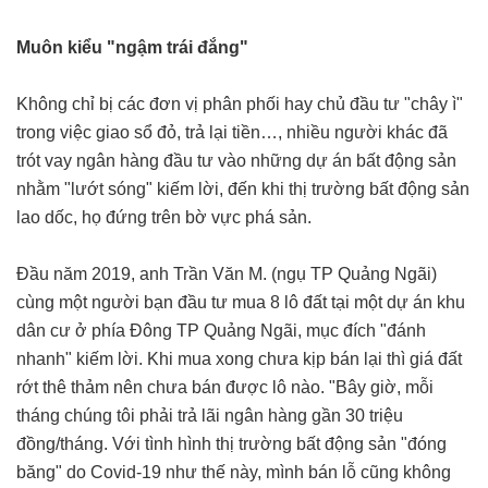
Muôn kiểu "ngậm trái đắng"
Không chỉ bị các đơn vị phân phối hay chủ đầu tư "chây ì"
trong việc giao sổ đỏ, trả lại tiền…, nhiều người khác đã
trót vay ngân hàng đầu tư vào những dự án bất động sản
nhằm "lướt sóng" kiếm lời, đến khi thị trường bất động sản
lao dốc, họ đứng trên bờ vực phá sản.
Đầu năm 2019, anh Trần Văn M. (ngụ TP Quảng Ngãi)
cùng một người bạn đầu tư mua 8 lô đất tại một dự án khu
dân cư ở phía Đông TP Quảng Ngãi, mục đích "đánh
nhanh" kiếm lời. Khi mua xong chưa kịp bán lại thì giá đất
rớt thê thảm nên chưa bán được lô nào. "Bây giờ, mỗi
tháng chúng tôi phải trả lãi ngân hàng gần 30 triệu
đồng/tháng. Với tình hình thị trường bất động sản "đóng
băng" do Covid-19 như thế này, mình bán lỗ cũng không