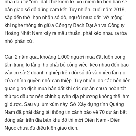
nhà đầu tư "ôm" đất chờ kiếm lời với niềm tin bên bán sẽ
bàn giao sổ đỏ đúng cam kết. Tuy nhiên, cuối năm 2018,
sắp đến thời hạn nhận sổ đỏ, người mua đất "vỡ mộng"
khi nghe thông tin giữa Công ty Bách Đạt An và Công ty
Hoàng Nhất Nam xảy ra mâu thuẫn, phải kéo nhau ra tòa
nhờ phân xử.
Gần 2 năm qua, khoảng 1.000 người mua đất luôn trong
tâm trạng lo lắng, họ phải bỏ công việc, kéo nhau đến bao
vây trụ sở 2 doanh nghiệp trên đòi sổ đỏ và nhiều lần gõ
cửa chính quyền nhờ can thiệp. Tuy nhiên, do các bên liên
quan giao dịch mua bán đất khi các dự án chưa hoàn tất
thủ tục đầu tư nên chính quyền địa phương không thể làm
gì được. Sau vụ lùm xùm này, Sở Xây dựng tỉnh Quảng
Nam đã phải đăng tải thông tin cảnh báo về 70 dự án bất
động sản trên địa bàn khu đô thị mới Điện Nam - Điện
Ngọc chưa đủ điều kiện giao dịch.