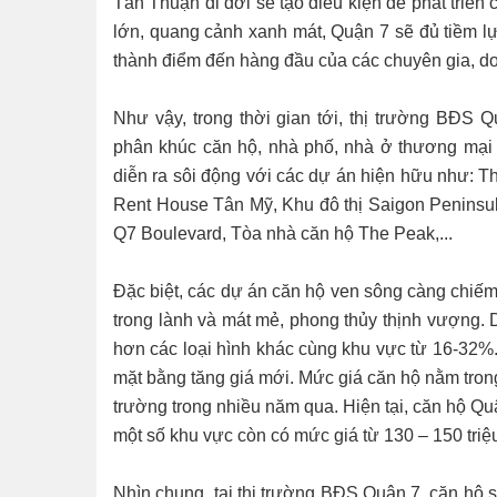
Tân Thuận di dời sẽ tạo điều kiện để phát triển
lớn, quang cảnh xanh mát, Quận 7 sẽ đủ tiềm lự
thành điểm đến hàng đầu của các chuyên gia, d
Như vậy, trong thời gian tới, thị trường BĐS 
phân khúc căn hộ, nhà phố, nhà ở thương mại
diễn ra sôi động với các dự án hiện hữu như: 
Rent House Tân Mỹ, Khu đô thị Saigon Peninsula
Q7 Boulevard, Tòa nhà căn hộ The Peak,...
Đặc biệt, các dự án căn hộ ven sông càng chiếm 
trong lành và mát mẻ, phong thủy thịnh vượng. 
hơn các loại hình khác cùng khu vực từ 16-32%. 
mặt bằng tăng giá mới. Mức giá căn hộ nằm trong
trường trong nhiều năm qua. Hiện tại, căn hộ Quận
một số khu vực còn có mức giá từ 130 – 150 triệ
Nhìn chung, tại thị trường BĐS Quận 7, căn hộ s