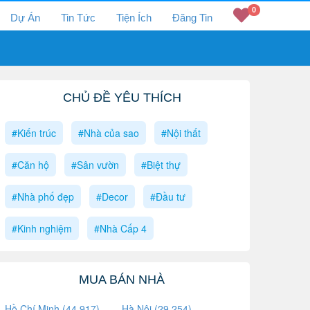
0
Dự Án
Tin Tức
Tiện Ích
Đăng Tin
CHỦ ĐỀ YÊU THÍCH
#Kiến trúc
#Nhà của sao
#Nội thất
#Căn hộ
#Sân vườn
#Biệt thự
#Nhà phố đẹp
#Decor
#Đầu tư
#Kinh nghiệm
#Nhà Cấp 4
MUA BÁN NHÀ
Hồ Chí Minh (44,917)
Hà Nội (29,254)