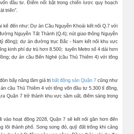
vốn đầu tư. Điểm nổi bật trong chiến lược quy hoạch
t triển”.
ải kể đến như: Dự án Cầu Nguyễn Khoái kết nối Q.7 với
 đường Nguyễn Tất Thành (Q.4); nút giao thông Nguyễn
tỷ đồng); dự án đường trục Bắc - Nam kết nối khu vực
ổng kinh phí dự trù hơn 8.500; tuyến Metro số 4 dài hơn
 đồng; dự án cầu Bến Nghé (cầu Thủ Thiêm 4) với tổng
 đòn bẩy nâng tầm giá trị
bất động sản Quận 7
cũng như
án cầu Thủ Thiêm 4 với tổng vốn đầu tư 5.300 tỉ đồng,
đưa Quận 7 trở thành khu vực sầm uất, điểm sáng trong
đi vào hoạt động 2028, Quận 7 sẽ kết nối gần hơn đến
g lõi thành phố. Song song đó, quỹ đất trống khi cảng