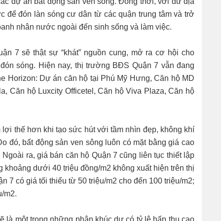
 các dự án bất động sản ven sông. Đồng thời, với dư địa
c để đón làn sóng cư dân từ các quận trung tâm và trở
oanh nhân nước ngoài đến sinh sống và làm việc.
Quận 7 sẽ thật sự “khát” nguồn cung, mở ra cơ hội cho
 đón sóng. Hiện nay, thị trường BĐS Quận 7 vẫn đang
The Horizon: Dự án căn hộ tại Phú Mỹ Hưng, Căn hộ MD
, Căn hộ Luxcity Officetel, Căn hộ Viva Plaza, Căn hộ
lợi thế hơn khi tạo sức hút với tầm nhìn đẹp, không khí
Do đó, bất động sản ven sông luôn có mặt bằng giá cao
Ngoài ra, giá bán căn hộ Quận 7 cũng liên tục thiết lập
 khoảng dưới 40 triệu đồng/m2 không xuất hiện trên thị
 7 có giá tối thiểu từ 50 triệu/m2 cho đến 100 triệu/m2;
u/m2.
ẽ là một trong những phân khúc dự có tỷ lệ hấp thụ cao