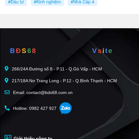
#Đầu tư
#Kinh nghiệm
#Nhà Cấp 4
B
Đ
S
6
8
V
s
i
t
e
266/24A Đường số 8 - P.11 - Q.Gò Vấp - HCM
217/18A Nơ Trang Long - P.12 - Q.Bình Thạnh - HCM
Email: contact@bds68.com.vn
Hotline: 0982 427 927
Giới thiệu công ty