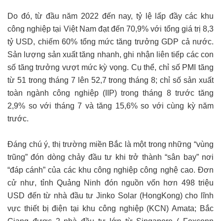
Do đó, từ đầu năm 2022 đến nay, tỷ lệ lấp đầy các khu
công nghiệp tại Việt Nam đạt đến 70,9% với tổng giá trị 8,3
tỷ USD, chiếm 60% tổng mức tăng trưởng GDP cả nước.
Sản lượng sản xuất tăng nhanh, ghi nhận liên tiếp các con
số tăng trưởng vượt mức kỳ vọng. Cụ thể, chỉ số PMI tăng
từ 51 trong tháng 7 lên 52,7 trong tháng 8; chỉ số sản xuất
toàn ngành công nghiệp (IIP) trong tháng 8 trước tăng
2,9% so với tháng 7 và tăng 15,6% so với cùng kỳ năm
trước.
Đáng chú ý, thị trường miền Bắc là một trong những “vùng
trũng” đón dòng chảy đầu tư khi trở thành “sân bay” nơi
“đáp cánh” của các khu công nghiệp công nghệ cao. Đơn
cử như, tỉnh Quảng Ninh đón nguồn vốn hơn 498 triệu
USD đến từ nhà đầu tư Jinko Solar (HongKong) cho lĩnh
vực thiết bị điện tại khu công nghiệp (KCN) Amata; Bắc