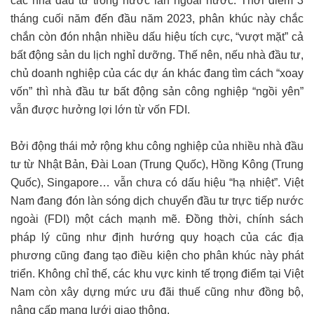
các nhà đầu tư trong nước lẫn ngoài nước. Thời điểm 3
tháng cuối năm đến đầu năm 2023, phân khúc này chắc
chắn còn đón nhận nhiều dấu hiệu tích cực, “vượt mặt” cả
bất động sản du lịch nghỉ dưỡng. Thế nên, nếu nhà đầu tư,
chủ doanh nghiệp của các dự án khác đang tìm cách “xoay
vốn” thì nhà đầu tư bất động sản công nghiệp “ngồi yên”
vẫn được hưởng lợi lớn từ vốn FDI.
Bởi động thái mở rộng khu công nghiệp của nhiều nhà đầu
tư từ Nhật Bản, Đài Loan (Trung Quốc), Hồng Kông (Trung
Quốc), Singapore… vẫn chưa có dấu hiệu “hạ nhiệt”. Việt
Nam đang đón làn sóng dịch chuyển đầu tư trực tiếp nước
ngoài (FDI) một cách mạnh mẽ. Đồng thời, chính sách
pháp lý cũng như định hướng quy hoạch của các địa
phương cũng đang tạo điều kiện cho phân khúc này phát
triển. Không chỉ thế, các khu vực kinh tế trọng điểm tại Việt
Nam còn xây dựng mức ưu đãi thuế cũng như đồng bộ,
nâng cấp mạng lưới giao thông.