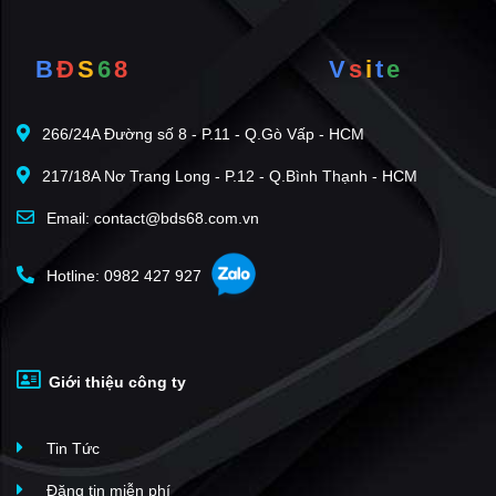
B
Đ
S
6
8
V
s
i
t
e
266/24A Đường số 8 - P.11 - Q.Gò Vấp - HCM
217/18A Nơ Trang Long - P.12 - Q.Bình Thạnh - HCM
Email: contact@bds68.com.vn
Hotline: 0982 427 927
Giới thiệu công ty
Tin Tức
Đăng tin miễn phí