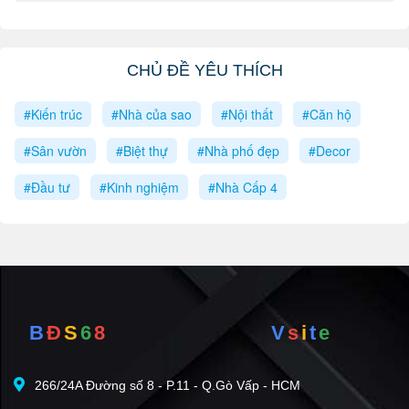
CHỦ ĐỀ YÊU THÍCH
#Kiến trúc
#Nhà của sao
#Nội thất
#Căn hộ
#Sân vườn
#Biệt thự
#Nhà phố đẹp
#Decor
#Đầu tư
#Kinh nghiệm
#Nhà Cấp 4
B
Đ
S
6
8
V
s
i
t
e
266/24A Đường số 8 - P.11 - Q.Gò Vấp - HCM