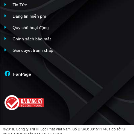
Tin Tức
Đăng tin miễn phí
Quy chế hoạt động
Chính sách bảo mật
Giải quyết tranh chấp
FanPage
©2018. Công ty TNHH Lộc Phát Việt Nam. Số ĐKKD: 0315117481 do sở KH
và ĐT TP.HCM cấp ngày 18/06/2018