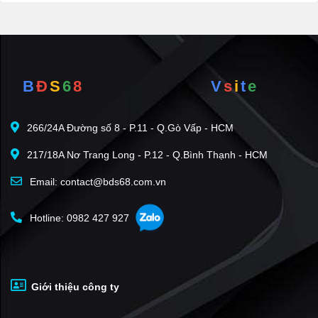
B
Đ
S
6
8
V
s
i
t
e
266/24A Đường số 8 - P.11 - Q.Gò Vấp - HCM
217/18A Nơ Trang Long - P.12 - Q.Bình Thạnh - HCM
Email: contact@bds68.com.vn
Hotline: 0982 427 927
Giới thiệu công ty