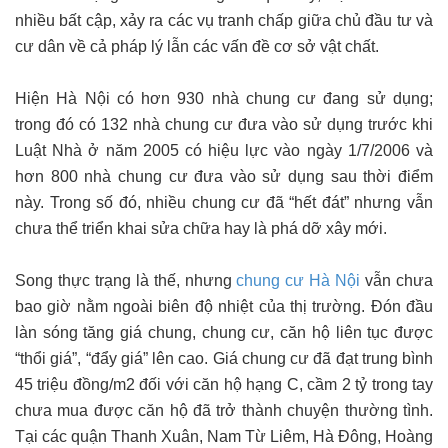
nhiều bất cập, xảy ra các vụ tranh chấp giữa chủ đầu tư và
cư dân về cả pháp lý lẫn các vấn đề cơ sở vật chất.
Hiện Hà Nội có hơn 930 nhà chung cư đang sử dụng;
trong đó có 132 nhà chung cư đưa vào sử dụng trước khi
Luật Nhà ở năm 2005 có hiệu lực vào ngày 1/7/2006 và
hơn 800 nhà chung cư đưa vào sử dụng sau thời điểm
này. Trong số đó, nhiều chung cư đã “hết đát” nhưng vẫn
chưa thể triển khai sửa chữa hay là phá dỡ xây mới.
Song thực trạng là thế, nhưng
chung cư Hà Nội
vẫn chưa
bao giờ nằm ngoài biên độ nhiệt của thị trường. Đón đầu
làn sóng tăng giá chung, chung cư, căn hộ liên tục được
“thổi giá”, “đẩy giá” lên cao. Giá chung cư đã đạt trung bình
45 triệu đồng/m2 đối với căn hộ hạng C, cầm 2 tỷ trong tay
chưa mua được căn hộ đã trở thành chuyện thường tình.
Tại các quận Thanh Xuân, Nam Từ Liêm, Hà Đông, Hoàng