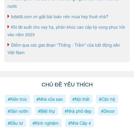
nước
bds68.com.vn giải bài toán nên mua hay thuê nhà?
Khi lãi suất cho vay hạ, phân khúc cao cấp kỳ vọng phục hồi
vào năm 2023
Điểm qua các giai đoạn "Thăng - Trầm" của bất động sản
Việt Nam
CHỦ ĐỀ YÊU THÍCH
#Kiến trúc
#Nhà của sao
#Nội thất
#Căn hộ
#Sân vườn
#Biệt thự
#Nhà phố đẹp
#Decor
#Đầu tư
#Kinh nghiệm
#Nhà Cấp 4