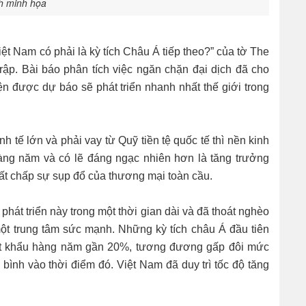
h minh họa
Việt Nam có phải là kỳ tích Châu Á tiếp theo?” của tờ The
rập. Bài báo phân tích việc ngăn chặn đại dịch đã cho
ện được dự báo sẽ phát triển nhanh nhất thế giới trong
nh tế lớn và phải vay từ Quỹ tiền tệ quốc tế thì nền kinh
àng năm và có lẽ đáng ngạc nhiên hơn là tăng trưởng
ất chấp sự sụp đổ của thương mại toàn cầu.
phát triển này trong một thời gian dài và đã thoát nghèo
ột trung tâm sức mạnh. Những kỳ tích châu Á đầu tiên
ất khẩu hàng năm gần 20%, tương đương gấp đôi mức
bình vào thời điểm đó. Việt Nam đã duy trì tốc độ tăng