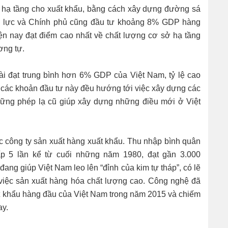
 hạ tầng cho xuất khẩu, bằng cách xây dựng đường sá
n lực và Chính phủ cũng đầu tư khoảng 8% GDP hàng
n nay đạt điểm cao nhất về chất lượng cơ sở hạ tầng
ơng tự.
ài đạt trung bình hơn 6% GDP của Việt Nam, tỷ lệ cao
t các khoản đầu tư này đều hướng tới việc xây dựng các
hững phép lạ cũ giúp xây dựng những điều mới ở Việt
c công ty sản xuất hàng xuất khẩu. Thu nhập bình quân
 5 lần kể từ cuối những năm 1980, đạt gần 3.000
ang giúp Việt Nam leo lên “đỉnh của kim tự tháp”, có lẽ
 việc sản xuất hàng hóa chất lượng cao. Công nghệ đã
ất khẩu hàng đầu của Việt Nam trong năm 2015 và chiếm
ay.