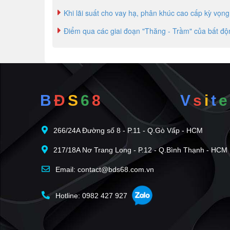
Khi lãi suất cho vay hạ, phân khúc cao cấp kỳ vọn
Điểm qua các giai đoạn "Thăng - Trầm" của bất đ
B
Đ
S
6
8
V
s
i
t
e
266/24A Đường số 8 - P.11 - Q.Gò Vấp - HCM
217/18A Nơ Trang Long - P.12 - Q.Bình Thạnh - HCM
Email: contact@bds68.com.vn
Hotline: 0982 427 927