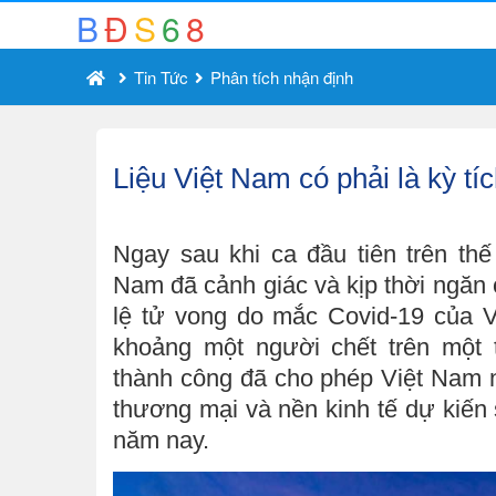
B
Đ
S
6
8
Tin Tức
Phân tích nhận định
Liệu Việt Nam có phải là kỳ tí
Ngay sau khi ca đầu tiên trên th
Nam đã cảnh giác và kịp thời ngăn c
lệ tử vong do mắc Covid-19 của V
khoảng một người chết trên một 
thành công đã cho phép Việt Nam n
thương mại và nền kinh tế dự kiến ​
năm nay.