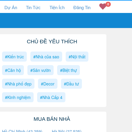
0
Dự Án
Tin Tức
Tiện Ích
Đăng Tin
CHỦ ĐỀ YÊU THÍCH
#Kiến trúc
#Nhà của sao
#Nội thất
#Căn hộ
#Sân vườn
#Biệt thự
#Nhà phố đẹp
#Decor
#Đầu tư
#Kinh nghiệm
#Nhà Cấp 4
MUA BÁN NHÀ
Hồ Chí Minh (42,259)
Hà Nội (27,525)