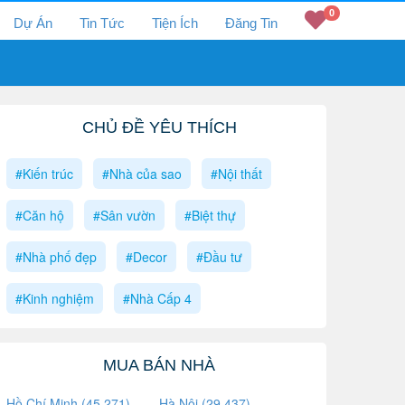
0
Dự Án
Tin Tức
Tiện Ích
Đăng Tin
CHỦ ĐỀ YÊU THÍCH
#Kiến trúc
#Nhà của sao
#Nội thất
#Căn hộ
#Sân vườn
#Biệt thự
#Nhà phố đẹp
#Decor
#Đầu tư
#Kinh nghiệm
#Nhà Cấp 4
MUA BÁN NHÀ
Hồ Chí Minh (45,271)
Hà Nội (29,437)