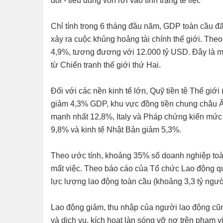
đổi - tiêu dùng vốn rơi vào tình trạng tê liệt.
Chỉ tính trong 6 tháng đầu năm, GDP toàn cầu đã
xảy ra cuộc khủng hoảng tài chính thế giới. The
4,9%, tương đương với 12.000 tỷ USD. Đây là mức
từ Chiến tranh thế giới thứ Hai.
Đối với các nền kinh tế lớn, Quỹ tiền tệ Thế gi
giảm 4,3% GDP, khu vực đồng tiền chung châu Â
mạnh nhất 12,8%, Italy và Pháp chứng kiến mức
9,8% và kinh tế Nhật Bản giảm 5,3%.
Theo ước tính, khoảng 35% số doanh nghiệp toà
mất việc. Theo báo cáo của Tổ chức Lao động quố
lực lượng lao động toàn cầu (khoảng 3,3 tỷ ngườ
Lao động giảm, thu nhập của người lao động cũ
và dịch vụ, kích hoạt làn sóng vỡ nợ trên phạm v