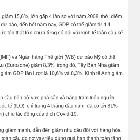
 giảm 15,6%, lớn gấp 4 lần so với năm 2008, thời điểm
o dự báo, đến hết năm nay, GDP có thể giảm từ 4,4 -
 tổn thất lớn chưa từng có đối với kinh tế toàn cầu kể
ới (IMF) và Ngân hàng Thế giới (WB) dự báo Mỹ có thể
u (Eurozone) giảm 8,3%, trong đó, Tây Ban Nha giảm
 giảm GDP lần lượt là 10,6% và 8,3%. Kinh tế Anh giảm
n cầu bên bờ vực phá sản và hàng trăm triệu người
c tế (ILO), chỉ trong 4 tháng đầu năm, đã có tới 81%
i) chịu tác động của dịch Covid-19.
ng giảm mạnh, dẫn đến giảm nhu cầu đối với hàng hóa
i toàn cầu do nợ vay tiêu dùng quá hạn thanh toán tăng