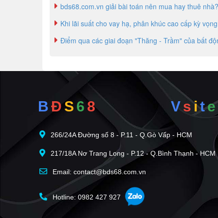
bds68.com.vn giải bài toán nên mua hay thuê nhà
Khi lãi suất cho vay hạ, phân khúc cao cấp kỳ vọn
Điểm qua các giai đoạn "Thăng - Trầm" của bất đ
B
Đ
S
6
8
V
s
i
t
e
266/24A Đường số 8 - P.11 - Q.Gò Vấp - HCM
217/18A Nơ Trang Long - P.12 - Q.Bình Thạnh - HCM
Email: contact@bds68.com.vn
Hotline: 0982 427 927