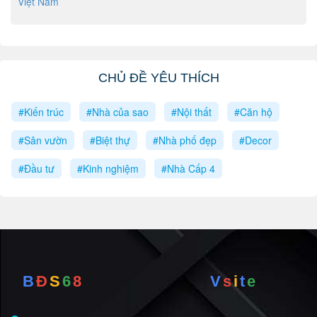
Việt Nam
CHỦ ĐỀ YÊU THÍCH
#Kiến trúc
#Nhà của sao
#Nội thất
#Căn hộ
#Sân vườn
#Biệt thự
#Nhà phố đẹp
#Decor
#Đầu tư
#Kinh nghiệm
#Nhà Cấp 4
B
Đ
S
6
8
V
s
i
t
e