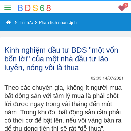
B
Đ
S
6
8
0
Tin Tức
Phân tích nhận định
Kinh nghiệm đầu tư BĐS "một vốn
bốn lời" của một nhà đầu tư lão
luyện, nóng vội là thua
02:03 14/07/2021
Theo các chuyên gia, không ít người mua
bất động sản với tâm lý mua là phải chốt
lời được ngay trong vài tháng đến một
năm. Trong khi đó, bất động sản cần phải
có thời cơ để bật lên, nếu vội vàng bán ra
để thu dòng tiền thì sẽ rất “dễ thua”.