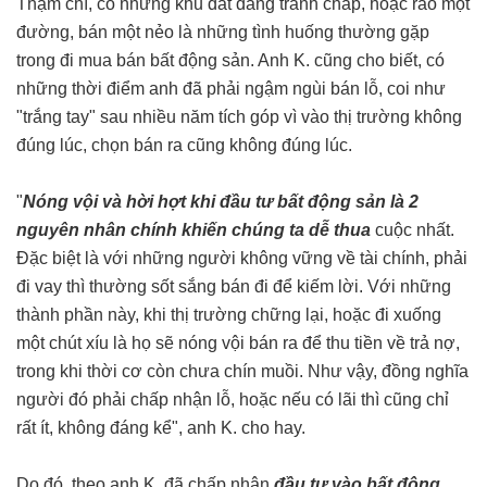
Thậm chí, có những khu đất đang tranh chấp, hoặc rao một
đường, bán một nẻo là những tình huống thường gặp
trong đi mua bán bất động sản. Anh K. cũng cho biết, có
những thời điểm anh đã phải ngậm ngùi bán lỗ, coi như
"trắng tay" sau nhiều năm tích góp vì vào thị trường không
đúng lúc, chọn bán ra cũng không đúng lúc.
"
Nóng vội và hời hợt khi đầu tư bất động sản là 2
nguyên nhân chính khiến chúng ta dễ thua
cuộc nhất.
Đặc biệt là với những người không vững về tài chính, phải
đi vay thì thường sốt sắng bán đi để kiếm lời. Với những
thành phần này, khi thị trường chững lại, hoặc đi xuống
một chút xíu là họ sẽ nóng vội bán ra để thu tiền về trả nợ,
trong khi thời cơ còn chưa chín muồi. Như vậy, đồng nghĩa
người đó phải chấp nhận lỗ, hoặc nếu có lãi thì cũng chỉ
rất ít, không đáng kể", anh K. cho hay.
Do đó, theo anh K. đã chấp nhận
đầu tư vào bất động