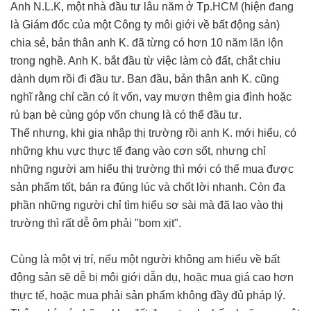
Anh N.L.K, một nhà đầu tư lâu năm ở Tp.HCM (hiện đang
là Giám đốc của một Công ty môi giới về bất động sản)
chia sẻ, bản thân anh K. đã từng có hơn 10 năm lăn lộn
trong nghề. Anh K. bắt đầu từ việc làm cò đất, chắt chiu
dành dụm rồi đi đầu tư. Ban đầu, bản thân anh K. cũng
nghĩ rằng chỉ cần có ít vốn, vay mượn thêm gia đình hoặc
rủ bạn bè cùng góp vốn chung là có thể đầu tư.
Thế nhưng, khi gia nhập thị trường rồi anh K. mới hiểu, có
những khu vực thực tế đang vào cơn sốt, nhưng chỉ
những người am hiểu thị trường thì mới có thể mua được
sản phẩm tốt, bán ra đúng lúc và chốt lời nhanh. Còn đa
phần những người chỉ tìm hiểu sơ sài mà đã lao vào thị
trường thì rất dễ ôm phải "bom xịt".
Cùng là một vị trí, nếu một người không am hiểu về bất
động sản sẽ dễ bị môi giới dẫn dụ, hoặc mua giá cao hơn
thực tế, hoặc mua phải sản phẩm không đầy đủ pháp lý.