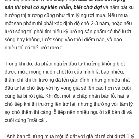
sản thì phải có sự kiên nhẫn, biết chờ đợi
và nắm bắt xu
hướng thị trường cũng như tâm lý người mua. Nếu mua
một sản phẩm thì phải xác định độ chờ 2-3 năm, hoặc nếu
lướt sóng thì phải tìm hiểu kỹ lưỡng sản phẩm có thể lướt
sóng hay không, lướt sóng vào thời điểm nào, và bao
nhiêu thì có thể lướt được.
Trong khi đó, đa phần người đầu tư thường không biết
được mức mong muốn chốt lời của mình là bao nhiêu,
thậm chí khi thị trường đã lên gần đỉnh, nhưng nhiều nhà
đầu tư lại chờ tiếp với hy vọng giá sẽ lên cao hơn và cuối
cùng lại bị rớt giá. Khi đó, một là chấp nhận bán lỗ, hai là
chờ tiếp khi thị trường lên trở lại, nhưng thường với tâm lý
sợ chờ thêm thì càng lỗ tiếp nên nhiều người sẽ bán đi và
cuối cùng "mất cả".
"Anh bạn tôi từng mua một lô đất với giá rất rẻ chỉ dưới 1 tỷ