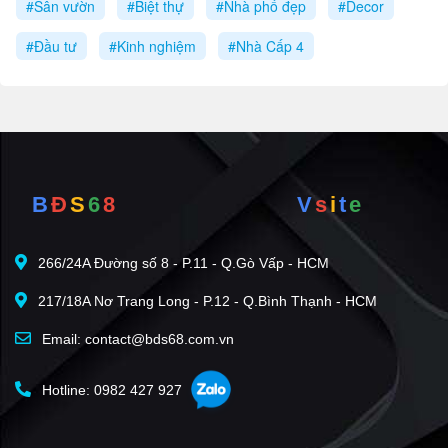
#Sân vườn
#Biệt thự
#Nhà phố đẹp
#Decor
#Đầu tư
#Kinh nghiệm
#Nhà Cấp 4
B
Đ
S
6
8
V
s
i
t
e
266/24A Đường số 8 - P.11 - Q.Gò Vấp - HCM
217/18A Nơ Trang Long - P.12 - Q.Bình Thạnh - HCM
Email: contact@bds68.com.vn
Hotline: 0982 427 927