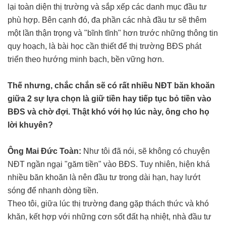
lại toàn diện thị trường và sắp xếp các danh mục đầu tư
phù hợp. Bên cạnh đó, đa phần các nhà đầu tư sẽ thêm
một lần thận trọng và "bĩnh tĩnh" hơn trước những thông tin
quy hoạch, là bài học cần thiết để thị trường BĐS phát
triển theo hướng minh bạch, bền vững hơn.
Thế nhưng, chắc chắn sẽ có rất nhiều NĐT
băn khoăn
giữa 2 sự lựa chọn là giữ tiền hay tiếp tục bỏ tiền vào
BĐS và chờ đợi. Thật khó với họ lúc này, ông cho họ
lời khuyên?
Ông Mai Đức Toàn:
Như tôi đã nói, sẽ không có chuyện
NĐT ngần ngại "găm tiền" vào BĐS. Tuy nhiên, hiện khá
nhiều băn khoăn là nên đầu tư trong dài hạn, hay lướt
sóng để nhanh dòng tiền.
Theo tôi, giữa lúc thị trường đang gặp thách thức và khó
khăn, kết hợp với những cơn sốt đất hạ nhiệt, nhà đầu tư