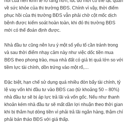
hồi của nền kinh tế rõ ràng hơn, lúc đó mới có thể lạc quan
về sức khỏe của thị trường BĐS. Chính vì vậy, thời điểm
phục hồi của thị trường BĐS vẫn phải chờ cột mốc dịch
bệnh được kiểm soát hoàn toàn, khi đó thị trường BĐS
mới có thể đoán định được.
Nhà đầu tư cũng nên lưu ý một số yếu tố cần tránh trong
và sau thời điểm nhạy cảm này như việc dốc tiền mua
BĐS theo phong trào, mua nhà đất có giá trị quá lớn so với
tiềm lực tài chính, dồn trứng vào một rổ,…
Đặc biệt, hạn chế sử dụng quá nhiều đòn bẩy tài chính, tỷ
lệ vay vốn khi đầu tư vào BĐS cao (từ khoảng 50 – 80%)
nhà đầu tư sẽ bị áp lực trả lãi và vốn gốc. Nếu như thanh
khoản kém nhà đầu tư sẽ mất dần lợi nhuận theo thời gian
khi bị thâm hụt dòng tiền vì phải trả lãi ngân hàng, thậm chí
phải bán tháo BĐS với giá thấp.