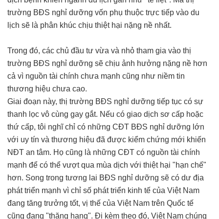
trường BĐS nghỉ dưỡng vốn phụ thuộc trực tiếp vào du
lịch sẽ là phân khúc chịu thiệt hại nặng nề nhất.
Trong đó, các chủ đầu tư vừa và nhỏ tham gia vào thị
trường BĐS nghỉ dưỡng sẽ chịu ảnh hưởng nặng nề hơn
cả vì nguồn tài chính chưa mạnh cũng như niềm tin
thương hiệu chưa cao.
Giai đoạn này, thị trường BĐS nghỉ dưỡng tiếp tục có sự
thanh lọc vô cùng gay gắt. Nếu có giao dịch sơ cấp hoặc
thứ cấp, tôi nghĩ chỉ có những CĐT BĐS nghỉ dưỡng lớn
với uy tín và thương hiệu đã được kiểm chứng mới khiến
NĐT an tâm. Họ cũng là những CĐT có nguồn tài chính
mạnh để có thể vượt qua mùa dịch với thiệt hại "hạn chế"
hơn. Song trong tương lai BĐS nghỉ dưỡng sẽ có dư địa
phát triển mạnh vì chỉ số phát triển kinh tế của Việt Nam
đang tăng trưởng tốt, vị thế của Việt Nam trên Quốc tế
cũng đang "thăng hạng". Đi kèm theo đó, Việt Nam chúng