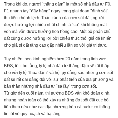
Trong khi đó, người "thắng đậm" là một số nhà đầu tư F0,
F1 nhanh tay "đẩy hàng" ngay trong giai đoạn "đỉnh sốt",
thu tiền chênh lệch. Toàn cảnh của cơn sốt đất, người
được hưởng lợi nhiều nhất chính là "cò" khi không mất
vốn mà vẫn được hưởng hoa hồng cao. Một bộ phận chủ
đất cũng được hưởng lợi bởi chiêu thức thổi giá đã khiến
cho giá trị đất tăng cao gấp nhiều lần so với giá trị thực.
Tuy nhiên theo kinh nghiệm hơn 20 năm trong lĩnh vực
BĐS, tôi cho rằng, tỷ lệ nhà đầu tư thắng đậm sẽ rất thấp
cho với tỷ lệ "thua đậm" và hệ lụy đằng sau những cơn sốt
đất sẽ rất dai dẳng đối với sự phát triển của địa phương và
bản thân những nhà đầu tư "sa lầy" trong cơn sốt.
Từ giờ đến cuối năm, thị trường BĐS vẫn khó đoán định,
nhưng hoàn toàn có thể xảy ra những đợt sốt đất cục bộ
tiếp theo nếu như các địa phương trên cả nước có thông
tin tốt về quy hoạch và hạ tầng.