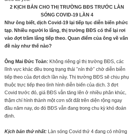
2 KỊCH BẢN CHO THỊ TRƯỜNG BĐS TRƯỚC LÀN
SÓNG COVID-19 LẦN 4
Như ông biết, dịch Covid-19 lại tiếp tục diễn biến phức
tạp. Nhiều người lo lắng, thị trường BĐS có thể lại rơi
vào đợt trầm lắng tiếp theo. Quan điểm của ông về vấn
đề này như thế nào?
Ông Mai Đức Toàn:
Không riêng gì thị trường BĐS, các
lĩnh vực khác đều trong trạng thái "nín thở" chờ diễn biễn
tiếp theo của đợt dịch lần này. Thị trường BĐS sẽ chịu phụ
thuộc trực tiếp theo tình hình diễn biến của dịch.
3 đợt
Covid trước đó, giá BĐS vẫn tăng lên ở nhiều phân khúc,
thậm chí hình thành một cơn sốt đất trên diện rộng ngay
đầu năm nay, do đó BĐS vẫn đang trong chu kỳ khó đoán
định.
Kịch bản thứ nhất:
Làn sóng Covid thứ 4 đang có những