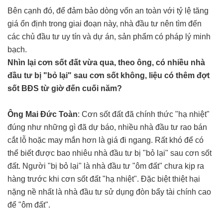
Bên cạnh đó, để đảm bảo dòng vốn an toàn với tỷ lệ tăng
giá ổn định trong giai đoạn này, nhà đầu tư nên tìm đến
các chủ đầu tư uy tín và dự án, sản phẩm có pháp lý minh
bạch.
Nhìn lại cơn sốt đất vừa qua, theo ông, có nhiều nhà
đầu tư bị "bỏ lại" sau cơn sốt không, liệu có thêm đợt
sốt BĐS từ giờ đến cuối năm?
Ông Mai Đức Toàn
: Cơn sốt đất đã chính thức "hạ nhiệt"
đúng như những gì đã dự báo, nhiều nhà đầu tư rao bán
cắt lỗ hoặc may mắn hơn là giá đi ngang. Rất khó để có
thể biết được bao nhiêu nhà đầu tư bị "bỏ lại" sau cơn sốt
đất. Người "bị bỏ lại" là nhà đầu tư "ôm đất" chưa kịp ra
hàng trước khi cơn sốt đất "hạ nhiệt". Đặc biệt thiệt hại
nặng nề nhất là nhà đầu tư sử dụng đòn bẩy tài chính cao
để "ôm đất".