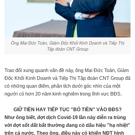
Ông Mai Đức Toàn, Giám Đốc Khối Kinh Doanh và Tiếp Thị
Tập đoàn CNT Group
Trao đổi xung quanh vấn đề này, ông Mai Đức Toàn, Giám
Đốc Khối Kinh Doanh và Tiếp Thị Tập đoàn CNT Group đã
có những quan điểm, phân tích dưới góc nhìn của một
người có hơn 20 năm kinh nghiệm trong lĩnh vực BĐS.
GIỮ TIỀN HAY TIẾP TỤC "BỎ TIỀN" VÀO BĐS?
Như ông biết, đợt dịch Covid-19 lần này diễn ra trùng
với đợt sốt đất bất thường đang có dấu hiệu "hạ nhiệt"
trên cả nước. Theo ông, điều này có khiến NĐT hình