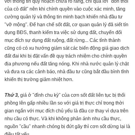
với thông tin quy hoạch chưa rõ ràng, chỉ qua lời "đồn thổi
của cò đất" nên khi chính quyền vào cuộc xác minh, tăng
cường quản lý và thông tin minh bạch khiến nhà đầu tư
"vỡ mộng". Để hạn chế sốt đất, cơ quan quản lý đã siết tín
dụng BĐS, thanh kiểm tra việc sử dụng đất, chuyển đổi
mục đích sự dụng đất ruộng, đất rừng... Các tỉnh thành
cũng có có xu hướng giám sát các biến động giá giao dịch
đất đai khi bị đặt vấn đề quy trách nhiệm cho chính quyền
địa phương nếu đất tăng nóng. Khi nhà nước quản lý chặt
và đưa ra các cảnh báo, nhà đầu tư cũng bắt đầu bình tĩnh
khiến thị trường giảm nhiệt hơn.
Thứ 3,
giá ở "đỉnh chu kỳ" của cơn sốt đất liên tục bị thổi
phồng lên gấp nhiều lần so với giá trị thực chỉ trong thời
gian ngắn với mục đích chủ yếu là đầu cơ thay vì dựa trên
nhu cầu có thực. Và khi không phản ánh nhu cầu thực,
nguồn "cầu" nhanh chóng bị đứt gãy thì cơn sốt dừng lại là
điều tất yếu.