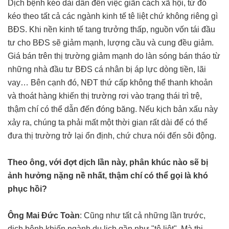
Dịch bệnh kéo dài dẫn đến việc giãn cách xã hội, từ đó
kéo theo tất cả các ngành kinh tế tê liệt chứ không riêng gì
BĐS. Khi nền kinh tế tang trưởng thấp, nguồn vốn tái đầu
tư cho BĐS sẽ giảm mạnh, lượng cầu và cung đều giảm.
Giá bán trên thị trường giảm mạnh do làn sóng bán tháo từ
những nhà đầu tư BĐS cá nhân bị áp lực dòng tiền, lãi
vay… Bên cạnh đó, NĐT thứ cấp không thể thanh khoản
và thoát hàng khiến thị trường rơi vào trạng thái trì trệ,
thậm chí có thể dẫn đến đóng băng. Nếu kịch bản xấu này
xảy ra, chúng ta phải mất một thời gian rất dài để có thể
đưa thị trường trở lại ổn định, chứ chưa nói đến sôi động.
Theo ông, với đợt dịch lần này, phân khúc nào sẽ bị
ảnh hưởng nặng nề nhất, thậm chí có thể gọi là khó
phục hồi?
Ông Mai Đức Toàn
: Cũng như tất cả những lần trước,
dịch bệnh khiến ngành du lịch gần như "tê liệt". Mà thị