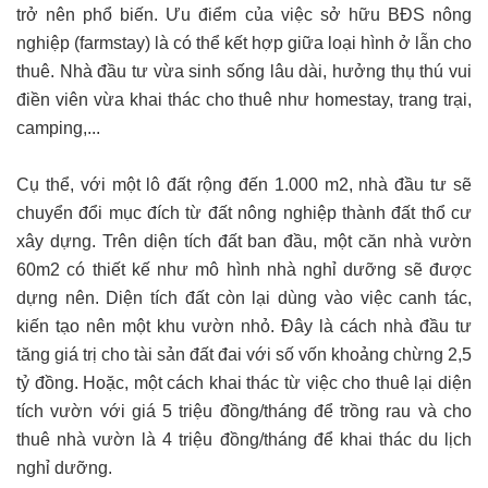
trở nên phổ biến. Ưu điểm của việc sở hữu BĐS nông
nghiệp (farmstay) là có thể kết hợp giữa loại hình ở lẫn cho
thuê. Nhà đầu tư vừa sinh sống lâu dài, hưởng thụ thú vui
điền viên vừa khai thác cho thuê như homestay, trang trại,
camping,...
Cụ thể, với một lô đất rộng đến 1.000 m2, nhà đầu tư sẽ
chuyển đổi mục đích từ đất nông nghiệp thành đất thổ cư
xây dựng. Trên diện tích đất ban đầu, một căn nhà vườn
60m2 có thiết kế như mô hình nhà nghỉ dưỡng sẽ được
dựng nên. Diện tích đất còn lại dùng vào việc canh tác,
kiến tạo nên một khu vườn nhỏ. Đây là cách nhà đầu tư
tăng giá trị cho tài sản đất đai với số vốn khoảng chừng 2,5
tỷ đồng. Hoặc, một cách khai thác từ việc cho thuê lại diện
tích vườn với giá 5 triệu đồng/tháng để trồng rau và cho
thuê nhà vườn là 4 triệu đồng/tháng để khai thác du lịch
nghỉ dưỡng.