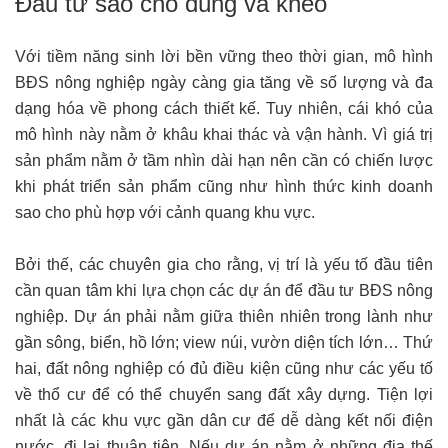
Đầu tư sao cho đúng và khéo
Với tiềm năng sinh lời bền vững theo thời gian, mô hình
BĐS nông nghiệp ngày càng gia tăng về số lượng và đa
dạng hóa về phong cách thiết kế. Tuy nhiên, cái khó của
mô hình này nằm ở khâu khai thác và vận hành. Vì giá trị
sản phẩm nằm ở tầm nhìn dài hạn nên cần có chiến lược
khi phát triển sản phẩm cũng như hình thức kinh doanh
sao cho phù hợp với cảnh quang khu vực.
Bởi thế, các chuyên gia cho rằng, vị trí là yếu tố đầu tiên
cần quan tâm khi lựa chọn các dự án để đầu tư BĐS nông
nghiệp. Dự án phải nằm giữa thiên nhiên trong lành như
gần sông, biển, hồ lớn; view núi, vườn diện tích lớn… Thứ
hai, đất nông nghiệp có đủ điều kiện cũng như các yếu tố
về thổ cư để có thể chuyển sang đất xây dựng. Tiện lợi
nhất là các khu vực gần dân cư để dễ dàng kết nối điện
nước, đi lại thuận tiện. Nếu dự án nằm ở những địa thế