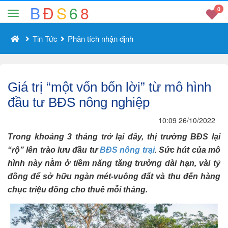
B
Đ
S
6
8
0
Tin Tức
Phân tích nhận định
Giá trị “một vốn bốn lời” từ mô hình
đầu tư BĐS nông nghiệp
10:09 26/10/2022
Trong khoảng 3 tháng trở lại đây, thị trường BĐS lại
“rộ” lên trào lưu đầu tư
BĐS nông trại
. Sức hút của mô
hình này nằm ở tiềm năng tăng trưởng dài hạn, vài tỷ
đồng để sở hữu ngàn mét-vuông đất và thu đến hàng
chục triệu đồng cho thuê mỗi tháng.