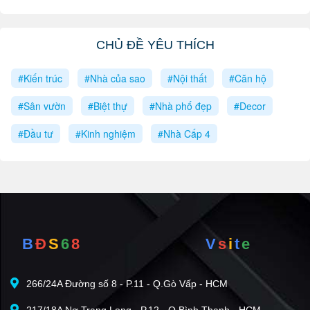
CHỦ ĐỀ YÊU THÍCH
#Kiến trúc
#Nhà của sao
#Nội thất
#Căn hộ
#Sân vườn
#Biệt thự
#Nhà phố đẹp
#Decor
#Đầu tư
#Kinh nghiệm
#Nhà Cấp 4
B
Đ
S
6
8
V
s
i
t
e
266/24A Đường số 8 - P.11 - Q.Gò Vấp - HCM